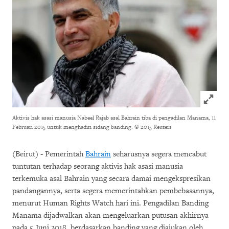
Click to
Aktivis hak asasi manusia Nabeel Rajab asal Bahrain tiba di pengadilan Manama, 11
Februari 2015 untuk menghadiri sidang banding.
© 2015 Reuters
(Beirut) - Pemerintah
Bahrain
seharusnya segera mencabut
tuntutan terhadap seorang aktivis hak asasi manusia
terkemuka asal Bahrain yang secara damai mengekspresikan
pandangannya, serta segera memerintahkan pembebasannya,
menurut Human Rights Watch hari ini. Pengadilan Banding
Manama dijadwalkan akan mengeluarkan putusan akhirnya
pada 5 Juni 2018, berdasarkan banding yang diajukan oleh