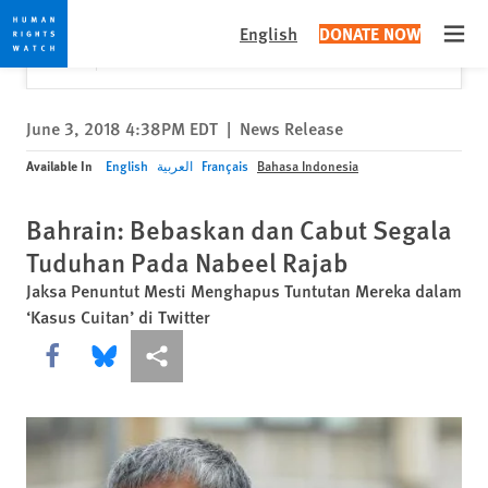
Skip
Skip
Close
Would you like to read this page in English?
✕
English
DONATE NOW
to
to
Open
Yes
No, don't ask again
cookie
main
privacy
content
notice
June 3, 2018 4:38PM EDT
|
News Release
Available In
English
العربية
Français
Bahasa Indonesia
Bahrain: Bebaskan dan Cabut Segala
Tuduhan Pada Nabeel Rajab
Jaksa Penuntut Mesti Menghapus Tuntutan Mereka dalam
‘Kasus Cuitan’ di Twitter
Share this via Facebook
Share this via Bluesky
More sharing options