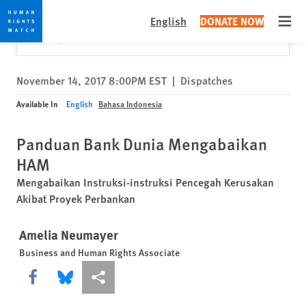
Skip
Skip
Close
Would you like to read this page in English?
✕
English
DONATE NOW
to
to
Open
Yes
No, don't ask again
cookie
main
privacy
content
notice
November 14, 2017 8:00PM EST
|
Dispatches
Available In
English
Bahasa Indonesia
Panduan Bank Dunia Mengabaikan
HAM
Mengabaikan Instruksi-instruksi Pencegah Kerusakan
Akibat Proyek Perbankan
Amelia Neumayer
Business and Human Rights Associate
Share this via Facebook
Share this via Bluesky
More sharing options