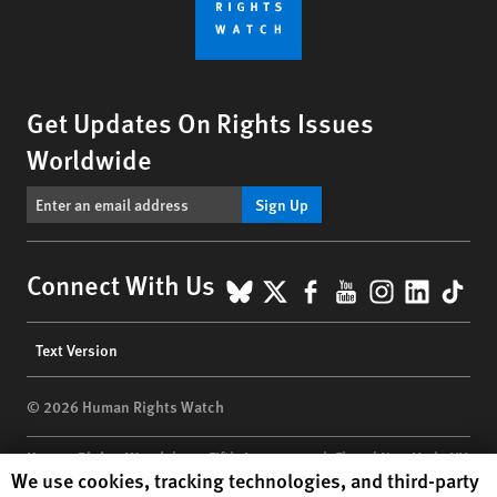
Get Updates On Rights Issues
Worldwide
Sign Up
BlueSky
X
Facebook
YouTube
Instagr
Linke
Tik
Connect With Us
Footer
Text Version
menu
© 2026 Human Rights Watch
Human Rights Watch
| 350 Fifth Avenue, 34th Floor | New York,
NY
Human Rights Watch cookie preferences
We use cookies, tracking technologies, and third-party
10118-3299
USA
|
t
1.212.290.4700