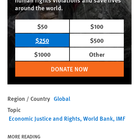
around the world.
$50
$100
$250
$500
$1000
Other
DONATE NOW
Region / Country
Global
Topic
Economic Justice and Rights
World Bank, IMF
MORE READING