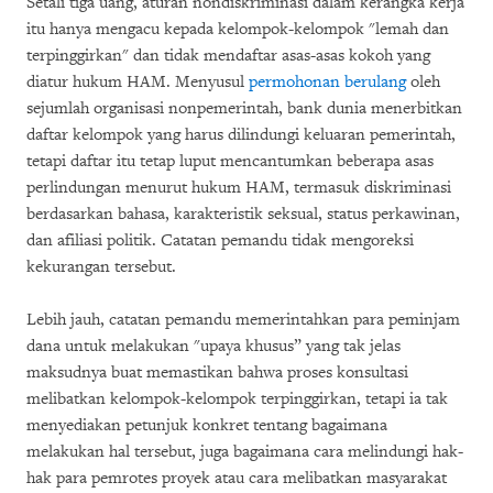
Setali tiga uang, aturan nondiskriminasi dalam kerangka kerja
itu hanya mengacu kepada kelompok-kelompok "lemah dan
terpinggirkan" dan tidak mendaftar asas-asas kokoh yang
diatur hukum HAM. Menyusul
permohonan berulang
oleh
sejumlah organisasi nonpemerintah, bank dunia menerbitkan
daftar kelompok yang harus dilindungi keluaran pemerintah,
tetapi daftar itu tetap luput mencantumkan beberapa asas
perlindungan menurut hukum HAM, termasuk diskriminasi
berdasarkan bahasa, karakteristik seksual, status perkawinan,
dan afiliasi politik. Catatan pemandu tidak mengoreksi
kekurangan tersebut.
Lebih jauh, catatan pemandu memerintahkan para peminjam
dana untuk melakukan "upaya khusus” yang tak jelas
maksudnya buat memastikan bahwa proses konsultasi
melibatkan kelompok-kelompok terpinggirkan, tetapi ia tak
menyediakan petunjuk konkret tentang bagaimana
melakukan hal tersebut, juga bagaimana cara melindungi hak-
hak para pemrotes proyek atau cara melibatkan masyarakat