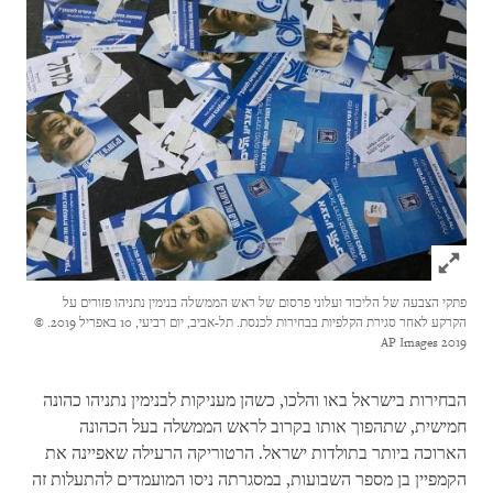
Click to expand Image
פתקי הצבעה של הליכוד ועלוני פרסום של ראש הממשלה בנימין נתניהו פזורים על
הקרקע לאחר סגירת הקלפיות בבחירות לכנסת. תל-אביב, יום רביעי, 10 באפריל 2019.
©
2019 AP Images
הבחירות בישראל באו והלכו, כשהן מעניקות לבנימין נתניהו כהונה
חמישית, שתהפוך אותו בקרוב לראש הממשלה בעל הכהונה
הארוכה ביותר בתולדות ישראל. הרטוריקה הרעילה שאפיינה את
הקמפיין בן מספר השבועות, במסגרתה ניסו המועמדים להתעלות זה