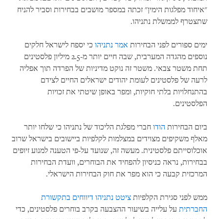
"איחוד מפלגות הימין" זכתה במספר מושבים בבחירות וסביר להניח
שתצטרף לממשלת נתניהו.
ימים ספורים לפני הבחירות
אמר נתניהו
כי יספח לישראל חלקים
נוספים מהגדה המערבית, שבה חיים יותר מ-2.5 מיליון פלסטינים
תחת משטר צבאי. משטר זה נוקט מדיניות של הפרדה תוך אפליה
לרעה של פלסטינים לעומת יהודים ישראלים החיים לצידם
בהתנחלויות בלתי חוקיות, ומפר באופן שיטתי את זכויות
הפלסטינים.
ביום הבחירות
הודו
חברי מפלגת הליכוד של נתניהו כי שלחו יותר
מאלף משקיפים מצוידים במצלמות לקלפיות ביישובים בישראל שרוב
אוכלוסייתם פלסטינית. מעשה זה, שנועד על-פי הטענה למנוע זיופים
בבחירות, נראה כניסיון להפחיד את הבוחרים, וועדת הבחירות
המרכזית קבעה כי הוא מפר את חוק הבחירות הישראלי.
ממש לפני סגירת הקלפיות
ציטט נתניהו דיווחים בתקשורת
החברתית
על עלייה בשיעור ההצבעה בקרב בוחרים פלסטינים, כדי