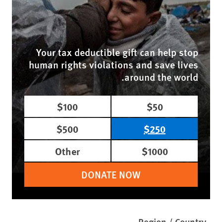
Your tax deductible gift can help stop
human rights violations and save lives
around the world.
$100
$50
$500
$250
Other
$1000
DONATE NOW
Region / Country