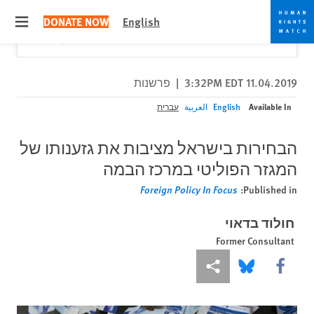
Skip
Skip
Close
Would you like to read this page in English?
✕
DONATE NOW
English
to
to
 menu
Yes
No, don't ask again
cookie
main
content
privacy
notice
11.04.2019 3:32PM EDT
|
פרשנות
Available In
English
العربية
עברית
הבחירות בישראל מציבות את גזענותו של
המגזר הפוליטי במרכז הבמה
Foreign Policy In Focus
Published in:
חולוד בדאוי
Former Consultant
More sharing options
Share this via Bluesky
Share this via Facebook