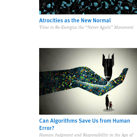
Atrocities as the New Normal
Time to Re-Energize the “Never Again” Movement
Can Algorithms Save Us from Human
Error?
Human Judgment and Responsibility in the Age of