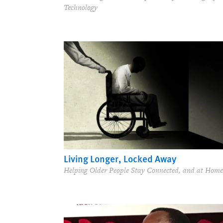
Technology
Living Longer, Locked Away
Helping Older People Stay Connected, and at Home