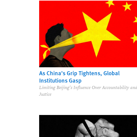
As China’s Grip Tightens, Global
Institutions Gasp
Limiting Beijing’s Influence Over Accountability an
Justice