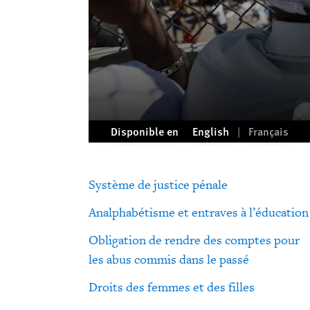
Disponible en
English
Français
Système de justice pénale
Analphabétisme et entraves à l’éducation
Obligation de rendre des comptes pour
les abus commis dans le passé
Droits des femmes et des filles