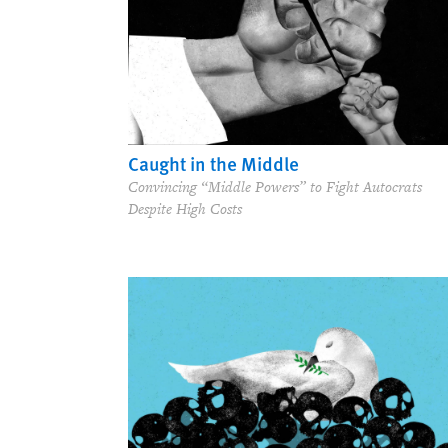
Caught in the Middle
Convincing “Middle Powers” to Fight Autocrats
Despite High Costs