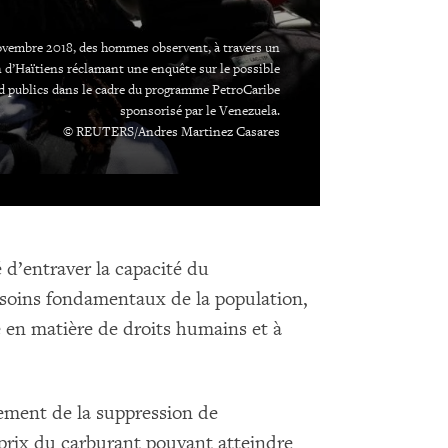
ovembre 2018, des hommes observent, à travers un
n d’Haïtiens réclamant une enquête sur le possible
 publics dans le cadre du programme PetroCaribe
sponsorisé par le Venezuela.
© REUTERS/Andres Martinez Casares
é d’entraver la capacité du
soins fondamentaux de la population,
 en matière de droits humains et à
nement de la suppression de
prix du carburant pouvant atteindre