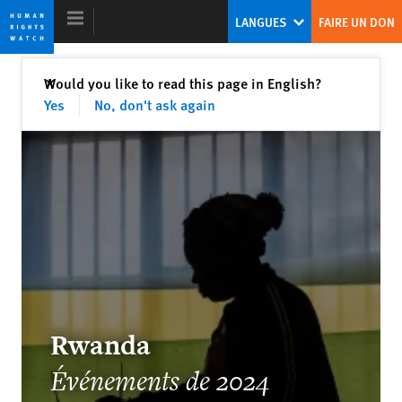
Skip
Skip
LANGUES
FAIRE UN DON
to
to
cookie
main
privacy
content
Fermer
Would you like to read this page in English?
✕
notice
Yes
No, don't ask again
Rapport mondial 2025
Rwanda
Événements de 2024