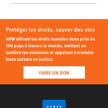
Protéger les droits, sauver des vies
HRW défend les droits humains dans près de
100 pays à travers le monde, mettant en
lumière les violations et appelant à traduire
leurs auteurs en justice.
FAIRE UN DON