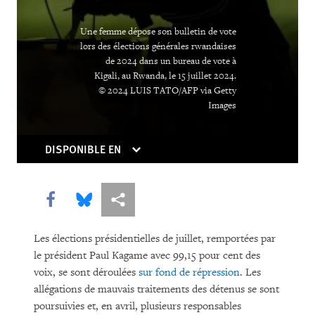
Une femme dépose son bulletin de vote
lors des élections générales rwandaises
de 2024 dans un bureau de vote à
Kigali, au Rwanda, le 15 juillet 2024.
© 2024 LUIS TATO/AFP via Getty
Images
DISPONIBLE EN
Share this via Facebook
Share this via Bluesky
Share this via Partagez
Les élections présidentielles de juillet, remportées par
le président Paul Kagame avec 99,15 pour cent des
voix, se sont déroulées
sur fond de répression
. Les
allégations de mauvais traitements des détenus se sont
poursuivies et, en avril, plusieurs responsables