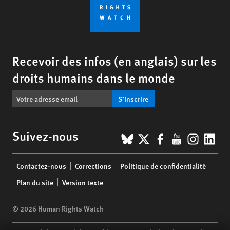
Recevoir des infos (en anglais) sur les
droits humains dans le monde
S’inscrire
BlueSky
X
Facebook
YouTub
Insta
Lin
Suivez-nous
Footer
Contactez-nous
Corrections
Politique de confidentialité
menu
Plan du site
Version texte
© 2026 Human Rights Watch