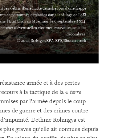
les débris d’une hutte démolie lors d'une frappe
mp de personnes déplacées dans le village de LaEi
ans l'État Shan au Myanmar, le 6 septembre 2024,
ercher d’éventuelles victimes ensevelies sous les
décombres.
© 2024 Stringer/EPA-EFE/Shutterstock
ésistance armée et à des pertes
 recours à la tactique de la «
terre
commises par l’armée depuis le coup
rimes de guerre et des crimes contre
 d’impunité. L’ethnie Rohingya est
 plus graves qu’elle ait connues depuis