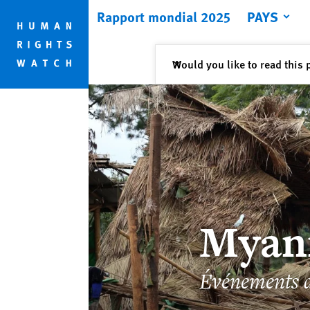
Skip
Skip
Rapport mondial 2025
PAYS
to
to
cookie
main
privacy
content
Fermer
Would you like to read this 
✕
notice
Myan
Événements 