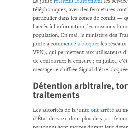
La junte
restreint lourdement
les service
téléphoniques, avec des fermetures cont
particulier dans les zones de conflit — q
l’accès à l’information, les missions huma
population. En mai, le ministère des Tr
junte a
commencé à bloquer
les réseaux 
VPN), qui permettent aux utilisateurs d’
de contourner la censure ; en juillet, c’é
messagerie chiffrée Signal d’être bloquée
Détention arbitraire, to
traitements
Les autorités de la junte
ont arrêté
au mo
d’État de 2021, dont plus de 5 700 femme
personnes sont mortes durant leur détenti