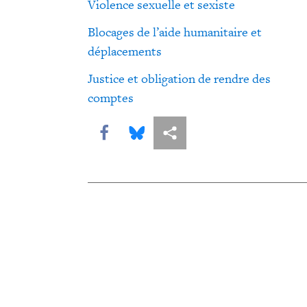
Violence sexuelle et sexiste
Blocages de l’aide humanitaire et
déplacements
Justice et obligation de rendre des
comptes
Share this via Facebook
Share this via Bluesky
Share this via Partagez