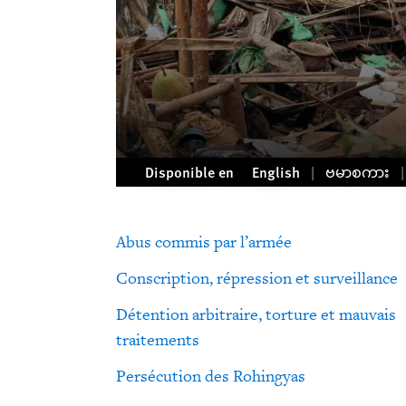
Disponible en
English
ဗမာစကား
Abus commis par l’armée
Conscription, répression et surveillance
Détention arbitraire, torture et mauvais
traitements
Persécution des Rohingyas