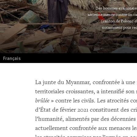
Des hommes examinaient 
aérienne menée contre un ca
(canton de Pekon) d
notamment pour rech
Français
La junte du Myanmar, confrontée à une r
territoriales croissantes, a intensifié son
brûlée
» contre les civils. Les atrocités 
d’État de février 2021 constituent des c
l’humanité, alimentés par des décennies
actuellement confrontée aux menaces les