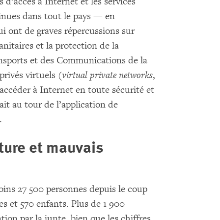
s d’accès à Internet et les services
inues dans tout le pays — en
ui ont de graves répercussions sur
nitaires et la protection de la
ansports et des Communications de la
privés virtuels (
virtual private networks
,
accéder à Internet en toute sécurité et
tait au tour de l’application de
.
rture et mauvais
ins 27 500 personnes depuis le coup
s et 570 enfants. Plus de 1 900
on par la junte, bien que les chiffres