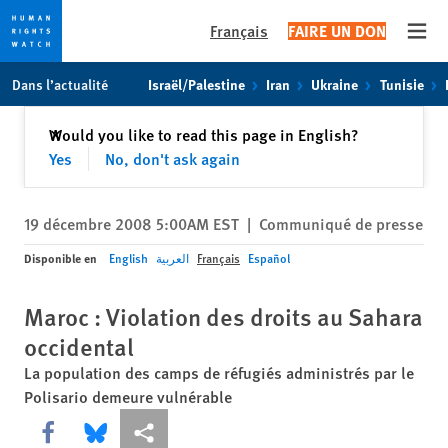
Français
FAIRE UN DON
Open
Skip
Skip
Dans l’actualité
Israël/Palestine
Iran
Ukraine
Tunisie
to
to
cookie
main
Fermer
Would you like to read this page in English?
✕
privacy
content
Yes
No, don't ask again
notice
19 décembre 2008 5:00AM EST
|
Communiqué de presse
Disponible en
English
العربية
Français
Español
Maroc : Violation des droits au Sahara
occidental
La population des camps de réfugiés administrés par le
Polisario demeure vulnérable
Share this via Facebook
Share this via Bluesky
Share this via Partagez