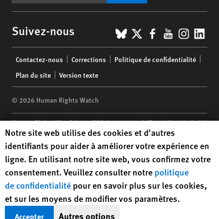
BlueSky
X
Facebook
YouTub
Insta
Lin
Suivez-nous
Footer
Contactez-nous
Corrections
Politique de confidentialité
menu
Plan du site
Version texte
© 2026 Human Rights Watch
Human Rights Watch
| 350 Fifth Avenue, 34th Floor | New York,
NY
Human Rights Watch cookie preferences
Notre site web utilise des cookies et d'autres
10118-3299
USA
|
t
1.212.290.4700
identifiants pour aider à améliorer votre expérience en
Human Rights Watch
is a 501(C)(3) nonprofit registered in the US
ligne. En utilisant notre site web, vous confirmez votre
under EIN: 13-2875808
consentement. Veuillez consulter notre
politique
de confidentialité
pour en savoir plus sur les cookies,
et sur les moyens de modifier vos paramètres.
Autres options
Accepter