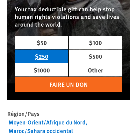
Your tax deductible gift can help stop
human rights violations and save lives
around the world.
$50
$100
$250
$500
$1000
Other
FAIRE UN DON
Région/Pays
Moyen-Orient/Afrique du Nord
Maroc/Sahara occidental