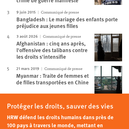
crime de guerre manifeste
9 juin 2015
Communiqué de presse
Bangladesh : Le mariage des enfants porte
préjudice aux jeunes filles
3 août 2026
Communiqué de presse
Afghanistan : cinq ans après,
l'offensive des talibans contre
les droits s'intensifie
21 mars 2019
Communiqué de presse
Myanmar : Traite de femmes et
de filles transportées en Chine
Protéger les droits, sauver des vies
HRW défend les droits humains dans près de
100 pays à travers le monde, mettant en