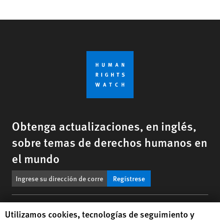
Obtenga actualizaciones, en inglés,
sobre temas de derechos humanos en
el mundo
Regístrese
BlueSky
X
Facebook
YouTub
Insta
Lin
Contáctenos
Human Rights Watch cookie preferences
Utilizamos cookies, tecnologías de seguimiento y