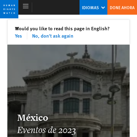
Skip
Skip
IDIOMAS
DONE AHORA
to
to
cookie
main
privacy
content
Cerrar
Would you like to read this page in English?
✕
notice
Yes
No, don't ask again
Informe Mundial 2024
El sistema de Derechos Humanos está
bajo amenaza: Un llamado a la acción
Tirana Hassan
Directora Ejecutiva
México
Eventos de 2023