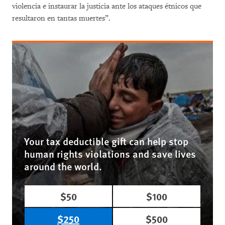
violencia e instaurar la justicia ante los ataques étnicos que
resultaron en tantas muertes”.
Your tax deductible gift can help stop
human rights violations and save lives
around the world.
$50
$100
$250
$500