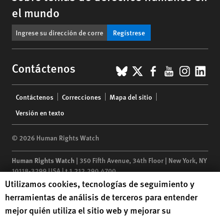
el mundo
Regístrese
BlueSky
X
Facebook
YouTub
Insta
Lin
Contáctenos
Footer
Contáctenos
Correcciones
Mapa del sitio
menu
Versión en texto
© 2026 Human Rights Watch
Human Rights Watch
| 350 Fifth Avenue, 34th Floor | New York,
NY
10118-3299
USA
|
t
1.212.290.4700
Human Rights Watch cookie preferences
Utilizamos cookies, tecnologías de seguimiento y
Human Rights Watch
is a 501(C)(3) nonprofit registered in the US
herramientas de análisis de terceros para entender
under EIN: 13-2875808
mejor quién utiliza el sitio web y mejorar su