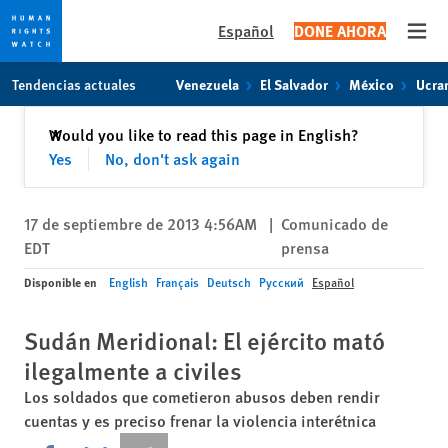
Español
DONE AHORA
Open
Skip
Skip
Tendencias actuales
Venezuela
El Salvador
México
Ucra
to
to
cookie
main
Cerrar
Would you like to read this page in English?
✕
privacy
content
Yes
No, don't ask again
notice
17 de septiembre de 2013 4:56AM
|
Comunicado de
EDT
prensa
Disponible en
English
Français
Deutsch
Русский
Español
Sudán Meridional: El ejército mató
ilegalmente a civiles
Los soldados que cometieron abusos deben rendir
cuentas y es preciso frenar la violencia interétnica