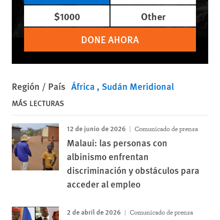
$1000
Other
DONE AHORA
Región / País
África
Sudán Meridional
MÁS LECTURAS
12 de junio de 2026
Comunicado de prensa
Malaui: las personas con
albinismo enfrentan
discriminación y obstáculos para
acceder al empleo
2 de abril de 2026
Comunicado de prensa