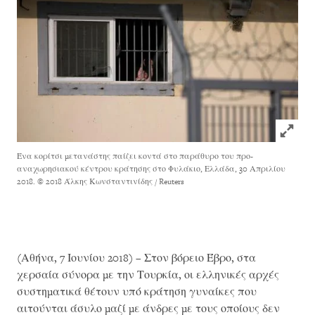
Click to
Ένα κορίτσι μετανάστης παίζει κοντά στο παράθυρο του προ-
αναχωρησιακού κέντρου κράτησης στο Φυλάκιο, Ελλάδα, 30 Απριλίου
2018.
© 2018 Άλκης Κωνσταντινίδης / Reuters
(Αθήνα, 7 Ιουνίου 2018) – Στον βόρειο Έβρο, στα
χερσαία σύνορα με την Τουρκία, οι ελληνικές αρχές
συστηματικά θέτουν υπό κράτηση γυναίκες που
αιτούνται άσυλο μαζί με άνδρες με τους οποίους δεν