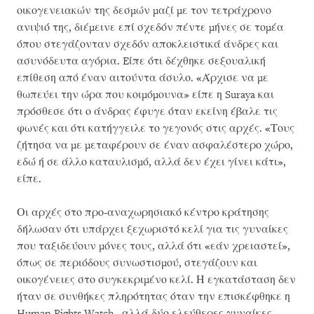
οικογενειακών της δεσμών μαζί με τον τετράχρονο
ανιψιό της, διέμεινε επί σχεδόν πέντε μήνες σε τομέα
όπου στεγάζονταν σχεδόν αποκλειστικά άνδρες και
ασυνόδευτα αγόρια. Eίπε ότι δέχθηκε σεξουαλική
επίθεση από έναν αιτούντα άσυλο. «Άρχισε να με
θωπεύει την ώρα που κοιμόμουνα» είπε η Suraya και
πρόσθεσε ότι ο άνδρας έφυγε όταν εκείνη έβαλε τις
φωνές και ότι κατήγγειλε το γεγονός στις αρχές. «Τους
ζήτησα να με μεταφέρουν σε έναν ασφαλέστερο χώρο,
εδώ ή σε άλλο καταυλισμό, αλλά δεν έχει γίνει κάτι»,
είπε.
Οι αρχές στο προ-αναχωρησιακό κέντρο κράτησης
δήλωσαν ότι υπάρχει ξεχωριστό κελί για τις γυναίκες
που ταξιδεύουν μόνες τους, αλλά ότι «εάν χρειαστεί»,
όπως σε περιόδους συνωστισμού, στεγάζουν και
οικογένειες στο συγκεκριμένο κελί. Η εγκατάσταση δεν
ήταν σε συνθήκες πληρότητας όταν την επισκέφθηκε η
Human Rights Watch , αλλά δύο ελεύθερες γυναίκες