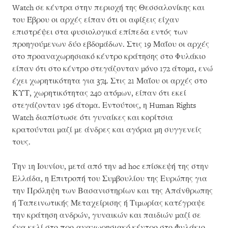
Watch σε κέντρα στην περιοχή της Θεσσαλονίκης και
του Έβρου οι αρχές είπαν ότι οι αφίξεις είχαν
επιστρέψει στα φυσιολογικά επίπεδα εντός των
προηγούμενων δύο εβδομάδων. Στις 19 Μαΐου οι αρχές
στο προαναχωρησιακό κέντρο κράτησης στο Φυλάκιο
είπαν ότι στο κέντρο στεγάζονταν μόνο 172 άτομα, ενώ
έχει χωρητικότητα για 374. Στις 21 Μαΐου οι αρχές στο
ΚΥΤ, χωρητικότητας 240 ατόμων, είπαν ότι εκεί
στεγάζονταν 196 άτομα. Εντούτοις, η Human Rights
Watch διαπίστωσε ότι γυναίκες και κορίτσια
κρατούνται μαζί με άνδρες και αγόρια μη συγγενείς
τους.
Την 1η Ιουνίου, μετά από την ad hoc επίσκεψή της στην
Ελλάδα, η Επιτροπή του Συμβουλίου της Ευρώπης για
την Πρόληψη των Βασανιστηρίων και της Απάνθρωπης
ή Ταπεινωτικής Μεταχείρισης ή Τιμωρίας κατέγραψε
την κράτηση ανδρών, γυναικών και παιδιών μαζί σε
ένα κελί στο προ-αναχωρησιακό κέντρο στο Φυλάκιο,