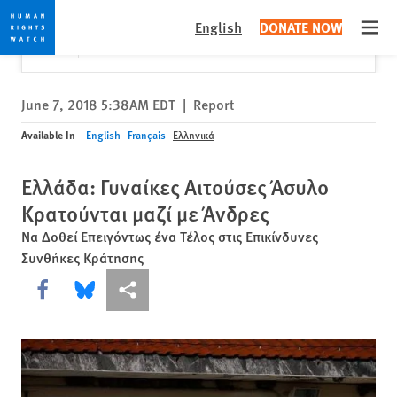
Skip
Skip
Close
Would you like to read this page in English?
✕
English
DONATE NOW
to
to
Open
Yes
No, don't ask again
cookie
main
privacy
content
notice
June 7, 2018 5:38AM EDT
|
Report
Available In
English
Français
Ελληνικά
Ελλάδα: Γυναίκες Αιτούσες Άσυλο
Κρατούνται μαζί με Άνδρες
Να Δοθεί Επειγόντως ένα Τέλος στις Επικίνδυνες
Συνθήκες Κράτησης
Share this via Facebook
Share this via Bluesky
More sharing options