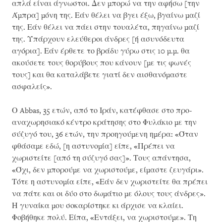
απλά είναι άγνωστοι. Δεν μπορώ να την αφήσω [την
Άμπρα] μόνη της. Εάν θέλει να βγει έξω, βγαίνω μαζί
της. Εάν θέλει να πάει στην τουαλέτα, πηγαίνω μαζί
της. Υπάρχουν ελεύθεροι άνδρες [ή ασυνόδευτα
αγόρια]. Εάν έρθετε το βράδυ γύρω στις 10 μ.μ. θα
ακούσετε τους θορύβους που κάνουν [με τις φωνές
τους] και θα καταλάβετε γιατί δεν αισθανόμαστε
ασφαλείς».
Ο Abbas, 35 ετών, από το Ιράν, κατέφθασε στο προ-
αναχωρησιακό κέντρο κράτησης στο Φυλάκιο με την
σύζυγό του, 36 ετών, την προηγούμενη ημέρα: «Όταν
φθάσαμε εδώ, [η αστυνομία] είπε, «Πρέπει να
χωριστείτε [από τη σύζυγό σας]». Τους απάντησα,
«Όχι, δεν μπορούμε να χωριστούμε, είμαστε ζευγάρι».
Τότε η αστυνομία είπε, «Εάν δεν χωριστείτε θα πρέπει
να πάτε και οι δύο στο δωμάτιο με όλους τους άνδρες».
Η γυναίκα μου σοκαρίστηκε κι άρχισε να κλαίει.
Φοβήθηκε πολύ. Είπα, «Εντάξει, να χωριστούμε». Τη