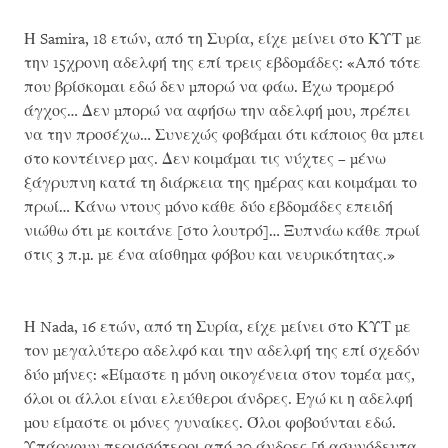
Η Samira, 18 ετών, από τη Συρία, είχε μείνει στο ΚΥΤ με
την 15χρονη αδελφή της επί τρεις εβδομάδες: «Από τότε
που βρίσκομαι εδώ δεν μπορώ να φάω. Έχω τρομερό
άγχος… Δεν μπορώ να αφήσω την αδελφή μου, πρέπει
να την προσέχω… Συνεχώς φοβάμαι ότι κάποιος θα μπει
στο κοντέινερ μας. Δεν κοιμάμαι τις νύχτες – μένω
ξάγρυπνη κατά τη διάρκεια της ημέρας και κοιμάμαι το
πρωί… Κάνω ντους μόνο κάθε δύο εβδομάδες επειδή
νιώθω ότι με κοιτάνε [στο λουτρό]… Ξυπνάω κάθε πρωί
στις 3 π.μ. με ένα αίσθημα φόβου και νευρικότητας.»
Η Nada, 16 ετών, από τη Συρία, είχε μείνει στο ΚΥΤ με
τον μεγαλύτερο αδελφό και την αδελφή της επί σχεδόν
δύο μήνες: «Είμαστε η μόνη οικογένεια στον τομέα μας,
όλοι οι άλλοι είναι ελεύθεροι άνδρες. Εγώ κι η αδελφή
μου είμαστε οι μόνες γυναίκες. Όλοι φοβούνται εδώ.
Υπάρχουν περισσότεροι από 20 άνδρες [ή ασυνόδευτα