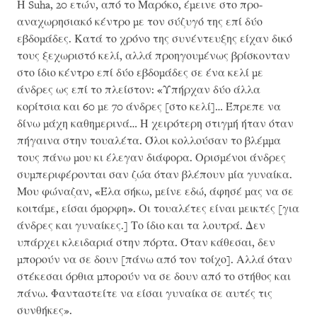
Η Suha, 20 ετών, από το Μαρόκο, έμεινε στο προ-
αναχωρησιακό κέντρο με τον σύζυγό της επί δύο
εβδομάδες. Κατά το χρόνο της συνέντευξης είχαν δικό
τους ξεχωριστό κελί, αλλά προηγουμένως βρίσκονταν
στο ίδιο κέντρο επί δύο εβδομάδες σε ένα κελί με
άνδρες ως επί το πλείστον: «Υπήρχαν δύο άλλα
κορίτσια και 60 με 70 άνδρες [στο κελί]… Έπρεπε να
δίνω μάχη καθημερινά… Η χειρότερη στιγμή ήταν όταν
πήγαινα στην τουαλέτα. Όλοι κολλούσαν το βλέμμα
τους πάνω μου κι έλεγαν διάφορα. Ορισμένοι άνδρες
συμπεριφέρονται σαν ζώα όταν βλέπουν μία γυναίκα.
Μου φώναζαν, «Έλα σήκω, μείνε εδώ, άφησέ μας να σε
κοιτάμε, είσαι όμορφη». Οι τουαλέτες είναι μεικτές [για
άνδρες και γυναίκες.] Το ίδιο και τα λουτρά. Δεν
υπάρχει κλειδαριά στην πόρτα. Όταν κάθεσαι, δεν
μπορούν να σε δουν [πάνω από τον τοίχο]. Αλλά όταν
στέκεσαι όρθια μπορούν να σε δουν από το στήθος και
πάνω. Φανταστείτε να είσαι γυναίκα σε αυτές τις
συνθήκες».