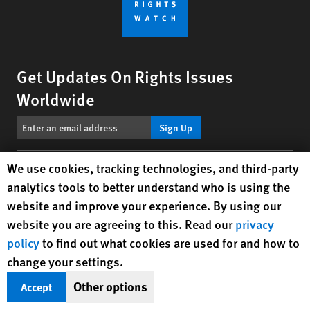
Get Updates On Rights Issues
Worldwide
Sign Up
Human Rights Watch cookie preferences
We use cookies, tracking technologies, and third-party
BlueSky
X
Facebook
YouTube
Instagr
Linke
Tik
Connect With Us
analytics tools to better understand who is using the
website and improve your experience. By using our
Footer
Text Version
website you are agreeing to this. Read our
privacy
menu
policy
to find out what cookies are used for and how to
© 2026 Human Rights Watch
change your settings.
Other options
Human Rights Watch
| 350 Fifth Avenue, 34th Floor | New York,
NY
Accept
10118-3299
USA
|
t
1.212.290.4700