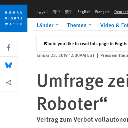
Skip
Skip
Umfrage zeigt: Mehrheit gegen „Killer-Roboter“
to
to
العربية
简中
繁中
English
Français
Deutsc
cookie
main
privacy
content
Länder
Themen
Video & Fo
notice
Schließen
Would you like to read this page in Engli
✕
Share this via Facebook
Januar 22, 2019 12:00AM EST
|
Pressemittei
Share this via Bluesky
Umfrage zei
More sharing options
Roboter“
Vertrag zum Verbot vollautono