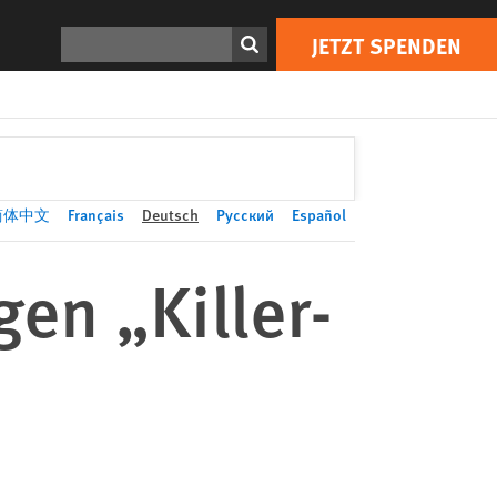
JETZT SPENDEN
Print
Suchen
JETZT SPENDEN
简体中文
Français
Deutsch
Русский
Español
en „Killer-