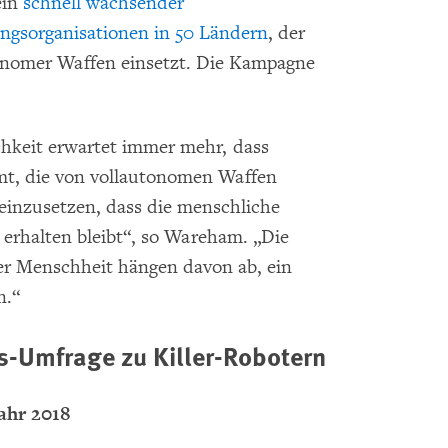
ein
schnell wachsender
ngsorganisationen in 50 Ländern
, der
utonomer Waffen einsetzt. Die Kampagne
chkeit erwartet immer mehr, dass
mt, die von vollautonomen Waffen
r einzusetzen, dass die menschliche
 erhalten bleibt“, so Wareham. „Die
er Menschheit hängen davon ab, ein
n.“
s-Umfrage zu Killer-Robotern
ahr 2018