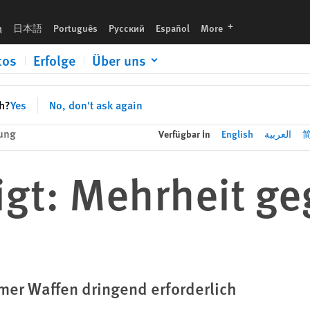
languages
h
日本語
Português
Русский
Español
More
tos
Erfolge
Über uns
sh?
Yes
No, don't ask again
lung
Verfügbar in
English
العربية
gt: Mehrheit geg
mer Waffen dringend erforderlich