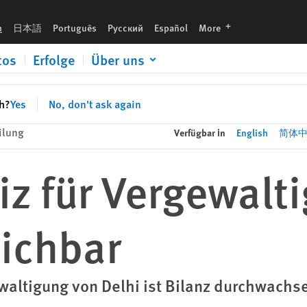
languages
h
日本語
Português
Русский
Español
More
tos
Erfolge
Über uns
sh?
Yes
No, don't ask again
ilung
Verfügbar in
English
简体
tiz für Vergewal
eichbar
altigung von Delhi ist Bilanz durchwachs