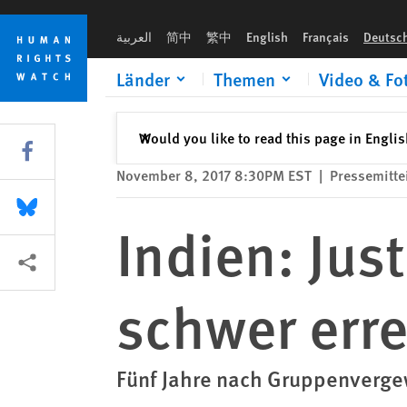
Skip
Skip
Indien: Justiz für Vergewaltigungsopfer schwer erreichbar
to
to
العربية
简中
繁中
English
Français
Deutsc
cookie
main
privacy
content
Länder
Themen
Video & Fo
notice
Schließen
Would you like to read this page in Engli
✕
Share this via Facebook
November 8, 2017 8:30PM EST
|
Pressemitte
Share this via Bluesky
Indien: Jus
More sharing options
schwer err
Fünf Jahre nach Gruppenvergew