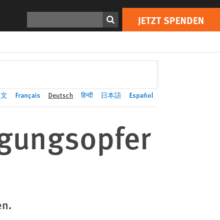
JETZT SPENDEN
Print
Suchen
JETZT SPENDEN
中文
Français
Deutsch
हिन्दी
日本語
Español
tigungsopfer
en.