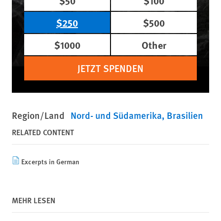
$50
$100
$250
$500
$1000
Other
JETZT SPENDEN
Region/Land
Nord- und Südamerika
Brasilien
RELATED CONTENT
Excerpts in German
MEHR LESEN