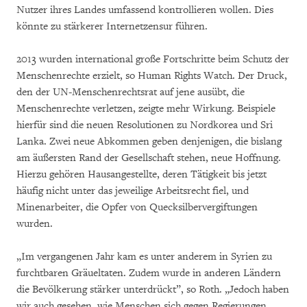
Nutzer ihres Landes umfassend kontrollieren wollen. Dies
könnte zu stärkerer Internetzensur führen.
2013 wurden international große Fortschritte beim Schutz der
Menschenrechte erzielt, so Human Rights Watch. Der Druck,
den der UN-Menschenrechtsrat auf jene ausübt, die
Menschenrechte verletzen, zeigte mehr Wirkung. Beispiele
hierfür sind die neuen Resolutionen zu Nordkorea und Sri
Lanka. Zwei neue Abkommen geben denjenigen, die bislang
am äußersten Rand der Gesellschaft stehen, neue Hoffnung.
Hierzu gehören Hausangestellte, deren Tätigkeit bis jetzt
häufig nicht unter das jeweilige Arbeitsrecht fiel, und
Minenarbeiter, die Opfer von Quecksilbervergiftungen
wurden.
„Im vergangenen Jahr kam es unter anderem in Syrien zu
furchtbaren Gräueltaten. Zudem wurde in anderen Ländern
die Bevölkerung stärker unterdrückt”, so Roth. „Jedoch haben
wir auch gesehen, wie Menschen sich gegen Regierungen