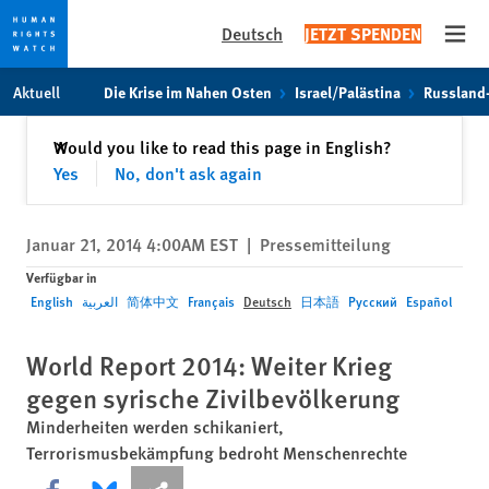
Deutsch
JETZT SPENDEN
Open
Skip
Skip
Aktuell
Die Krise im Nahen Osten
Israel/Palästina
Russland
to
to
cookie
main
Schließen
Would you like to read this page in English?
✕
privacy
content
Yes
No, don't ask again
notice
Januar 21, 2014 4:00AM EST
|
Pressemitteilung
Verfügbar in
English
العربية
简体中文
Français
Deutsch
日本語
Русский
Español
World Report 2014: Weiter Krieg
gegen syrische Zivilbevölkerung
Minderheiten werden schikaniert,
Terrorismusbekämpfung bedroht Menschenrechte