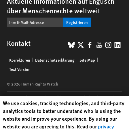
Aktuelle Informationen auf Englisch
über Menschenrechte weltweit
Registrieren
BlueSky
X
Facebook
YouTub
Insta
Lin
Kontakt
Footer
Korrekturen
Datenschutzerklärung
Site Map
menu
Text Version
© 2026 Human Rights Watch
Human Rights Watch
| 350 Fifth Avenue, 34th Floor | New York,
NY
Human Rights Watch cookie preferences
We use cookies, tracking technologies, and third-party
10118-3299
USA
|
t
1.212.290.4700
analytics tools to better understand who is using the
Human Rights Watch
is a 501(C)(3) nonprofit registered in the US
website and improve your experience. By using our
under EIN: 13-2875808
website you are agreeing to this. Read our
privacy