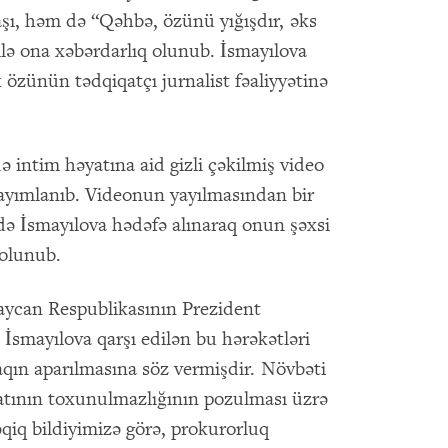
anaşı, həm də “Qəhbə, özünü yığışdır, əks
ilə ona xəbərdarlıq olunub. İsmayılova
özünün tədqiqatçı jurnalist fəaliyyətinə
ə intim həyatına aid gizli çəkilmiş video
 yayımlanıb. Videonun yayılmasından bir
ə İsmayılova hədəfə alınaraq onun şəxsi
 olunub.
rbaycan Respublikasının Prezident
 İsmayılova qarşı edilən bu hərəkətləri
ntaqın aparılmasına söz vermişdir. Növbəti
yatının toxunulmazlığının pozulması üzrə
əqiq bildiyimizə görə, prokurorluq