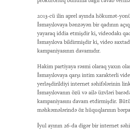
prokurorluq bununla bağlı cavab vermə
2013-cü ilin aprel ayında hökumət-yonü
İsmayılovaya bənzəyən bir qadının açıq
yayaraq iddia etmişdir ki, videodakı qa
İsmayılova bildirmişdir ki, video saxta
kampaniyasının davamıdır.
Hakim partiyaya rəsmi olaraq yaxın ola
İsmayılovaya qarşı intim xarakterli vide
yerləşdirildiyi internet səhifələrinin li
İsmayılovanın özü və ailə üzvləri barə
kampaniyasını davam etdirmişdir. Bütü
məhkəmələrində öz hüquqlarının bərpas
İyul ayının 26-da digər bir internet səh