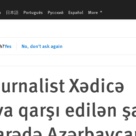
j və təhdidlər barədə Azərbaycan hökumətinə ünvanlanmış birgə məktub
languages
h
日本語
Português
Русский
Español
More
sh?
Yes
No, don't ask again
jurnalist Xədicə
a qarşı edilən ş
barədə Azərbayca