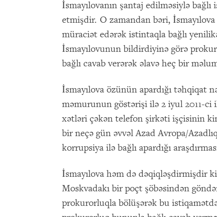
İsmayılovanın şantaj edilməsiylə bağlı 
etmişdir. O zamandan bəri, İsmayılova
müraciət edərək istintaqla bağlı yenili
İsmayılovunun bildirdiyinə görə prokur
bağlı cavab verərək əlavə heç bir məlu
İsmayılova özünün apardığı təhqiqat 
məmurunun göstərişi ilə 2 iyul 2011-ci 
xətləri çəkən telefon şirkəti işçisinin 
bir neçə gün əvvəl Azad Avropa/Azadlıq
korrupsiya ilə bağlı apardığı araşdırmas
İsmayılova həm də dəqiqləşdirmişdir k
Moskvadakı bir poçt şöbəsindən göndər
prokurorluqla bölüşərək bu istiqamətdə