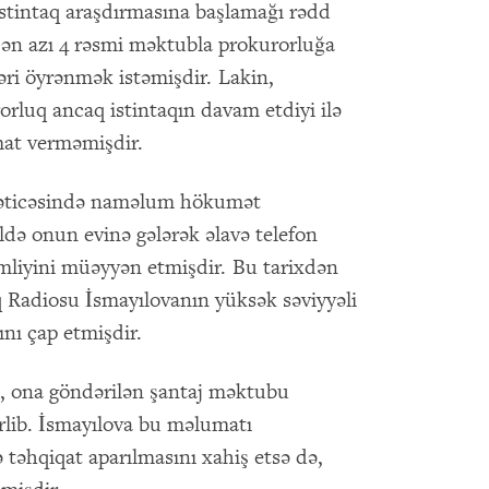
istintaq araşdırmasına başlamağı rədd
 ən azı 4 rəsmi məktubla prokurorluğa
kəri öyrənmək istəmişdir. Lakin,
orluq ancaq istintaqın davam etdiyi ilə
mat verməmişdir.
nəticəsində naməlum hökumət
ildə onun evinə gələrək əlavə telefon
kimliyini müəyyən etmişdir. Bu tarixdən
 Radiosu İsmayılovanın yüksək səviyyəli
ını çap etmişdir.
i, ona göndərilən şantaj məktubu
lib. İsmayılova bu məlumatı
 təhqiqat aparılmasını xahiş etsə də,