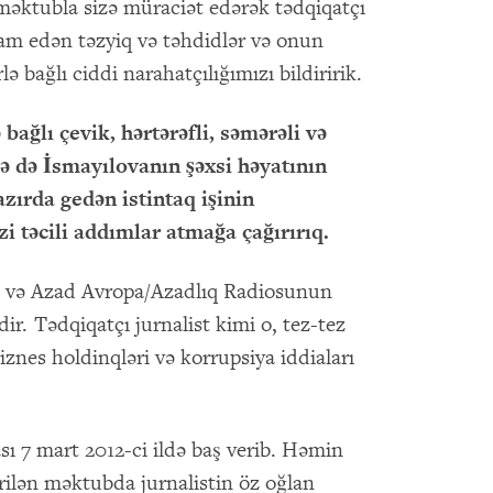
u məktubla sizə müraciət edərək tədqiqatçı
vam edən təzyiq və təhdidlər və onun
lə bağlı ciddi narahatçılığımızı bildiririk.
bağlı çevik, hərtərəfli, səmərəli və
cə də İsmayılovanın şəxsi həyatının
ırda gedən istintaq işinin
i təcili addımlar atmağa çağırırıq.
st və Azad Avropa/Azadlıq Radiosunun
ir. Tədqiqatçı jurnalist kimi o, tez-tez
nes holdinqləri və korrupsiya iddiaları
ı 7 mart 2012-ci ildə baş verib. Həmin
ilən məktubda jurnalistin öz oğlan