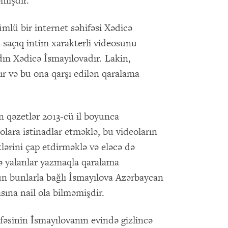
mişdir.
mlü bir internet səhifəsi Xədicə
-saçıq intim xarakterli videosunu
dın Xədicə İsmayılovadır. Lakin,
dır və bu ona qarşı edilən qaralama
n qəzetlər 2013-cü il boyunca
olara istinadlar etməklə, bu videoların
nklərini çap etdirməklə və eləcə də
də yalanlar yazmaqla qaralama
n bunlarla bağlı İsmayılova Azərbaycan
ına nail ola bilməmişdir.
ifəsinin İsmayılovanın evində gizlincə