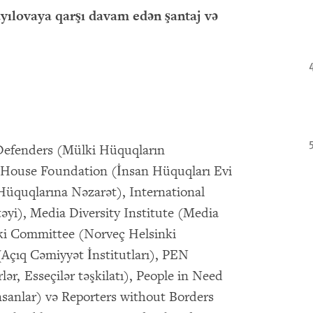
ayılovaya qarşı davam edən şantaj və
s Defenders (Mülki Hüquqların
s House Foundation (İnsan Hüquqları Evi
quqlarına Nəzarət), International
yi), Media Diversity Institute (Media
nki Committee (Norveç Helsinki
Açıq Cəmiyyət İnstitutları), PEN
lər, Esseçilər təşkilatı), People in Need
nsanlar) və Reporters without Borders