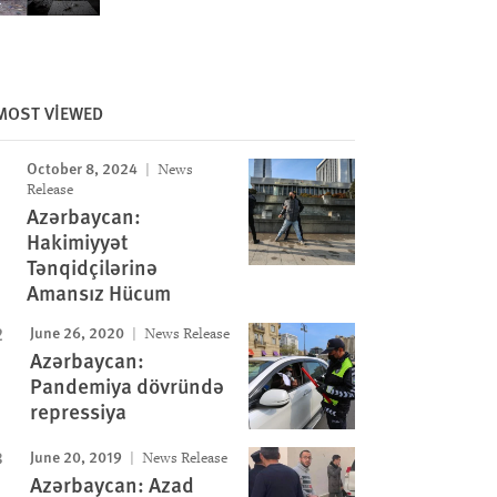
MOST VIEWED
October 8, 2024
News
Release
Azərbaycan:
Hakimiyyət
Tənqidçilərinə
Amansız Hücum
June 26, 2020
News Release
Azərbaycan:
Pandemiya dövründə
repressiya
June 20, 2019
News Release
Azərbaycan: Azad