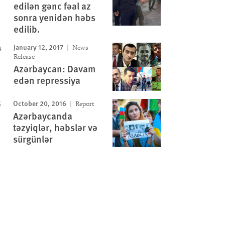
edilən gənc fəal az
sonra yenidən həbs
edilib.
January 12, 2017
News
Release
Azərbaycan: Davam
edən repressiya
October 20, 2016
Report
Azərbaycanda
təzyiqlər, həbslər və
sürgünlər