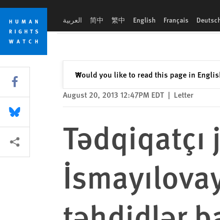
Skip
Skip
Tədqiqatçı jurnalist Xədicə İsmayılovaya qarşı edilən şanta
to
to
العربية
简中
繁中
English
Français
Deutsc
cookie
main
privacy
content
notice
Close
Would you like to read this page in Engli
✕
Share this via Facebook
August 20, 2013 12:47PM EDT
|
Letter
Share this via Bluesky
Tədqiqatçı 
More sharing options
İsmayılovay
təhdidlər 