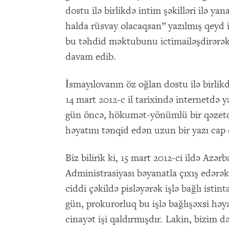
dostu ilə birlikdə intim şəkilləri ilə y
halda rüsvay olacaqsan” yazılmış qeyd 
bu təhdid məktubunu ictimailəşdirərək 
davam edib.
İsmayılovanın öz oğlan dostu ilə birlikd
14 mart 2012-c il tarixində internetdə
gün öncə, hökumət-yönümlü bir qəzetd
həyatını tənqid edən uzun bir yazı cap
Biz bilirik ki, 15 mart 2012-ci ildə Azə
Administrasiyası bəyanatla çıxış edərək
ciddi çəkildə pisləyərək işlə bağlı isti
gün, prokurorluq bu işlə bağlışəxsi hə
cinayət işi qaldırmışdır. Lakin, bizim d