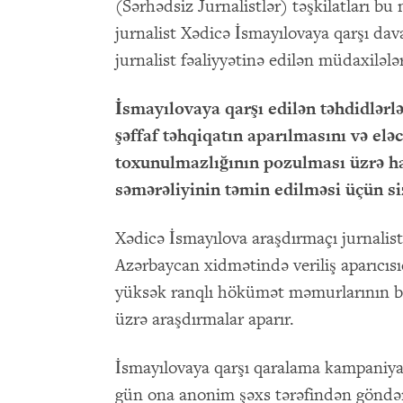
(Sərhədsiz Jurnalistlər) təşkilatları b
jurnalist Xədicə İsmayılovaya qarşı da
jurnalist fəaliyyətinə edilən müdaxilələr
İsmayılovaya qarşı edilən təhdidlərlə 
şəffaf təhqiqatın aparılmasını və elə
toxunulmazlığının pozulması üzrə haz
səmərəliyinin təmin edilməsi üçün siz
Xədicə İsmayılova araşdırmaçı jurnali
Azərbaycan xidmətində veriliş aparıcısıd
yüksək ranqlı hökümət məmurlarının biz
üzrə araşdırmalar aparır.
İsmayılovaya qarşı qaralama kampaniyas
gün ona anonim şəxs tərəfindən göndər