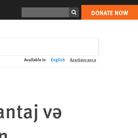
DONATE NOW
Print
Search
DONATE NOW
Available In
English
Azərbaycanca
antaj və
n