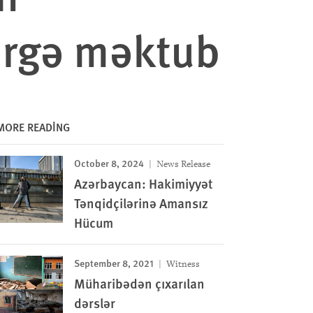
irgə məktub
MORE READING
October 8, 2024
News Release
Azərbaycan: Hakimiyyət
Tənqidçilərinə Amansız
Hücum
September 8, 2021
Witness
Müharibədən çıxarılan
dərslər