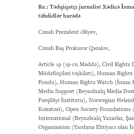
Re.: Tədqiqatçı jurnalist Xədicə İsm
təhdidlər barədə
Cənab Prezident Əliyev,
Cənab Baş Prokuror Qaralov,
Article 19 (19-cu Maddə), Civil Right
Müdafiəçiləri təşkilatı), Human Right
Fondu), Human Rights Watch (İnsan Hü
Media Support (Beynəlxalq Media Dəstə
Fərqliliyi İnstitutu), Norwegian Helsi
Komitəsi), Open Society Foundations (
International (Beynəlxalq Yazarlar, Şair
Organisation (Yardıma Ehtiyacı olan İ