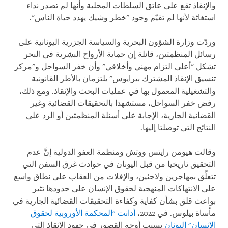
والإنقاذ تقع على عاتق السلطات المحلية وأنها لم تصدر نداء
استغاثة لأنها لم تقيّم وجود "خطر وشيك يهدد حياة الناس".
وردّت وزارة الشؤون البحرية والسياسة الجزرية اليونانية على
رسائل المنظمتين، قائلة إن حماية الأرواح البشرية في البحر
تشكل "أعلى التزام مهني وأخلاقي" وأن خفر السواحل و"مركز
تنسيق الإنقاذ المشترك بيرايوس" يلتزمان بالأطر القانونية
والتشغيلية المعمول بها في عمليات البحث والإنقاذ. ومع ذلك،
رفض خفر السواحل، مستشهدا بالتحقيقات القضائية وغير
القضائية الجارية، الإجابة على أسئلة المنظمتين أو الرد على
النتائج التي توصلتا إليها.
وقالت هيومن رايتس ووتش ومنظمة العفو الدولية إنَّ عدم
التحقيق تاريخيا من قبل اليونان في حوادث غرق السفن التي
تتعلّق بمهاجرين ولاجئين، والإفلات من العقاب على نطاق واسع
على الانتهاكات المنهجية لحقوق الإنسان على حدودها تثير
بواعث قلق بشأن كفاية وكفاءة التحقيقات القضائية الجارية في
مأساة بيلوس. في 2022،
أدانت "المحكمة الأوروبية لحقوق
الإنسان" اليونان
بسبب أوجه القصور في جهود الإنقاذ التي