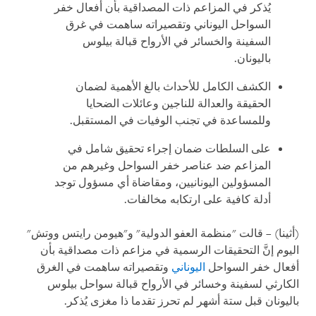
يُذكر في المزاعم ذات المصداقية بأن أفعال خفر
السواحل اليوناني وتقصيراته ساهمت في غرق
السفينة والخسائر في الأرواح قبالة بيلوس
باليونان.
الكشف الكامل للأحداث بالغ الأهمية لضمان
الحقيقة والعدالة للناجين وعائلات الضحايا
وللمساعدة في تجنب الوفيات في المستقبل.
على السلطات ضمان إجراء تحقيق شامل في
المزاعم ضد عناصر خفر السواحل وغيرهم من
المسؤولين اليونانيين، ومقاضاة أي مسؤول توجد
أدلة كافية على ارتكابه مخالفات.
(أثينا) – قالت "منظمة العفو الدولية" و"هيومن رايتس ووتش"
اليوم إنَّ التحقيقات الرسمية في مزاعم ذات مصداقية بأن
أفعال خفر السواحل
اليوناني
وتقصيراته ساهمت في الغرق
الكارثي لسفينة وخسائر في الأرواح قبالة سواحل بيلوس
باليونان قبل ستة أشهر لم تحرز تقدما ذا مغزى يُذكر.