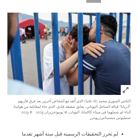
Click to expand Image
الناجي السوري محمد (18 عاما) الذي أُنقذ مع أشخاص آخرين بعد غرق قاربهم
"أدريانا" قبالة الساحل اليوناني، يعانق شقيقه فادي، الذي جاء لمقابلته من هولندا،
أثناء لم شملهما في ميناء كالاماتا، اليونان، 16 يونيو/حزيران 2023.
© 2023
ستيليوس ميسيناس/رويترز
لم تحرز التحقيقات الرسمية قبل ستة أشهر تقدما