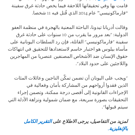
قامت بها وفي تحقيقاتها اللاحقة فيما يخص حادثة غرق سفينة
“فارماكونيسي” عام 2014 الذي قُتل فيه 11 شخصا.
وقالت أدريانا تيدونا، الباحثة المعنية بالهجرة في منظمة العفو
الدولية: "بعد مرور ما يقرب من 10 سنوات على حادثة غرق
سفينة "فارماكونيسي" القاتلة، فإن رد السلطات اليونانية على
مأساة بيلوس هو اختبار حاسم لاستعدادها للتحقيق في انتهاكات
حقوق الإنسان ضد الأشخاص المصنفين عنصريا من المهاجرين
واللاجئين على حدود البلاد".
"ويجب على اليونان أن تضمن تمكّن الناجين وعائلات المئات
الذين فقدوا أرواحهم من المشاركة بأمان وفعالية في
الإجراءات القانونية إلى أقصى درجة ممكنة، وتصمن إجراء
التحقيقات بصورة سريعة، مع ضمان شمولية ونزاهة الأدلة التي
سيتم قبولها".
لمزيد من التفاصيل، يرجى الاطلاع على
التقرير الكامل
بالإنغليزية.