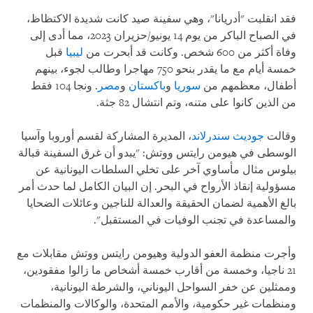
فقد انقلبت "أدريانا"، وهي سفينة صيد كانت شديدة الاكتظاظ،
في الصباح الباكر من يوم 14 يونيو/حزيران 2023، مما أدى إلى
وفاة أكثر من 600 شخص. وكانت قد أبحرت من
ليبيا
قبل
خمسة أيام مع ما يقدر بنحو 750 مهاجرا وطالب لجوء، بينهم
أطفال، معظمهم من
سوريا
و
باكستان
و
مصر
. ونجا 104 فقط
من الذين كانوا على متنه، وتم انتشال 82 جثة.
وقالت
جوديث سندرلاند
، المديرة المشاركة لقسم أوروبا وآسيا
الوسطى في هيومن رايتس ووتش: "يبدو أن غرق السفينة قبالة
بيلوس مثال مأساوي آخر على تخلي السلطات اليونانية عن
مسؤولية إنقاذ الأرواح في البحر. إن البيان الكامل لما حدث أمر
بالغ الأهمية لضمان الحقيقة والعدالة للناجين وعائلات الضحايا
والمساعدة في تجنب الوفيات في المستقبل".
وأجرت منظمة العفو الدولية وهيومن رايتس ووتش مقابلات مع
21 ناجيا، وخمسة من أقارب خمسة أشخاص ما زالوا مفقودين،
وممثلين عن خفر السواحل اليوناني، والشرطة اليونانية،
ومنظمات غير حكومية، والأمم المتحدة، والوكالات والمنظمات