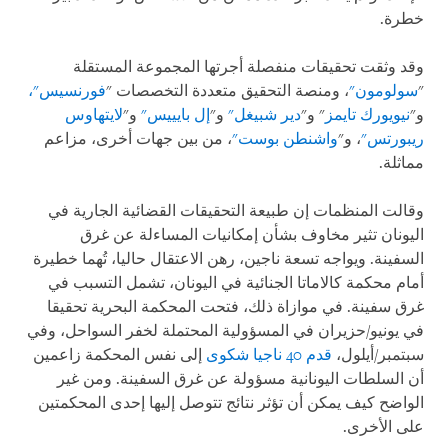
خطرة.
وقد وثقت تحقيقات منفصلة أجرتها المجموعة المستقلة
"
سولومون"
، ومنصة التحقيق متعددة التخصصات "
فورنسيس"،
و"
نيويورك تايمز
" و"
دير شبيغل"
و"
إل بايييس"
و"
لايتهاوس
ريبورتس"
، و"
واشنطن بوست"
، من بين جهات أخرى، مزاعم
مماثلة.
وقالت المنظمات إن طبيعة التحقيقات القضائية الجارية في
اليونان تثير مخاوف بشأن إمكانيات المساءلة عن غرق
السفينة. ويواجه تسعة ناجين، رهن الاعتقال حاليا، تُهما خطيرة
أمام محكمة كالاماتا الجنائية في اليونان، تشمل التسبب في
غرق سفينة. في موازاة ذلك، فتحت المحكمة البحرية تحقيقا
في يونيو/حزيران في المسؤولية المحتملة لخفر السواحل، وفي
سبتمبر/أيلول،
قدم 40 ناجيا شكوى
إلى نفس المحكمة زاعمين
أن السلطات اليونانية مسؤولة عن غرق السفينة. ومن غير
الواضح كيف يمكن أن تؤثر نتائج تتوصل إليها إحدى المحكمتين
على الأخرى.