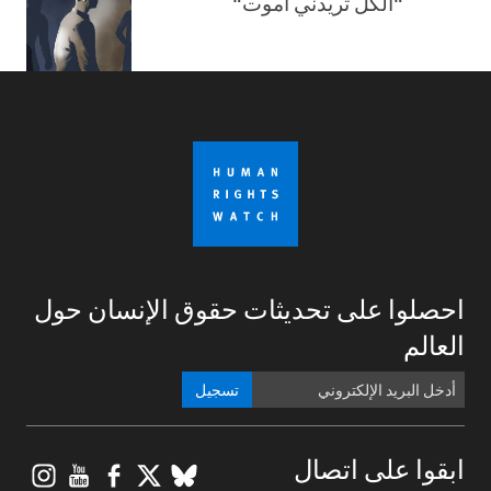
"الكل تريدني أموت"
احصلوا على تحديثات حقوق الإنسان حول
العالم
تسجيل
gram
ouTube
Facebook
BlueSky
X
ابقوا على اتصال