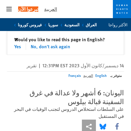
العربية
تبرعوا الآن
 menu
Skip
Skip
الأكثر رواجا
العراق
السعودية
سوريا
فيروس كورونا
to
to
cookie
main
إغلاق
Would you like to read this page in English?
✕
content
privacy
Yes
No, don't ask again
notice
14 ديسمبر/كانون الأول 2023 12:31PM EST
|
تقرير
متوفر بـ
English
العربية
Français
اليونان: 6 أشهر ولا عدالة في غرق
السفينة قبالة بيلوس
على السلطات استخلاص الدروس لتجنب الوفيات في البحر
في المستقبل
Share this via Facebook
Share this via مشاركة
Share this via Bluesky