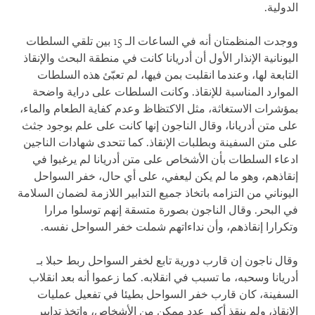
الدولية.
ووجدت المنظمتان أنه في الساعات الـ 15 بين تلقي السلطات
اليونانية الإنذار الأول أن
أدريانا
كانت في منطقة البحث والإنقاذ
التابعة لها، وعندما انقلبت بمن فيها، لم تعبّئ هذه السلطات
الموارد المناسبة للإنقاذ. وكانت السلطات على دراية واضحة
بمؤشرات الاستغاثة، مثل الاكتظاظ وعدم كفاية الطعام والماء،
على متن أدريانا، وقال الناجون إنها كانت على علم بوجود جثث
على متن السفينة وبطلبات الإنقاذ. كما تتحدى شهادات الناجين
ادعاء السلطات بأن الأشخاص على متن أدريانا لم يرغبوا في
إنقاذهم، وهو ما لم يكن ليعفي، على أي حال، خفر السواحل
اليوناني من التزامه باتخاذ جميع التدابير اللازمة لضمان السلامة
في البحر. وقال الناجون بصورة متسقة إنهم توسلوا مرارا
وتكرارا إنقاذهم، وأن نداءاتهم شملت خفر السواحل نفسه.
وقال ناجون إن قارب دورية تابع لخفر السواحل ربط حبلا بـ
أدريانا وسحبه، ما تسبب في انقلابه. كما زعموا أنه بعد انقلاب
السفينة، كان قارب خفر السواحل بطيئا في تفعيل عمليات
الإنقاذ، ولم ينقذ أكبر عدد ممكن من الأشخاص، واتخذ تدابير