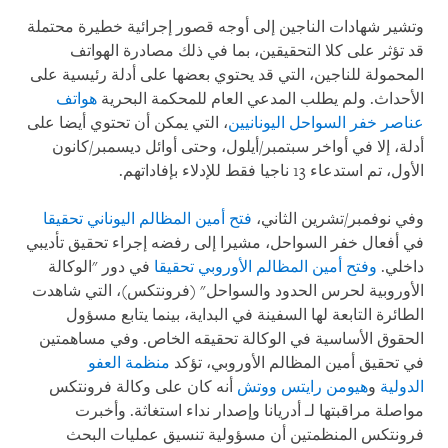
وتشير شهادات الناجين إلى أوجه قصور إجرائية خطيرة محتملة
قد تؤثر على كلا التحقيقين، بما في ذلك مصادرة الهواتف
المحمولة للناجين، التي قد يحتوي بعضها على أدلة رئيسية على
الأحداث. ولم يطلب المدعي العام للمحكمة البحرية
هواتف
عناصر خفر السواحل اليونانيين
، التي يمكن أن تحتوي أيضا على
أدلة، إلا في أواخر سبتمبر/أيلول، وحتى أوائل ديسمبر/كانون
الأول، تم استدعاء 13 ناجيا فقط للإدلاء بإفاداتهم.
وفي نوفمبر/تشرين الثاني،
فتح أمين المظالم اليوناني تحقيقا
في أفعال خفر السواحل، مشيرا إلى رفضه إجراء تحقيق تأديبي
داخلي.
وفتح أمين المظالم الأوروبي تحقيقا
في دور "الوكالة
الأوروبية لحرس الحدود والسواحل" (فرونتكس)، التي شاهدت
الطائرة التابعة لها السفينة في البداية، بينما يتابع مسؤول
الحقوق الأساسية في الوكالة تحقيقه الخاص. وفي مساهمتين
في تحقيق أمين المظالم الأوروبي، تؤكد
منظمة العفو
الدولية
و
هيومن رايتس ووتش
أنه كان على وكالة فرونتكس
مواصلة مراقبتها لـ أدريانا
وإصدار نداء استغاثة. وأخبرت
فرونتكس المنظمتين أن مسؤولية تنسيق عمليات البحث