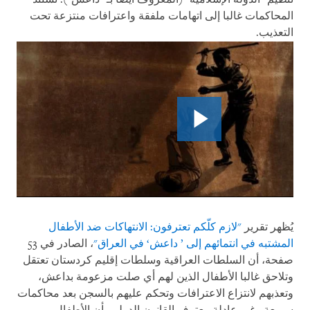
المحاكمات غالبا إلى اتهامات ملفقة واعترافات منتزعة تحت
التعذيب.
يُظهر تقرير
"لازم كلّكم تعترفون: الانتهاكات ضد الأطفال
المشتبه في انتمائهم إلى ’ داعش‘ في العراق"
، الصادر في 53
صفحة، أن السلطات العراقية وسلطات إقليم كردستان تعتقل
وتلاحق غالبا الأطفال الذين لهم أي صلت مزعومة بداعش،
وتعذبهم لانتزاع الاعترافات وتحكم عليهم بالسجن بعد محاكمات