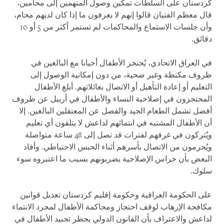
كردستان على السلطات تمكين وصول المتهمين إلى محامين،
قال معظم الفتيان قالوا إنهم لا يعرفون ما إذا كان لديهم محام،
وأن جلسات الاستماع والمحاكمات لم تستمر أكثر من 5 أو 10
دقائق.
في العراق الاتحادي، يُحتجز الأطفال أحيانا مع البالغين في
ظروف مكتظة وغير صحية، من دون إمكانية الوصول إلى
التعليم أو إعادة التأهيل أو الاتصال بعائلاتهم. أبلغ الأطفال
المحتجزون في إصلاحية النساء والأطفال في أربيل عن ظروف
أفضل تشمل الطعام الجيد والفصل عن المعتقلين البالغين. إلا
أن الأطفال المشتبه في انتمائهم لداعش لا يتلقون أي تعليم
ويُتركون في غرفهم لفترات قد تصل إلى 48 ساعة متواصلة
ويُحرمون من الاتصال بأسرهم أثناء الحبس الاحتياطي. وأفاد
البعض بأن حراس الإصلاحية يضربونهم بسبب ما اعتبروه سوء
سلوك.
على الحكومة العراقية وحكومة إقليم كردستان تعديل قوانين
مكافحة الإرهاب لوقف احتجاز ومحاكمة الأطفال لمجرد الانتماء
لداعش والاعتراف بأن القانون الدولي يحظر تجنيد الأطفال في