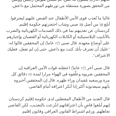
من التحقق بصورة مستقلة من تورطهم المحتمل مع داعش.
غالبا ما تُعذب قوى الأمن الأطفال عند القبض عليهم ليعترفوا.
أبلغ 19 من أصل 29 صبي وشاب احتجزتهم حكومة إقليم
كردستان عن تعذيبهم بما في ذلك الصدمات الكهربائية والضرب
بالأنابيب البلاستيكية أو الكابلات الكهربائية أو القضبان وإجبارهم
على أوضاع مجهدة. قال صبي (17 عاما) إن المحققين قالوا له:
"عليك أن تعترف بأنك كنت مع داعش. حتى إن لم تفعل، فعليك
الاعتراف".
قال صبي آخر (17 عاما) اعتقلته قوات الأمن العراقية إن
المحققين ضربوه وعلّقوه في الهواء مرارا لمدة 10 دقائق كل
مرة ورسغيه مُقيدان وراء ظهره. قال إن المحققين أخبروه
بأنهم سيعذبونه أكثر إذا أنكر اعترافه أمام القاضي.
قال العديد من الأطفال المعتقلين لدى حكومة إقليم كردستان
إنهم أبلغوا قاضٍ بأن اعترافاتهم انتُزعت بالتعذيب، لكن القاضي
تجاهلهم. ورغم اشتراط القانون العراقي وقانون إقليم