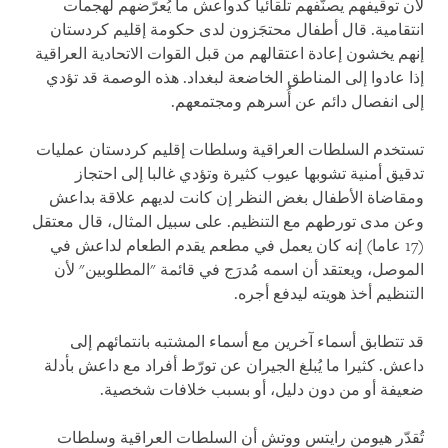
لأن توقيفهم يصنَّفهم تلقائيا كدواعش ما يُعرّضهم لهجمات
انتقامية. قال أطفال محتجَزون لدى حكومة إقليم كردستان
إنهم يخشون إعادة اعتقالهم من قبل القوات الاتحادية العراقية
إذا عادوا إلى المناطق الخاضعة لبغداد. هذه الوصمة قد تؤدي
إلى انفصال دائم عن أُسرهم ومجتمعهم.
تستخدم السلطات العراقية وسلطات إقليم كردستان عمليات
تدقيق أمنية تشوبها عيوب كثيرة وتؤدي غالبا إلى احتجاز
ومقاضاة الأطفال بغض النظر إن كانت لديهم علاقة بداعش
وعن مدى تورطهم مع التنظيم. على سبيل المثال، قال معتقل
(17 عاما) إنه كان يعمل في مطعم يقدم الطعام لداعش في
الموصل، ويعتقد أن اسمه مُدرَج في قائمة "المطلوبين" لأن
التنظيم أخذ هويته ليدفع أجره.
قد تتطابق أسماء آخرين مع أسماء المشتبه بانتمائهم إلى
داعش. كثيرا ما يُبلغ الجيران عن تورّط أفراد مع داعش بأدلة
ضعيفة أو من دون دليل، أو بسبب خلافات شخصية.
تُقدّر هيومن رايتس ووتش أن السلطات العراقية وسلطات