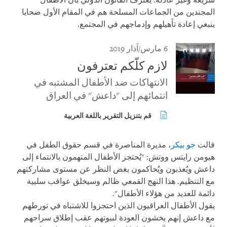
سريعة وغير عادلة. يعترف القانون الدولي بأن الأطفال
المجندين من الجماعات المسلحة هم في المقام الأول ضحايا
ينبغي إعادة تأهيلهم وإدماجهم في المجتمع.
6 مارس/آذار 2019
لازم كلّكم تعترفون
الانتھاكات ضد الأطفال المشتبه في
انتمائھم إلى "داعش" في العراق
قم بتنزيل التقرير باللغة العربية
قالت
جو بيكر
، مديرة المناصرة في قسم حقوق الطفل في
هيومن رايتس ووتش: "يُحتجز الأطفال المتهمون بالانتماء إلى
داعش ويُعذبون ويُحاكمون بغض النظر عن مستوى مشاركتهم
مع التنظيم. هذا النهج القمعي ظالم وسيخلق عواقب سلبية
دائمة للعديد من هؤلاء الأطفال".
يقول الأطفال العراقيون الذين احتجزوا للاشتباه في تورطهم
مع داعش إنهم يخشون العودة لبيوتهم عقب إطلاق سراحهم