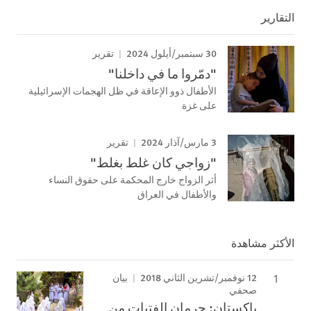
التقارير
30 سبتمبر/أيلول 2024
تقرير
"دمّروا ما في داخلنا"
الأطفال ذوو الإعاقة في ظل الهجمات الإسرائيلية
على غزة
3 مارس/آذار 2024
تقرير
"زواجي كان غلط بغلط"
أثر الزواج خارج المحكمة على حقوق النساء
والأطفال في العراق
الأكثر مشاهدة
12 نوفمبر/تشرين الثاني 2018
بيان
صحفي
باكستان: حرمان الفتيات من