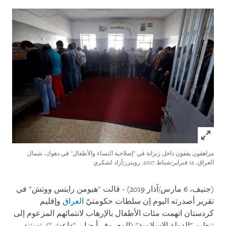
Click to expand Image
مراهقون يقفون داخل زنزانة في "إصلاحية النساء والأطفال" في دهوك، شمال
العراق، 12
فبراير/شباط 2017. رويترز/أزاد لشكري
(جنيف، 6 مارس/آذار 2019) - قالت "هيومن رايتس ووتش" في
تقرير أصدرته اليوم إن سلطات حكومتيّ
العراق
وإقليم
كردستان اتهمت مئات الأطفال بالإرهاب لانتمائهم المزعوم إلى
تنظيم "الدولة الإسلامية" (المعروف أيضا بـ "داعش"). تستند