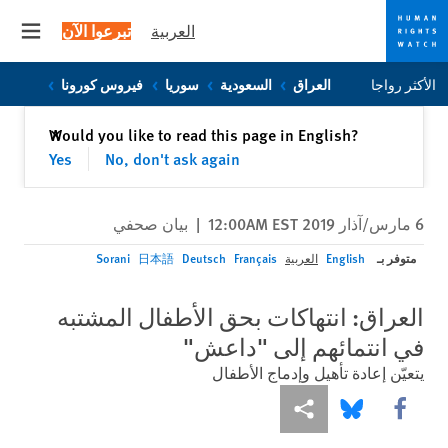
العربية
تبرعوا الآن
 menu
Skip
Skip
الأكثر رواجا
العراق
السعودية
سوريا
فيروس كورونا
to
to
cookie
main
إغلاق
Would you like to read this page in English?
✕
content
privacy
Yes
No, don't ask again
notice
6 مارس/آذار 2019 12:00AM EST
|
بيان صحفي
متوفر بـ
English
العربية
Français
Deutsch
日本語
Sorani
العراق: انتهاكات بحق الأطفال المشتبه
في انتمائهم إلى "داعش"
يتعيّن إعادة تأهيل وإدماج الأطفال
Share this via Facebook
Share this via مشاركة
Share this via Bluesky