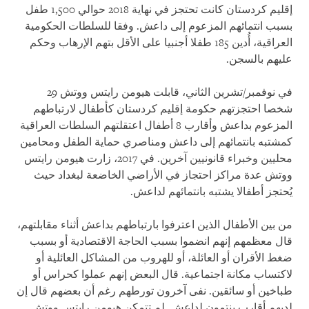
إقليم كردستان كانت تحتجز في نهاية 2018 حوالي 1,500 طفل
بسبب انتمائهم المزعوم إلى داعش. وفقا للسلطات الحكومية
العراقية، أُدين 185 طفلا أجنبيا على الأقل بتهم الإرهاب وحكم
عليهم بالسجن.
في نوفمبر/تشرين الثاني، قابلت هيومن رايتس ووتش 29
شخصا احتجزتهم حكومة إقليم كردستان كأطفال لارتباطهم
المزعوم بداعش وأقارب 8 أطفال اعتقلتهم السلطات العراقية
كمشتبه بانتمائهم إلى داعش ومناصري حماية الطفل ومحامين
محليين وخبراء قانونيين آخرين. في 2017، زارت هيومن رايتس
ووتش عدة مراكز احتجاز في الأراضي الخاضعة لبغداد حيث
يُحتجز أطفالا يشتبه بانتمائهم لداعش.
من بين الأطفال الذين اعترفوا بارتباطهم بداعش أثناء مقابلتهم،
قال معظمهم إنهم انضموا بسبب الحاجة الاقتصادية أو بسبب
ضغط الأقران أو العائلة، أو للهروب من المشاكل العائلية أو
لاكتساب مكانة اجتماعية. قال البعض إنهم عملوا كحراس أو
طباخين أو سائقين. نفى آخرون تورطهم رغم أن بعضهم قال إن
لديهم أقارب ينتمون لداعش. لم تتمكن هيومن رايتس ووتش