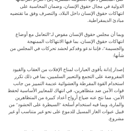
الدولية في مجال حقوق الإنسان، وضمان المحاسبة على
انتهاكات حقوق الإنسان داخل البلاد، والتصرف وفق ما تقتضيه
مبادئ الديمقراطية.
وبما أن مجلس حقوق الإنسان مفوض لـ"التعامل مع أوضاع
انتهاكات حقوق الإنسان، بما فيها الانتهاكات الممنهجة
والجسيمة"، فإننا ندعو وفدكم لحشد تحركات في المجلس من
شأنها:
إصدار إدانة بأقوى العبارات لمناخ الإفلات من العقاب والقيود
المفروضة على التجمع والتعبير السلميين، بما في ذلك تكرر
استخدام القوة المفرطة والعشوائية عديمة التمييز من جانب
قوات الأمن ضد متظاهرين، في انتهاك للمعايير الأساسية لحفظ
الأمن، مما نتج عنه ضياع أرواح أعداد كبيرة من المتظاهرين
والمارة، وبما فيه استخدام أسلحة "السيطرة على الحشود" من
قبيل عبوات الغاز المسيل للدموع على نحو غير متناسب أو غير
مشروع.