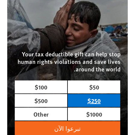
Your tax deductible gift can help stop
human rights violations and save lives
around the world.
$100
$50
$500
$250
Other
$1000
تبرعوا الآن