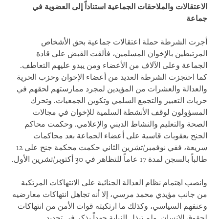
الاعتقالات والملاحقات الجماعية استناداً إلى العضوية في
جماعة
أجرت الشرطة حملة اعتقالات جماعية بحق الأشخاص
المرتبطين بالإخوان المسلمين، فألقت القبض على قادة
الجماعة وعلى الآلاف من الأعضاء ومن يبدو عليهم التعاطف.
كما احتجزت الشرطة العديد من أعضاء الإخوان وحزب الحرية
والعدالة والعشرات من المؤيدين لمجرد ممارستهم لحقهم في
حريات التعبير والتجمع السلمي وتكوين الجمعيات. وتحرك
المسؤولون لوقف الأنشطة السلمية للإخوان في مجالات
الصحة والتعليم والنشاط الديني والإعلامي. وحكمت محاكم
الجنح بعقوبات قاسية على أعضاء الجماعة بعد محاكمات
سريعة، ففي نوفمبر/تشرين الثاني حكمت محكمة جنح على 12
طالباً بالسجن لمدة 17 عاماً للتظاهر في 30 أكتوبر/تشرين الأول.
وانصب اهتمام نظام العدالة الجنائية على الانتهاكات المرتكبة
من جانب مؤيدي محمد مرسي، إلا أنه تجاهل انتهاكات معارضيه
وعنفهم السياسي، وكذلك ما ارتكبته قوات الأمن من انتهاكات
لحقوق الإنسان. ولم تبذل النيابة جهداً يذكر في تحديد