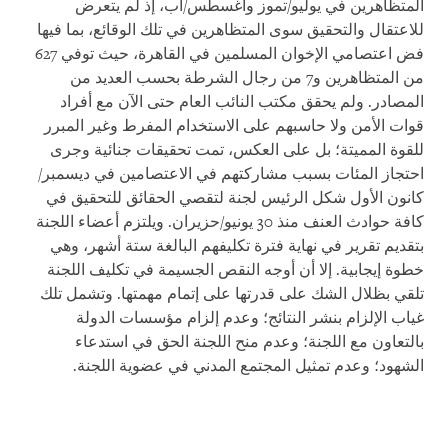
المتظاهرين في يوليو/تموز وأغسطس/آب، إذ لم يتعرض
للاعتقال والتحقيق سوى المتظاهرين في تلك الوقائع، بما فيها
فض اعتصامي الإخوان المسلمين في القاهرة، حيث توفي 627
من المتظاهرين و7 من رجال الشرطة بحسب العديد من
المصادر. ولم يحقق مكتب النائب العام حتى الآن مع أفراد
قوات الأمن ولا حاسبهم على الاستخدام المفرط وغير المبرر
للقوة المميتة؛ بل على العكس، تمت تحقيقات جنائية وجرى
احتجاز المئات بسبب مشاركتهم في الاعتصامين في ديسمبر/
كانون الأول شكل الرئيس لجنة لتقصي الحقائق للتحقيق في
كافة حوادث العنف منذ 30 يونيو/حزيران. ويلتزم أعضاء اللجنة
بتقديم تقرير في نهاية فترة تكليفهم البالغة ستة أشهر، وهي
خطوة إيجابية. إلا أن أوجه النقص الجسيمة في تكليف اللجنة
تلقي بظلال الشك على قدرتها على إتمام مهمتها. وتشمل تلك
غياب الإلزام بنشر النتائج؛ وعدم إلزام مؤسسات الدولة
بالتعاون مع اللجنة؛ وعدم منح اللجنة الحق في استدعاء
الشهود؛ وعدم تمثيل المجتمع المدني في عضوية اللجنة.