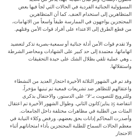
المسؤولية الجنائية الفردية في الحالات التي لجأ فيها بعض
المتظاهرين إلى استخدام العنف. كما أن المتظاهرين
المحتجزين يواجهون في الممارسة طيفاً واسعاً من الاتهامات،
من قطع الطرق إلى الاعتداء على أفراد قوات الأمن وقتلهم.
ولا تقدم قوات الأمن أدلة جنائية أو سمعية-بصرية تذكر لتعضيد
اتهاماتها، معتمدة إلى حد كبير على الشهادات ومحاضر الشرطة
ـ وهي عملية تلقي بظلال الشك على حيدة التحقيقات
واستقلالها.
وقد تم في الشهور الثلاثة الأخيرة احتجاز العديد من النشطاء
واعتقالهم للتظاهر ضد تشريعات قمعية تم تبنيها مؤخراً،
وللترويج للتصويت بـ"لا" على الدستور، والاحتفال بذكرى
انتفاضة 25 يناير/كانون الثاني. وطوال الشهور الأخيرة تم اعتقال
المئات من الطلبة في مظاهرات مختلفة داخل الجامعات.
وأصدرت المحاكم إدانات بحق بعضهم، ورفض وكلاء النيابة في
معظم الحالات السماح للطلبة المحتجزين بأداء امتحاناتهم أثناء
الاحتجاز