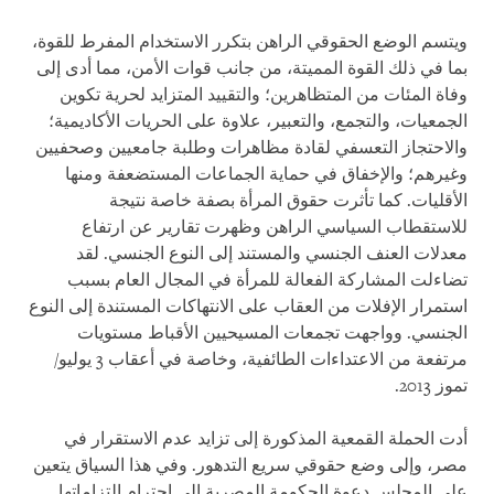
ويتسم الوضع الحقوقي الراهن بتكرر الاستخدام المفرط للقوة،
بما في ذلك القوة المميتة، من جانب قوات الأمن، مما أدى إلى
وفاة المئات من المتظاهرين؛ والتقييد المتزايد لحرية تكوين
الجمعيات، والتجمع، والتعبير، علاوة على الحريات الأكاديمية؛
والاحتجاز التعسفي لقادة مظاهرات وطلبة جامعيين وصحفيين
وغيرهم؛ والإخفاق في حماية الجماعات المستضعفة ومنها
الأقليات. كما تأثرت حقوق المرأة بصفة خاصة نتيجة
للاستقطاب السياسي الراهن وظهرت تقارير عن ارتفاع
معدلات العنف الجنسي والمستند إلى النوع الجنسي. لقد
تضاءلت المشاركة الفعالة للمرأة في المجال العام بسبب
استمرار الإفلات من العقاب على الانتهاكات المستندة إلى النوع
الجنسي. وواجهت تجمعات المسيحيين الأقباط مستويات
مرتفعة من الاعتداءات الطائفية، وخاصة في أعقاب 3 يوليو/
تموز 2013.
أدت الحملة القمعية المذكورة إلى تزايد عدم الاستقرار في
مصر، وإلى وضع حقوقي سريع التدهور. وفي هذا السياق يتعين
على المجلس دعوة الحكومة المصرية إلى احترام التزاماتها