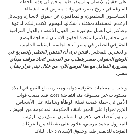
على حقوق الإنسان والديمقراطية. ونحن في هذه اللحظة
الفارقة في تاريخ مصر، في وقت يتعرض فيه النشطاء
السياسيون السلميون، والمدافعون عن حقوق الإنسان، ووسائل
الإعلام المستقلة بمختلف أشكالها للهجوم، نكتب إليكم لدعوة
وفدكم إلى العمل مع غيره من الدول الأعضاء والدول المراقبة
في مجلس الأمم المتحدة لحقوق الإنسان لمعالجة الوضع
الحقوقي الخطير في مصر أثناء الجلسة المقبلة، الخامسة
والعشرين للمجلس.
فنحن نرى أن التدهور الخطير والسريع في
الوضع الحقوقي بمصر يتطلب من المجلس اتخاذ موقف مبدأي
بضرورة التعامل مع هذا الوضع الآن، من خلال تبني قرار بشأن
مصر.
وبحسب منظمات حقوقية دولية ومصرية، بلغ القمع في البلاد
مستويات غير مسبوقة منذ انتفاضة 2011، فقد مضت قوات
الأمن في حملة قمعية ثقيلة الوطأة وشاملة على الأشخاص
الذين تجرأوا على الجهر بانتقاد الحكومة المدعومة من الجيش،
وبينهم أعضاء في الإخوان المسلمون، ومؤيدون للرئيس
المعزول محمد مرسي، علاوة على نشطاء من الحركات
المؤيدة للديمقراطية وحقوق الإنسان داخل البلاد.