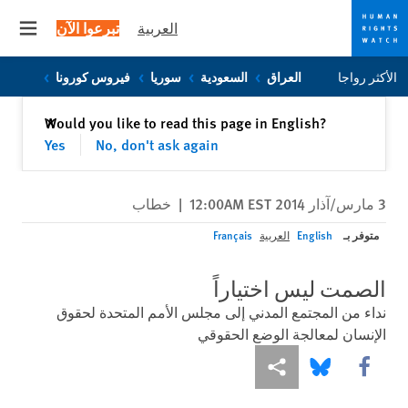
العربية
تبرعوا الآن
 menu
Skip
Skip
الأكثر رواجا
العراق
السعودية
سوريا
فيروس كورونا
to
to
cookie
main
إغلاق
Would you like to read this page in English?
✕
content
privacy
Yes
No, don't ask again
notice
3 مارس/آذار 2014 12:00AM EST
|
خطاب
متوفر بـ
English
العربية
Français
الصمت ليس اختياراً
نداء من المجتمع المدني إلى مجلس الأمم المتحدة لحقوق
الإنسان لمعالجة الوضع الحقوقي
Share this via Facebook
Share this via مشاركة
Share this via Bluesky