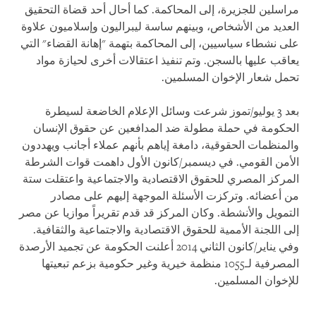
مراسلين للجزيرة، إلى المحاكمة. كما أحال أحد قضاة التحقيق
العديد من الأشخاص، وبينهم ساسة ليبراليون وإسلاميون علاوة
على نشطاء سياسيين، إلى المحاكمة بتهمة "إهانة القضاء" التي
يعاقب عليها بالسجن. وتم تنفيذ اعتقالات أخرى لحيازة مواد
تحمل شعار الإخوان المسلمين.
بعد 3 يوليو/تموز شرعت وسائل الإعلام الخاضعة لسيطرة
الحكومة في حملة مطولة ضد المدافعين عن حقوق الإنسان
والمنظمات الحقوقية، دامغة إياهم بأنهم عملاء أجانب ويهددون
الأمن القومي. في ديسمبر/كانون الأول داهمت قوات الشرطة
المركز المصري للحقوق الاقتصادية والاجتماعية واعتقلت ستة
من أعضائه. وتركزت الأسئلة الموجهة إليهم على مصادر
التمويل والأنشطة. وكان المركز قد قدم تقريراً موازيا عن مصر
إلى اللجنة الأممية للحقوق الاقتصادية والاجتماعية والثقافية.
وفي يناير/كانون الثاني 2014 أعلنت الحكومة عن تجميد الأرصدة
المصرفية لـ1055 منظمة خيرية وغير حكومية بزعم تبعيتها
للإخوان المسلمين.