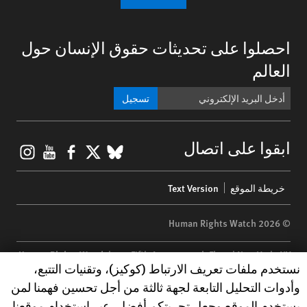
احصلوا على تحديثات حقوق الإنسان حول
العالم
تسجيل
gram
ouTube
Facebook
BlueSky
X
ابقوا على اتصال
Footer
خريطة الموقع
Text Version
menu
© 2026 Human Rights Watch
Human Rights Watch
| 350 Fifth Avenue, 34th Floor | New York,
NY
Human Rights Watch cookie preferences
نستخدم ملفات تعريف الارتباط (كوكيز)، وتقنيات التتبع،
10118-3299
USA
|
t
1.212.290.4700
وأدوات التحليل التابعة لجهة ثالثة من أجل تحسين فهمنا لمن
Human Rights Watch
is a 501(C)(3) nonprofit registered in the US
يستخدم الموقع وجعل تجربتكم أفضل. عبر استخدام موقعنا