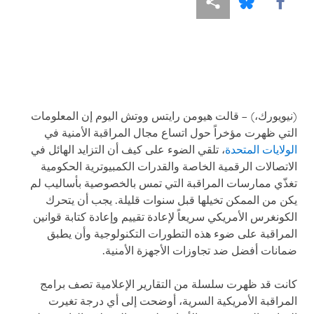
Share this via Facebook
Share this via مشاركة
Share this via Bluesky
(نيويورك،) – قالت هيومن رايتس ووتش اليوم إن المعلومات
التي ظهرت مؤخراً حول اتساع مجال المراقبة الأمنية في
الولايات المتحدة
، تلقي الضوء على كيف أن التزايد الهائل في
الاتصالات الرقمية الخاصة والقدرات الكمبيوترية الحكومية
تغذّي ممارسات المراقبة التي تمس بالخصوصية بأساليب لم
يكن من الممكن تخيلها قبل سنوات قليلة. يجب أن يتحرك
الكونغرس الأمريكي سريعاً لإعادة تقييم وإعادة كتابة قوانين
المراقبة على ضوء هذه التطورات التكنولوجية وأن يطبق
ضمانات أفضل ضد تجاوزات الأجهزة الأمنية.
كانت قد ظهرت سلسلة من التقارير الإعلامية تصف برامج
المراقبة الأمريكية السرية، أوضحت إلى أي درجة تغيرت