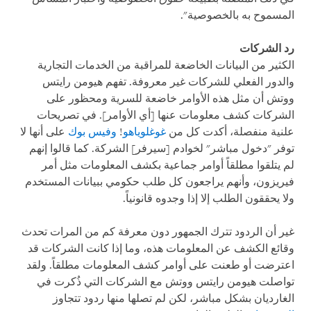
المسموح به بالخصوصية".
رد الشركات
الكثير من البيانات الخاضعة للمراقبة من الخدمات التجارية
والدور الفعلي للشركات غير معروفة. تفهم هيومن رايتس
ووتش أن مثل هذه الأوامر خاضعة للسرية ومحظور على
الشركات كشف معلومات عنها [أي الأوامر]. في تصريحات
علنية منفصلة، أكدت كل من
غوغل
وياهو
!
وفيس بوك
على أنها لا
توفر "دخول مباشر" لخوادم [سيرفر] الشركة. كما قالوا إنهم
لم يتلقوا مطلقاً أوامر جماعية بكشف المعلومات مثل أمر
فيريزون، وأنهم يراجعون كل طلب حكومي ببيانات المستخدم
ولا يحققون الطلب إلا إذا وجدوه قانونياً.
غير أن الردود تترك الجمهور دون معرفة كم من المرات تحدث
وقائع الكشف عن المعلومات هذه، وما إذا كانت الشركات قد
اعترضت أو طعنت على أوامر كشف المعلومات مطلقاً. ولقد
تواصلت هيومن رايتس ووتش مع الشركات التي ذُكرت في
الغارديان بشكل مباشر، لكن لم تصلها منها ردود تتجاوز