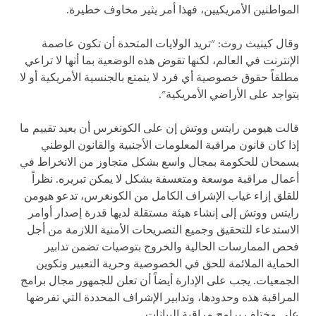
المواطنين الأمريكيين، فهذا أمر يثير مخاوف خطيرة.
وقال كينيث روث: "تريد الولايات المتحدة أن تكون عاصمة
الإنترنت في العالم، لكنها تقوض هذه الوضعية بما أنها لا تراعي
مطلقاً حقوق خصوصية أي فرد لا يتمتع بالجنسية الأمريكية أو لا
يتواجد على الأراضي الأمريكية".
قالت هيومن رايتس ووتش إن على الكونغرس أن يعيد تقييم ما
إذا كان قانون مراقبة المعلومات الأجنبية والقانون الوطني
يسمحان للحكومة بمجال واسع بشكل متجاوز من الانخراط في
أعمال مراقبة موسعة ومتعسفة بشكل لا يمكن تبريره. نظراً
للقلق إزاء غياب الإشراف الكامل من الكونغرس، تدعو هيومن
رايتس ووتش إلى إنشاء هيئة مستقلة لديها قدرة إصدار أوامر
الاستدعاء للتحقيق وجميع التصريحات الأمنية اللازمة من أجل
فحص الممارسات الحالية والخروج بتوصيات تضمن تدابير
الحماية الملائمة للحق في الخصوصية وحرية التعبير وتكوين
الجمعيات. يجب على الإدارة أيضاً أن تعلن للجمهور مجال برامج
المراقبة هذه وحدودها، وتدابير الإشراف المحددة التي تفرضها
على مختلف برامج مراقبة البيانات.