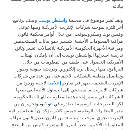
بياناته.
ولقد نُشر موضوع في صحيفة
واشنطن بوست
وصف برنامج
آخر تلتزم بموجبه شركات الإنترنت الأمريكية ومنها غوغل
وفيس بوك وميكروسوفت، من خلال أوامر محكمة قانون
مراقبة المعلومات الأجنبية، بتيسير جمع بيانات المستخدمين
ومراقبة الأجهزة الحكومية الأمريكية للاتصالات. تشير وثائق
تدريبية اصدرتها الواشنطن بوست إلى أن بإمكان الهيئات
الأمريكية الحصول على طيف من المعلومات من خلال
البرنامج، منها رسائل بريد إلكتروني ودردشة صوتية وصور
وتفاصيل متعلقة بالشبكات الاجتماعية، من عدد من شركات
الإنترنت الضخمة. ظهر في تقارير
إعلامية
لاحقة وردود من
شركات الإنترنت ما يستدعي إلى التساؤل الآلية التي تتبعها
الشركات في تيسير إتاحة هذه المعلومات للهيئات الحكومية.
لكن التصريحات الرسمية الصادرة في
6
و
8
يونيو/حزيران من
مدير المخابرات الوطنية، جيمس كلابر، تؤكد أن أنشطة مراقبة
الإنترنت تجري بموجب البند 702 من قانون تعديل قانون مراقبة
المعلومات الأجنبية. نظراً لسرية الموضوع، فليس من الواضح