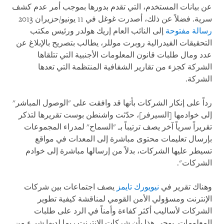
عن بيانات المستخدم، التي تقدم بدورها بموجب أمر عدم كشف
سرية. فضلاً عن ذلك، أصدرت غوغل في 11 يونيو/حزيران 2013
رسالة مفتوحة
إلى النائب العام إريك هولدر ورئيس مكتب
التحقيقات الفيدرالية روبرت موللر، يطالب بتصريح بالإبلاغ عن
عدد ومال طلبات قانون المعلومات الأجنبية التي تتلقاها
الشركة كجزء من تقارير الشفافية المنتظمة التي تعدها
الشركة.
رداً على إنكار الشركات بأنها قد وافقت على "الوصول المباشر"
إلى خوادمها [السيرفر]، حدّثت واشنطن بوست تقريرها لتذكر
تقريراً سرياً آخر يصف ترتيباً بـ "السماح" لمدراء المجموعات
بإرسال تعليمات محتوى مباشرة إلى المعدات في مواقع
تسيطر عليها الشركات، بدلاً من إرسالها مباشرة إلى خوادم
الشركات".
وهناك تقرير في
نيويورك تايمز
يصف اجتماعات بين شركات
الإنترنت ومسؤولي الأمن القومي لمناقشة كيفية تطوير
الشركات لأساليب أكثر كفاءة وأمناً في الرد على طلبات
المعلومات. يوحي هذا بأن شركات الإنترنت ربما لديها شيء من