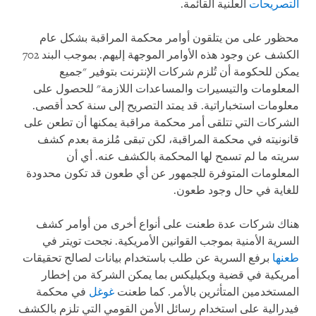
التصريحات
العلنية القائمة.
محظور على من يتلقون أوامر محكمة المراقبة بشكل عام
الكشف عن وجود هذه الأوامر الموجهة إليهم. بموجب البند 702
يمكن للحكومة أن تُلزم شركات الإنترنت بتوفير "جميع
المعلومات والتيسيرات والمساعدات اللازمة" للحصول على
معلومات استخباراتية. قد يمتد التصريح إلى سنة كحد أقصى.
الشركات التي تتلقى أمر محكمة مراقبة يمكنها أن تطعن على
قانونيته في محكمة المراقبة، لكن تبقى مُلزمة بعدم كشف
سريته ما لم تسمح لها المحكمة بالكشف عنه. أي أن
المعلومات المتوفرة للجمهور عن أي طعون قد تكون محدودة
للغاية في حال وجود طعون.
هناك شركات عدة طعنت على أنواع أخرى من أوامر كشف
السرية الأمنية بموجب القوانين الأمريكية. نجحت تويتر في
طعنها
برفع السرية عن طلب باستخدام بيانات لصالح تحقيقات
أمريكية في قضية ويكيليكس بما يمكن الشركة من إخطار
المستخدمين المتأثرين بالأمر. كما طعنت
غوغل
في محكمة
فيدرالية على استخدام رسائل الأمن القومي التي تلزم بالكشف