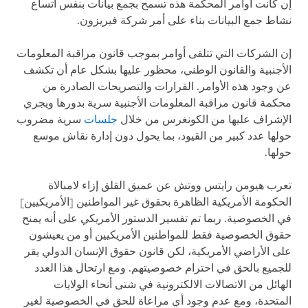
إن كانت أوامر المحكمة هذه تسمح بجمع بيانات بنفس اتساع
نشاط جمع البيانات بناء على أمر شركة فيريزون.
إن الشركات التي تتلقى أوامر بموجب قانون مراقبة المعلومات
الأجنبية والقانون الوطني، محظور عليها بشكل عام أن تكشف
عن وجود هذه الأوامر. القرارات والتصريحات الصادرة من
محكمة قانون مراقبة المعلومات الأجنبية سرية بدورها ويجري
الإشراف عليها من الكونغرس من خلال
جلسات
سرية مضروب
حولها عدد كبير من القيود، بما يحول دون إدارة نقاش موسع
حولها.
تعرب هيومن رايتس ووتش عن عميق القلق إزاء لامبالاة
الحكومة الأمريكية الظاهرة بحقوق غير المواطنين [الأمريكيين]
في الخصوصية. ربما تم تفسير الدستور الأمريكي على أنه يمنح
حقوق الخصوصية فقط للمواطنين الأمريكيين أو من يعيشون
على الأراضي الأمريكية، لكن قانون حقوق الإنسان الدولي يقر
للجميع بالحق في احترام خصوصيتهم. ومع ارتحال هذا العدد
الهائل من الاتصالات الالكترونية في شتى أنحاء الولايات
المتحدة، ومع عدم وجود أي مراعاة للحق في الخصوصية لغير