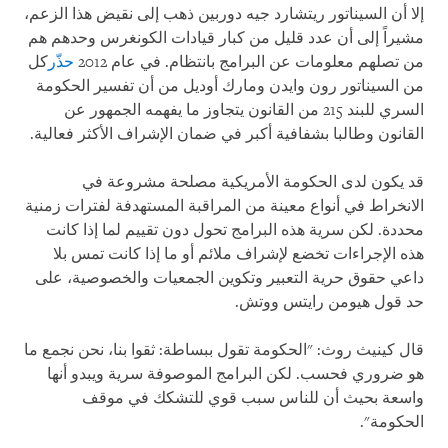
إلا أن السيناتور ريتشارد جيه دوربين ذهب إلى نقيض هذا الزعم،
مشيراً إلى أن عدد قليل من كبار قيادات الكونغرس وحدهم هم
من تصلهم معلومات عن البرامج بانتظام. في عام 2012
حذّر
كل
من السيناتور رون وايدن ومارك أوديل من أن تفسير الحكومة
السري للبند 215 من القانون يتجاوز ما يفهمه الجمهور عن
القانون وطالبا بشفافية أكبر في ضمان الإشراف الأكثر فعالية.
قد يكون لدى الحكومة الأمريكية مصلحة مشروعة في
الانخراط في أنواع معينة من المراقبة المستهدفة لفترات زمنية
محددة. لكن سرية هذه البرامج تحول دون تقييم لما إذا كانت
هذه الإجراءات تخضع لإشراف ملائم أو ما إذا كانت تمس بلا
داعي حقوق حرية التعبير وتكوين الجمعيات والخصوصية، على
حد قول هيومن رايتس ووتش.
قال كينيث روث: "الحكومة تقول ببساطة: ثقوا بنا، نحن نجمع ما
هو ضروري فحسب. لكن البرامج الموصوفة سرية ويبدو أنها
واسعة بحيث أن للناس سبب قوي للتشكك في موقف
الحكومة".