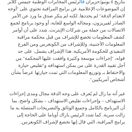
بتاريخ 6 يونيو/حزيران
قال
رئيس المخابرات الوطنية جيمس كلابر
إن الموضوعات الإعلامية عن برامج المراقبة تحتوي على "أوجه
لانعدام الدقة" لم يحددها. لكنه لم ينكر صدق ما ورد عن الأمر
الصادر لفيريزون، ومجاله الواسع للغاية، أو وجود برنامج لجمع
الاتصالات من جملة من شركات الإنترنت. شدد على أن أوامر
كشف المعلومات تخضع للإشراف من قبل محكمة مراقبة
المعلومات الأجنبية، وللإشراف من الكونغرس ومن الفرع
التنفيذي للحكومة الأمريكية. هذا الإشراف يشمل، على حد
قوله، "إجراءات موسعة وكثيرة وافقت عليها المحكمة" من
أجل تقييد القدرة على من يمكن استهدافه و"تقليص حيازة
والاحتفاظ بـ وتوزيع المعلومات التي تمت حيازتها عرضاً بشأن
أشخاص أمريكيين".
غير أنه ما زال لم يُعرف على وجه الدقة مجال ومدى إجراءات
الاستهداف – وإجراءات تقليص الاستهداف – بشكل واضح، بما
أن البرنامج بالكامل وجميع الوثائق والتصريحات المتصلة به ما
زالت سرية. كما شدد الرئيس باراك أوباما على الحاجة إلى
برامج المراقبة، التي قال إنها تخضع لإشراف الكونغرس.