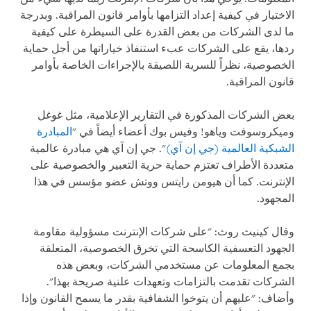
الاختيار في كيفية إعداد التزامها بأوامر قانون المراقبة. وبدرجة
ما لدى الشركات من بعض القدرة على السيطرة على كيفية
ردها، يقع على الشركات عبء استنفاذ خياراتها من أجل حماية
الخصوصية، نظراً للسرية اللصيقة بالإجراءات الخاصة بأوامر
قانون المراقبة.
بعض الشركات المذكورة في التقارير الإعلامية، مثل غوغل
وميكروسوفت وياهو! وفيس بوك أعضاء أيضاً في "
المبادرة
الشبكية العالمية (جي إن آي)
". جي إن آي هي مبادرة عالمية
متعددة الأطراف تعتزم حماية حرية التعبير والخصوصية على
الإنترنت. كما أن هيومن رايتس ووتش عضو مؤسس في هذا
المجهود.
وقال كينيث روث: "على شركات الإنترنت مسؤولية مقاومة
الجهود التعسفية الكاسحة التي تخرق الخصوصية، المتعلقة
بجمع المعلومات عن مستخدمي الشركات، وبعض هذه
الشركات تقدمت بالتزامات وتعهدات علنية صريحة بهذا".
وأضاف: "عليهم أن يتوخوا الشفافية بقدر ما يسمح القانون وإذا