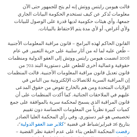
قالت هيومن رايتس ووتش إنه لم يتح للجمهور حتى الآن
معلومات تُذكر عن كيف تستخدم الحكومة البيانات الجاري
جمعها، وأي هيئات حكومية لديها قدرة على الوصول للبيانات
ولأي أغراض، أو لأي مدة يتم الاحتفاظ بالبيانات.
القانون الحاكم لهذه البرامج – قانون مراقبة المعلومات الأجنبية
– طُعن عليه لما له من آثار سلبية على حرية التعبير. في عام
2008 انضمت هيومن رايتس ووتش إلى العفو الدولية ومنظمات
حقوقية وعمالية أخرى للطعن على دستورية البند 702 من
قانون تعديل قانون مراقبة المعلومات الأجنبية. قالت المنظمات
إن المراقبة السرية للاتصالات الإلكترونية بين الناس في
الولايات المتحدة ومن هم بالخارج تقوض من حقوق المدعى
عليهم في الملاحقات الجنائية. كما أكدت المنظمات على أن
قانون المراقبة الذي يسمح لمحكمة سرية بالموافقة على جمع
كميات كبيرة نظرياً من المعلومات الحساسة دون تقييم
تخصيصي هو غير دستوري. وفي رأي المحكمة العليا الصادر
بتاريخ 26 فبراير/شباط في قضية "
كلابر ضد العفو الدولية
"،
رفضت
المحكمة الطعن بناء على عدم أحقية نظر القضية –