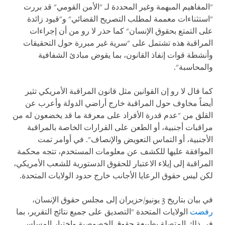
"المفاهيم المبهمة وغير المحددة لـ "الأمن القومي" قد بررت
"استثناءات معممة لمطلب التصريح القضائي" و"قيود زائدة
على التمتع بحقوق الإنسان" كما حذر لا رو من أن إجراءات
المراقبة هذه تشتمل على "سرية غير مبررة حول التحقيقات
وأنشطة قوات إنفاذ القانون، بما يقوض مبادئ الشفافية
والمحاسبة".
كما قال لا رو إن القوانين مثل قانون المراقبة الأمريكي تثير
أيضاً مخاوف حول المراقبة خارج أراضي الدولة وأعرب عن
القلق من "عدم قدرة الأفراد على معرفة ما قد يخضعون له من
مراقبات أجنبية، أو الطعن على القرارات الخاصة بالمراقبة
الأجنبية، أو التماس التعويض والإنصاف". في أوامر تمت
الموافقة عليها للكشف عن معلومات المستخدم، تتجه محكمة
المراقبة إلى إيلاء الاعتبار للحقوق الدستورية للشعب الأمريكي،
لكن ليس حقوق الرعايا الأجانب خارج حدود الولايات المتحدة.
في بيان بتاريخ 3 يونيو/حزيران إلى مجلس حقوق الإنسان،
رفضت
الولايات المتحدة "التصديق على جميع نتائج التقرير، بما
في ذلك المتصلة بطبيعة حقوق الخصوصية واختبار المساس