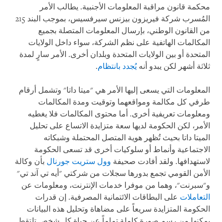
محكمة قانون مراقبة المعلومات الأجنبية. يطالب الأمر
المُسرب شركة فيريزون بيزنس سيرفسيس، بموجب البند 215
من القانون الوطني، بإرسال المعلومات المتصلة بجميع
المكالمات الهاتفية على نظم الشركة، سواء داخل الولايات
المتحدة أو بين الولايات المتحدة وبلدان أخرى. الأمر سارٍ لمدة
ثلاثة أشهر لكن يبدو أنه
يُجدد بانتظام
.
المعلومات التي يسعى إليها الأمر هي "ميتا داتا" وتشمل أرقام
طرفي كل مكالمة ومواقعهما وتوقيت ومدة المكالمات
ومعلومات تعريفية أخرى. أما محتوى المكالمات فلا يغطيه
الأمر، لكن الحكومة لديها سعة متزايدة الاتساع على تحليل
الميتا داتا بحيث تُظهر هوية المتصل المحتملة وشبكاته
الاجتماعية وأنماط أو سلوكيات أخرى قد تسعى الحكومة
لاستهدافها. ولقد أفادت صحيفة
وول ستريت جورنال
بأن وكالة
الأمن القومي تجمع بدورها سجلات من شركتي "أيه تي آند تي"
و"سبرنت"، وهما من موفرا خدمات الإنترنت، ومعلومات عن
التعاملات
على البطاقات الائتمانية المصرفية. إن قدرات
الحكومة المتزايدة سريعاً على مضاهاة وتحليل هذه البيانات
يمكنها من رسم صورة كاملة تماماً عن حياة كل شخص تلتقط