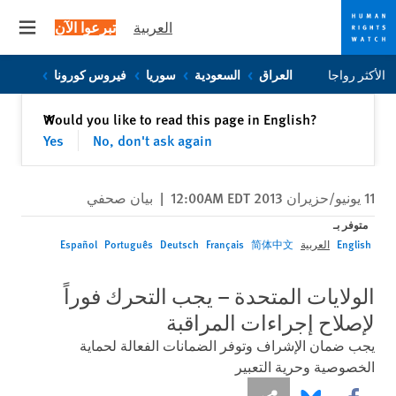
العربية
تبرعوا الآن
 menu
Skip
Skip
الأكثر رواجا
العراق
السعودية
سوريا
فيروس كورونا
to
to
cookie
main
إغلاق
Would you like to read this page in English?
✕
content
privacy
Yes
No, don't ask again
notice
11 يونيو/حزيران 2013 12:00AM EDT
|
بيان صحفي
متوفر بـ
English
العربية
简体中文
Français
Deutsch
Português
Español
الولايات المتحدة – يجب التحرك فوراً
لإصلاح إجراءات المراقبة
يجب ضمان الإشراف وتوفر الضمانات الفعالة لحماية
الخصوصية وحرية التعبير