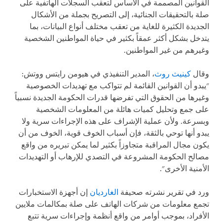
القوانين المصممة في الأساس لتعقب السجلات الهاتفية على
صلة بالتحقيقات الجنائية، إلى التصريح بجملة من الأشكال
الجديدة الكثيرة للغاية من تعقب مختلف أنواع البيانات، بما
يتدخل بشكل أكثر عمقاً بكثير في حياة المواطنين الشخصية
وغيرهم من غير المواطنين.
وقال
كينيث روث
، المدير التنفيذي في هيومن رايتس ووتش:
"يبدو أن القوانين القائمة لم تتواكب مع تهديدات الخصوصية
وغيرها من الحقوق التي تفرضها قدرات الحكومة الجديدة نسبياً
على جمع وتحليل كميات هائلة من المعلومات الشخصية
وبسرعة. ولأن عملية الإشراف على هذه الإجراءات سرية ولا
يبدو أنها توحي بالثقة، فإن أسباب الخوف قوية، الخوف من أن
يكون مجال المراقبة متجاوزاً بكثير لما يمكن تبريره من واقع
مصالح الحكومة المشروعة في التصدي للإرهاب أو التهديدات
الأمنية الأخرى".
ورد في تقرير نشرته صحيفة
الغارديان
إن أجهزة الاستخبارات
تجمع معلومات من شركات الهاتف على صلة بمكالمات ملايين
الأفراد، بموجب أوامر من واقع أنظمة وإجراءات سرية تتبع