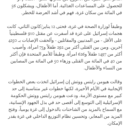
للحصول على المساعدات الغذائية. أما الأطفال، ويشكلون 56
في المائة من سكان غزة، فهم في أشد العرضة للخطر.
وطبقاً لوزارة الصحة في غزة، فحتى 12 يناير/كانون الثاني، كانت
هجمات إسرائيل على غزة قد أسفرت عن مقتل 910 فلسطينياً
على الأقل - من المدنيين والمقاتلين - وألحقت الإصابات بـ 4250
آخرين. ومن بين القتلى أكثر من 292 طفلاً و75 امرأة، وأصيب
أكثر من 1497 طفلاً و626 امرأة. وطبقاً للأمم المتحدة فإن أكثر
من 40 في المائة من القتلى وزهاء 50 في المائة من المصابين
من النساء والأطفال.
وقالت هيومن رايتس ووتش إن إسرائيل اتخذت بعض الخطوات
الإيجابية في الأيام الأخيرة، لكنها خطوات غير متناسبة إلى حد
كبير مع مستوى الأزمة. ودعت هيومن رايتس ووتش الحكومة
الإسرائيلية إلى التوسع إلى أقصى حد في بذل الجهود الإنسانية،
مع السماح بالمزيد من الشاحنات بالدخول إلى غزة يومياً، وفتح
المزيد من المعابر، وتحسين نظام التوزيع الداخلي في غزة بقدر
الإمكان.