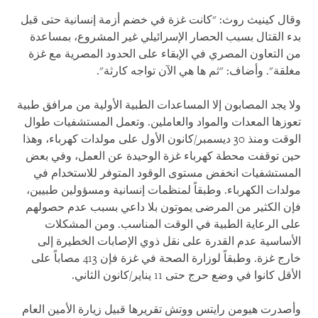
وقال كينيث روث: "كانت غزة في خضم أزمة إنسانية حتى قبل
بدء القتال بسبب الحصار الإسرائيلي غير المشروع، بمساعدة
من التعاون المصري في الإبقاء على الحدود المصرية مع غزة
مغلقة". وأضاف: "ثم ها هي الآن تواجه كارثة".
ولا يجد المصابون إلا المساعدات الطبية الأولية من مرافق طبية
تعوزها المعدات والمواد والعاملين. وتعمل المستشفيات طوال
الوقت ومنذ 30 ديسمبر/كانون الأول على مولدات كهرباء، وهذا
حين توقفت محطة كهرباء غزة الوحيدة عن العمل، وفي بعض
المستشفيات انخفض مستوى الوقود المتوفر للاستخدام في
مولدات الكهرباء. وطبقاً لمنظمات إنسانية ومسؤولين طبيين،
فإن الكثير من المرضى يموتون بلا داعي بسبب عدم حصولهم
على الرعاية الطبية في الوقت المناسب. ومن المشكلات
الأساسية عدم القدرة على نقل ذوي الإصابات الخطيرة إلى
خارج غزة. وطبقاً لوزارة الصحة في غزة فإن 413 مصاباً على
الأقل كانوا في وضع حرج حتى 11 يناير/كانون الثاني.
وأصدرت هيومن رايتس ووتش تقريرها قبيل زيارة الأمين العام