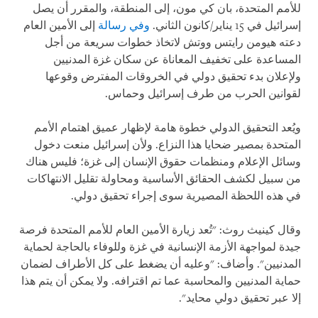
للأمم المتحدة، بان كي مون، إلى المنطقة، والمقرر أن يصل
إسرائيل في 15 يناير/كانون الثاني.
وفي رسالة
إلى الأمين العام
دعته هيومن رايتس ووتش لاتخاذ خطوات سريعة من أجل
المساعدة على تخفيف المعاناة عن سكان غزة المدنيين
ولإعلان بدء تحقيق دولي في الخروقات المفترض وقوعها
لقوانين الحرب من طرف إسرائيل وحماس.
ويُعد التحقيق الدولي خطوة هامة لإظهار عميق اهتمام الأمم
المتحدة بمصير ضحايا هذا النزاع. ولأن إسرائيل منعت دخول
وسائل الإعلام ومنظمات حقوق الإنسان إلى غزة؛ فليس هناك
من سبيل لكشف الحقائق الأساسية ومحاولة تقليل الانتهاكات
في هذه اللحظة المصيرية سوى إجراء تحقيق دولي.
وقال كينيث روث: "تُعد زيارة الأمين العام للأمم المتحدة فرصة
جيدة لمواجهة الأزمة الإنسانية في غزة وللوفاء بالحاجة لحماية
المدنيين". وأضاف: "وعليه أن يضغط على كل الأطراف لضمان
حماية المدنيين والمحاسبة عما تم اقترافه. ولا يمكن أن يتم هذا
إلا عبر تحقيق دولي محايد".