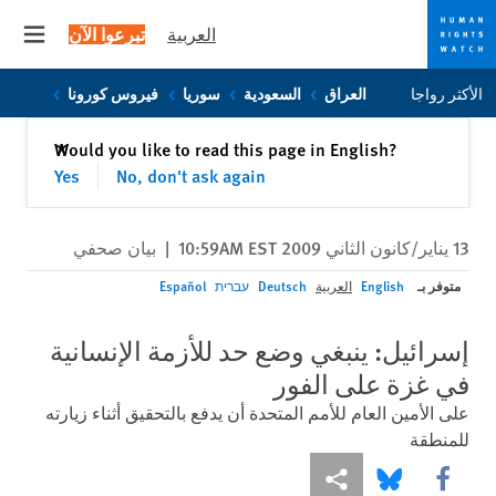
العربية
تبرعوا الآن
 menu
Skip
Skip
الأكثر رواجا
العراق
السعودية
سوريا
فيروس كورونا
to
to
cookie
main
إغلاق
Would you like to read this page in English?
✕
content
privacy
Yes
No, don't ask again
notice
13 يناير/كانون الثاني 2009 10:59AM EST
|
بيان صحفي
متوفر بـ
English
العربية
Deutsch
עברית
Español
إسرائيل: ينبغي وضع حد للأزمة الإنسانية
في غزة على الفور
على الأمين العام للأمم المتحدة أن يدفع بالتحقيق أثناء زيارته
للمنطقة
Share this via Facebook
Share this via مشاركة
Share this via Bluesky