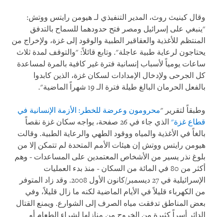
وقال كينيث روث، المدير التنفيذي لـ هيومن رايتس ووتش:
"ينبغي على إسرائيل ومصر فتح حدودهما للسماح بالتدفق
المنتظم للأغذية والعقاقير الطبية والوقود إلى غزة، ولإخراج من
يحتاجون لرعاية طبية عاجلة". وتابع قائلاً: "والتوقف لمدة ثلاث
ساعات يومياً لأسباب إنسانية فترة غير كافية بالمرة لمساعدة
كل الجرحى ولإدخال الإمدادات لسكان غزة، الذين كابدوا
بالفعل الحرمان البالغ طيلة فترة الـ 19 شهراً الماضية".
وطبقاً لتقرير "
محرومون وعرضة للخطر: الأزمة الإنسانية في
قطاع غزة"
الذي جاء في 26 صفحة، يواجه سكان غزة نقصاً
بالغاً في الأغذية والمياه ووقود الطهي والرعاية الطبية. وقالت
هيومن رايتس ووتش إن هيئات الأمم المتحدة لم تتمكن إلا من
بلوغ نذر يسير من الأشخاص المعتمدين على المساعدات - وهم
أكثر من 80 في المائة من السكان - منذ بدء العمليات
الإسرائيلية في 27 ديسمبر/كانون الأول 2008. وقد زاد المتوفر
من الكهرباء قليلاً في الأيام الماضية لكنه ما زال قليلاً، وفي
بعض المناطق تدفقت مياه الصرف إلى الشوارع. ويمنع القتال
الدائر أسراً كثيرة من الخروج من منازلها لشراء الطعام أو