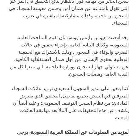
سجن الحائر من مهامه فوراً بانتظار نتائج التحقيق في المزاعم
التي تقول بامتناعه عن ضمان أمن وحسن معيشة السجناء في
السجن من ناحية، وكذلك مشاركته المباشرة في ضرب
السجناء.
وقد أوصت هيومن رايتس ووتش بأن تقوم المباحث العامة
السعودية، وكذلك النيابة العامة، بإجراء تحقيق في حالات
الضرب والوفاة في السجون، وذلك بالاشتراك مع الجمعية
الوطنية لحقوق الإنسان، من أجل ضمان الاستقلالية الكافية،
عن مسئولي جهاز السجون ووزارة الداخلية التي تتبعها كل من
النيابة العامة ومصلحة السجون.
كما يتعين على مدير السجون السعودي تزويد عائلات السجناء
المتوفين في السجن بجميع تفاصيل التحقيق الذي تفترض
المادة 23 من نظام السجن التوقيف السعودي؛ وعليه أيضاً أن
يكشف عن هذه التحقيقات على الملأ بعد موافقة العائلات
المعنية.
لمزيد من المعلومات عن المملكة العربية السعودية، يرجى