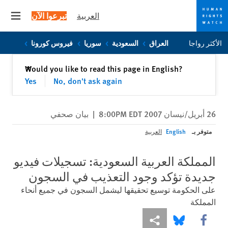
العربية
تبرعوا الآن
 menu
Skip
Skip
الأكثر رواجا
العراق
السعودية
سوريا
فيروس كورونا
to
to
cookie
main
إغلاق
Would you like to read this page in English?
✕
content
privacy
Yes
No, don't ask again
notice
26 أبريل/نيسان 2007 8:00PM EDT
|
بيان صحفي
متوفر بـ
English
العربية
المملكة العربية السعودية: تسجيلات فيديو
جديدة تؤكد وجود التعذيب في السجون
على الحكومة توسيع تحقيقها ليشمل السجون في جميع أنحاء
المملكة
Share this via Facebook
Share this via مشاركة
Share this via Bluesky