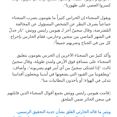
كسروا العصي على ظهورنا".
ويقول السجناء إن الحراس كثيراً ما يقومون بضرب السجناء
جماعياً بصرف النظر عن الشخص المسؤول عن المخالفة
المُفترضة، وقال سجينٌ آخر لـ هيومن رايتس ووتش: "ثار جدلٌ
في الشهر الماضي بين سجين وحارس، فقام الحارس بإخراج
كل من في الجناح وضربهم جميعاً".
وأكد كثيرٌ من السجناء الآخرين إن الحرس يقومون بتعليق
السجناء على مسافةٍ فوق الأرض ولمددٍ طويلة، وقال سجينٌ
ثالث: "إذا اشتكى سجينٌ من أي أمر فهم يضربونه"، وأضاف:
"ويعلقوننا من القيود التي يضعونها في أيدينا ويجعلون أقدامنا
تتدلى في الهواء؛ أو يأخذون البطانيات منا".
(قامت هيومن رايتس ووتش بجمع أقوال السجناء الذين قابلتهم
في سجن الحائر ضمن الملحق
ويثير ما قاله الحارثي القلق بشأن جدية التحقيق الرسمي،