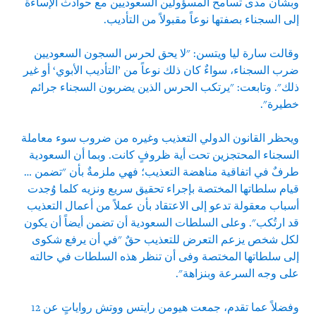
وبشأن مدى تسامح المسؤولين السعوديين مع حوادث الإساءة
إلى السجناء بصفتها نوعاً مقبولاً من التأديب.
وقالت سارة ليا ويتسن: "لا يحق لحرس السجون السعوديين
ضرب السجناء، سواءٌ كان ذلك نوعاً من ’التأديب الأبوي‘ أو غير
ذلك". وتابعت: "يرتكب الحرس الذين يضربون السجناء جرائم
خطيرة".
ويحظر القانون الدولي التعذيب وغيره من ضروب سوء معاملة
السجناء المحتجزين تحت أية ظروفٍ كانت. وبما أن السعودية
طرفٌ في اتفاقية مناهضة التعذيب؛ فهي ملزمةٌ بأن "تضمن …
قيام سلطاتها المختصة بإجراء تحقيق سريع ونزيه كلما وُجدت
أسباب معقولة تدعو إلى الاعتقاد بأن عملاً من أعمال التعذيب
قد ارتُكب". وعلى السلطات السعودية أن تضمن أيضاً أن يكون
لكل شخص يزعم التعرض للتعذيب حقٌ "في أن يرفع شكوى
إلى سلطاتها المختصة وفى أن تنظر هذه السلطات في حالته
على وجه السرعة وبنزاهة".
وفضلاً عما تقدم، جمعت هيومن رايتس ووتش رواياتٍ عن 12