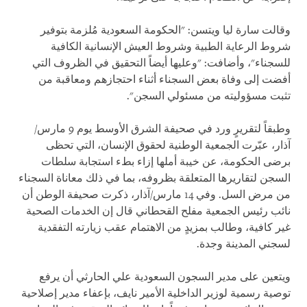
وقالت سارة ليا ويتسن: "الحكومة السعودية مُلزمة بتوفير
شروط الرعاية الطبية وشروط العيش الإنسانية الكافية
للسجناء"، وأضافت: "وعليها أيضاً التحقيق في الظروف التي
أفضت إلى وفاة بعض السجناء أثناء احتجازهم ومعاقبة من
تثبت مسؤوليته من مسئولي السجن".
وطبقاً لتقريرٍ ورد في صحيفة الشرق الأوسط يوم 9 مارس/
آذار، عبّرت الجمعية الوطنية لحقوق الإنسان، التي تحظى
برضى الحكومة، عن خيبة أملها إزاء بطء استجابة سلطات
السجن لتقاريرها المتعلقة بظروفه، بما في ذلك معاناة السجناء
من مرض السل. وفي 14 مارس/آذار، ذكرت صحيفة الوطن أن
نائب رئيس الجمعية مفلح القحطاني قال إن الخدمات الصحية
غير كافية، وطالب بمزيدٍ من الاهتمام عقب زيارته التفقدية
لسجني المدينة وجدة.
ويتعين على مدير السجون السعودية علي الحارثي أن يرفع
توصية رسمية لوزير الداخلية الأمير نايف، بإعفاء مدير إصلاحية