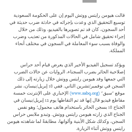
قالت هيومن رايتس ووتش اليوم إن على الحكومة السعودية
توسيع التحقيق الذي وعدت بإجرائه في حادثة ضرب حديثة في
أحد السجون، كان قد تم تصويرها بالفيديو، وذلك من خلال
إجراء تحقيق شامل في الحالات المذكورة من تعذيب وضرب
والوفاة بسبب سوء المعاملة في السجون في مختلف أنحاء
المملكة.
ويؤكد تسجيل الفيديو الأخير الذي يعرض قيام أحد حراس
إصلاحية الحائر بضرب السجناء، الروايات عن حالات الضرب
التي جمعها وفد هيومن رايتس ووتش خلال زيارته إلى ذلك
السجن في نوفمبر/تشرين الثاني. ففي 18 إبريل/نيسان، نشر
موقع "سبق"
(www.sabq.org)
الإخباري على الإنترنت خمسة
مقاطع فيديو قال إنها قد تم التقاطها يوم 12 إبريل/نيسان في
الجناح 18 بسجن الحائر باستخدام هاتف محمول؛ وهو نفس
الجناح الذي زارته هيومن رايتس ووتش. وتبدو ملابس حراس
السجن، وكذلك شكل الأبنية وألوانها، مطابقةً لما شاهدته هيومن
رايتس ووتش أثناء الزيارة.