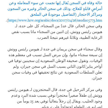
حالة وفاة في السجن يُقال إنها نجمت عن سوء المعاملة وعن
أمراضٍ قابلةٍ للعلاج، وذلك في سجن الحائر وغيره من السجون
ومراكز الاحتجاز (التفاصيل موجودةٌ في الملحق
).
https://www.hrw.org/arabic/docs/2007/04/26/saudia15773.htm
وفي سجن الحائر، قال عددٌ من السجناء، كل على حدة، لـ
هيومن رايتس ووتش، إن اثنين من السجناء ماتا بسبب نقص
الرعاية الطبية، وثلاثةٌ غيرهم نتيجةً الضرب.
وقال سجناء في سجن بريمان في جدة لـ هيومن رايتس ووتش
إن سبعة سجناء ماتوا، وإن مرض السل تسبب في معظم هذه
الوفيات. وتقول صحيفة الوطن السعودية إن سجينين توفيا في
أواخر يناير/كانون الثاني بسبب السل في سجن جيزان، ولم
تعلن السلطات السعودية عن نتائج تحقيقها في وفيات سجن
جيزان.
وفي مركز الترحيل في جدة، قال المحتجزون لـ هيومن رايتس
ووتش إن طفلاً صغيراً محتجزاً توفي بسبب شدة البرد وعدم
وجود الحليب. ويقال إن رجلاً بنغالياً توفي بعد 25 يوماً من
إضرابه عن الطعام احتجاجاً على ترحيله.