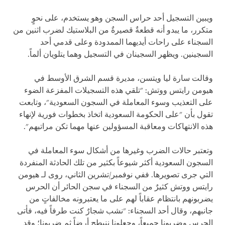
ويبين التسجيل أحد حراس السجن وهو يستخدم، على نحوٍ
متكرر، ما يبدو أنه قطعةٌ قصيرةٌ من البلاستيك لضرب اثنين من
السجناء على راحات أيديهما الممدودة وعلى قدمي أحد
السجينين. ويظهر السجينان في التسجيل وهما يتلويان ألماً.
وقالت سارة ليا ويتسن، مديرة قسم الشرق الأوسط في
هيومن رايتس ووتش: "تلقي هذه التسجيلات المفزعة الضوء
على التعذيب وسوء المعاملة في السجون السعودية"، وتابعت
تقول بأن "على الحكومة السعودية اتخاذ بخطوات فورية لإنهاء
هذه الانتهاكات ومعاقبة المسؤولين عنها مهما تكن مراتبهم".
وتعتبر حالات الضرب وغيرها من أشكال سوء المعاملة في
السجون السعودية أكثر شيوعاً بكثير من تلك الحادثة المنفردة
التي جرى تصويرها. ففي نوفمبر/تشرين الثاني، روى لـ هيومن
رايتس ووتش كثيرٌ من السجناء في سجن الحائر أن الحرس
يضربونهم بانتظام عقاباً لهم على ما يعتبرونه مخالفاتٍ من
جانبهم، وقال أحد السجناء: "نشب شجارٌ كنت طرفاً فيه، فأتى
الحرس وضربونا جميعاً، وجعلونا ننبطح أرضاً ثم ضربونا؛ وقد