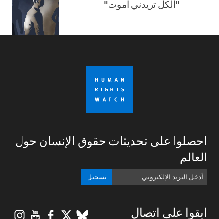
"الكل تريدني أموت"
احصلوا على تحديثات حقوق الإنسان حول
العالم
تسجيل
gram
ouTube
Facebook
BlueSky
X
ابقوا على اتصال