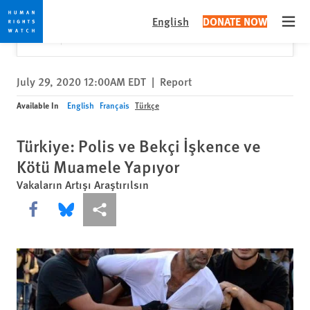
Skip
Skip
Close
Would you like to read this page in English?
✕
English
DONATE NOW
to
to
Open
Yes
No, don't ask again
cookie
main
privacy
content
notice
July 29, 2020 12:00AM EDT
|
Report
Available In
English
Français
Türkçe
Türkiye: Polis ve Bekçi İşkence ve
Kötü Muamele Yapıyor
Vakaların Artışı Araştırılsın
Share this via Facebook
Share this via Bluesky
More sharing options