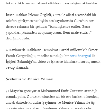
tokat attıklarını ve hakaret ettiklerini söylediğini aktardılar.
İnsan Hakları İzleme Örgütü, Cura ile ailesi arasındaki bir
telefon görüşmesine ilişkin ses kayıtlarında Cura'nın son
derece rahatsız bir şekilde: “bana işkence ettiler. Bana
yaptıkları yüzünden uyuyamıyorum. Beni mahvettiler.”
dediğini duydu.
2 Haziran'da Halkların Demokrat Partisi milletvekili Ömer
Faruk Gergerlioğlu, meclise sunduğu bir
soru önergesi
ile
İçişleri Bakanlığı'na video ve işkence iddialarını sordu, ancak
cevap alamadı.
Şeyhmus ve Menice Yılmaz
31 Mayıs'ta gece yarısı Muhammed Emir Cura'nın arandığı
esnada polis, Cura'nın ninesine ait bir eve baskın düzenledi,
ancak dairede kiracılar Şeyhmus ve Menice Yılmaz ile üç
çocuğu oturmaktalardı. Şeyhmus Yılmaz, maskeli polis