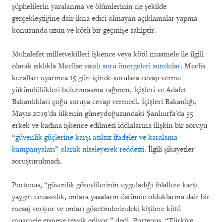
şüphelilerin yaralanma ve ölümlerinin ne şekilde
gerçekleştiğine dair ikna edici olmayan açıklamalar yapma
konusunda uzun ve kötü bir geçmişe sahiptir.
Muhalefet milletvekilleri işkence veya kötü muamele ile ilgili
olarak sıklıkla Meclise
yazılı soru önergeleri sundular
. Meclis
kuralları uyarınca 15 gün içinde sorulara cevap verme
yükümlülükleri bulunmasına rağmen, İçişleri ve Adalet
Bakanlıkları çoğu soruya cevap vermedi. İçişleri Bakanlığı,
Mayıs 2019'da ülkenin güneydoğusundaki Şanlıurfa'da 55
erkek ve kadına işkence edilmesi iddialarına ilişkin bir soruyu
“güvenlik güçlerine karşı asılsız ifadeler ve karalama
kampanyaları” olarak niteleyerek reddetti.
İlgili şikayetler
soruşturulmadı.
Porteous, “güvenlik görevlilerinin uyguladığı ihlallere karşı
yaygın cezasızlık, onlara yasaların üstünde olduklarına dair bir
mesaj veriyor ve onları gözetimlerindeki kişilere kötü
muamele etmeye teşvik ediyor,” dedi. Porteous, “Türkiye