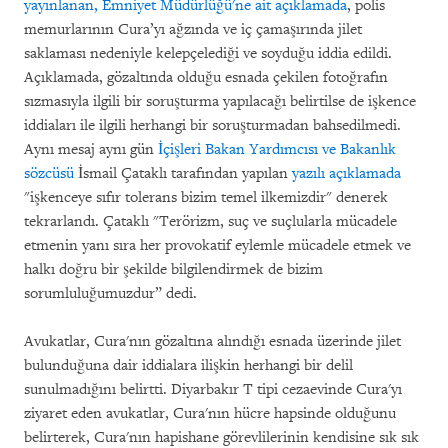
yayınlanan, Emniyet Müdürlüğü'ne ait açıklamada
, polis
memurlarının Cura’yı ağzında ve iç çamaşırında jilet
saklaması nedeniyle kelepçelediği ve soyduğu iddia edildi.
Açıklamada, gözaltında olduğu esnada çekilen fotoğrafın
sızmasıyla ilgili bir soruşturma yapılacağı belirtilse de işkence
iddiaları ile ilgili herhangi bir soruşturmadan bahsedilmedi.
Aynı mesaj aynı gün
İçişleri Bakan Yardımcısı ve Bakanlık
sözcüsü
İsmail Çataklı tarafından yapılan
yazılı
açıklamada
"işkenceye sıfır tolerans bizim temel ilkemizdir" denerek
tekrarlandı. Çataklı "Terörizm, suç ve suçlularla mücadele
etmenin yanı sıra her provokatif eylemle mücadele etmek ve
halkı doğru bir şekilde bilgilendirmek de bizim
sorumluluğumuzdur” dedi.
Avukatlar, Cura'nın gözaltına alındığı esnada üzerinde jilet
bulunduğuna dair iddialara ilişkin herhangi bir delil
sunulmadığını belirtti. Diyarbakır T tipi cezaevinde Cura'yı
ziyaret eden avukatlar, Cura'nın hücre hapsinde olduğunu
belirterek, Cura'nın hapishane görevlilerinin kendisine sık sık