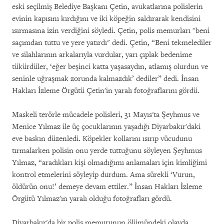
eski seçilmiş Belediye Başkanı Çetin, avukatlarına polislerin
evinin kapısını kırdığını ve iki köpeğin saldırarak kendisini
ısırmasına izin verdiğini söyledi. Çetin, polis memurları "beni
saçımdan tuttu ve yere yatırdı" dedi. Çetin, “Beni tekmelediler
ve silahlarının arkalarıyla vurdular, yarı çıplak bedenime
tükürdüler, ‘eğer beşinci katta yaşasaydın, atlamış olurdun ve
seninle uğraşmak zorunda kalmazdık’ dediler” dedi. İnsan
Hakları İzleme Örgütü Çetin'in yaralı fotoğraflarını gördü.
Maskeli terörle mücadele polisleri, 31 Mayıs'ta Şeyhmus ve
Menice Yılmaz ile üç çocuklarının yaşadığı Diyarbakır'daki
eve baskın düzenledi. Köpekler kollarını ısırıp vücudunu
tırmalarken polisin onu yerde tuttuğunu söyleyen Şeyhmus
Yılmaz, “aradıkları kişi olmadığımı anlamaları için kimliğimi
kontrol etmelerini söyleyip durdum. Ama sürekli ‘Vurun,
öldürün onu!’ demeye devam ettiler.” İnsan Hakları İzleme
Örgütü Yılmaz'ın yaralı olduğu fotoğrafları gördü.
Diyarbakır'da bir polis memurunun ölümündeki olayda