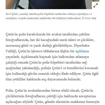
Click to
Sevil Çetin, yaşadığı dairede polis köpekleri tarafından saldırıya uğradığını ve
ısırıldığını ve polis memurları tarafından dövüldüğünü iddia ediyor.
© 2020 özel
Çetin'in polis karakolunda bir avukat tarafından çekilen
fotoğraflarında, her iki bacağındaki ısırık izleri ve çürükler,
morarmış gözü ve yarık dudağı görülebiliyor. Diyarbakır
Valiliği, Çetin'in işkence iddialarına ilişkin bir
açıklama
yayınladı. Açıklamada kaçmak için balkondan atlamaya
çalıştığı esnada Çetin'in polis köpekleri tarafından sağ
ayağından yakalandığı, polisin Çetin'i ve kendilerini korumak
için kullandığı gücün orantılı olduğu ifade ediliyor. Çetin ilgili
tüm yetkililer hakkında suç duyurusunda bulundu.
Polis, Çetin'in avukatlarından birine sözlü olarak, Çetin'in
çürüklerinin fotoğraflarını çektiği için hakkında soruşturma
açılacağını söyledi. Çetin, gözaltı süresinin mahkeme kararıyla