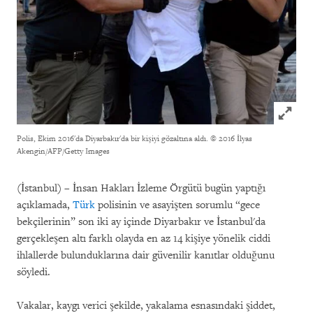
Click to
Polis, Ekim 2016'da Diyarbakır'da bir kişiyi gözaltına aldı.
© 2016 İlyas
Akengin/AFP/Getty Images
(İstanbul) – İnsan Hakları İzleme Örgütü bugün yaptığı
açıklamada,
Türk
polisinin ve asayişten sorumlu “gece
bekçilerinin” son iki ay içinde Diyarbakır ve İstanbul'da
gerçekleşen altı farklı olayda en az 14 kişiye yönelik ciddi
ihlallerde bulunduklarına dair güvenilir kanıtlar olduğunu
söyledi.
Vakalar, kaygı verici şekilde, yakalama esnasındaki şiddet,