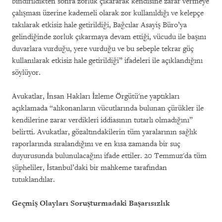
bindirildikten sonra zorluk çıkararak kendisine zarar vermeye
çalışması üzerine kademeli olarak zor kullanıldığı ve kelepçe
takılarak etkisiz hale getirildiği, Bağcılar Asayiş Büro’ya
gelindiğinde zorluk çıkarmaya devam ettiği, vücudu ile başını
duvarlara vurduğu, yere vurduğu ve bu sebeple tekrar güç
kullanılarak etkisiz hale getirildiği” ifadeleri ile açıklandığını
söylüyor.
Avukatlar, İnsan Hakları İzleme Örgütü'ne yaptıkları
açıklamada “alıkonanların vücutlarında bulunan çürükler ile
kendilerine zarar verdikleri iddiasının tutarlı olmadığını”
belirtti. Avukatlar, gözaltındakilerin tüm yaralarının sağlık
raporlarında sıralandığını ve en kısa zamanda bir suç
duyurusunda bulunulacağını ifade ettiler. 20 Temmuz'da tüm
şüpheliler, İstanbul’daki bir mahkeme tarafından
tutuklandılar.
Geçmiş Olayları Soruşturmadaki Başarısızlık