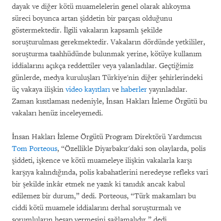
dayak ve diğer kötü muamelelerin genel olarak alıkoyma
süreci boyunca artan şiddetin bir parçası olduğunu
göstermektedir. İlgili vakaların kapsamlı şekilde
soruşturulması gerekmektedir. Vakaların dördünde yetkililer,
soruşturma taahhüdünde bulunmak yerine, kötüye kullanım
iddialarını açıkça reddettiler veya yalanladılar. Geçtiğimiz
günlerde, medya kuruluşları Türkiye'nin diğer şehirlerindeki
üç vakaya ilişkin
video kayıtları
ve
haberler
yayınladılar.
Zaman kısıtlaması nedeniyle, İnsan Hakları İzleme Örgütü bu
vakaları henüz inceleyemedi.
İnsan Hakları İzleme Örgütü Program Direktörü Yardımcısı
Tom Porteous
, “Özellikle Diyarbakır'daki son olaylarda, polis
şiddeti, işkence ve kötü muameleye ilişkin vakalarla karşı
karşıya kalındığında, polis kabahatlerini neredeyse refleks vari
bir şekilde inkâr etmek ne yazık ki tanıdık ancak kabul
edilemez bir durum,” dedi. Porteous, “Türk makamları bu
ciddi kötü muamele iddialarını derhal soruşturmalı ve
sorumluların hesap vermesini sağlamalıdır.” dedi.