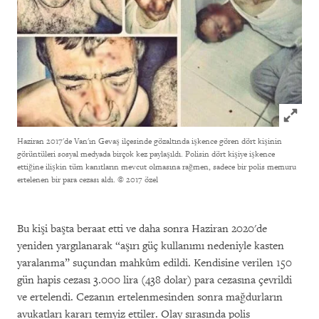
Click to
Haziran 2017'de Van'ın Gevaş ilçesinde gözaltında işkence gören dört kişinin
görüntüleri sosyal medyada birçok kez paylaşıldı. Polisin dört kişiye işkence
ettiğine ilişkin tüm kanıtların mevcut olmasına rağmen, sadece bir polis memuru
ertelenen bir para cezası aldı.
© 2017 özel
Bu kişi başta beraat etti ve daha sonra Haziran 2020'de
yeniden yargılanarak “aşırı güç kullanımı nedeniyle kasten
yaralanma” suçundan mahkûm edildi. Kendisine verilen 150
gün hapis cezası 3.000 lira (438 dolar) para cezasına çevrildi
ve ertelendi. Cezanın ertelenmesinden sonra mağdurların
avukatları kararı temyiz ettiler. Olay sırasında polis