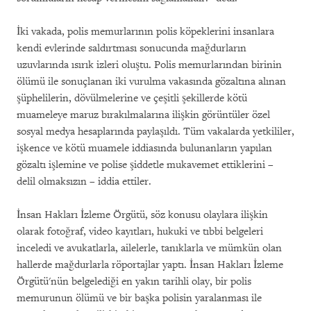
İki vakada, polis memurlarının polis köpeklerini insanlara
kendi evlerinde saldırtması sonucunda mağdurların
uzuvlarında ısırık izleri oluştu. Polis memurlarından birinin
ölümü ile sonuçlanan iki vurulma vakasında gözaltına alınan
şüphelilerin, dövülmelerine ve çeşitli şekillerde kötü
muameleye maruz bırakılmalarına ilişkin görüntüler özel
sosyal medya hesaplarında paylaşıldı. Tüm vakalarda yetkililer,
işkence ve kötü muamele iddiasında bulunanların yapılan
gözaltı işlemine ve polise şiddetle mukavemet ettiklerini –
delil olmaksızın – iddia ettiler.
İnsan Hakları İzleme Örgütü, söz konusu olaylara ilişkin
olarak fotoğraf, video kayıtları, hukuki ve tıbbi belgeleri
inceledi ve avukatlarla, ailelerle, tanıklarla ve mümkün olan
hallerde mağdurlarla röportajlar yaptı. İnsan Hakları İzleme
Örgütü'nün belgelediği en yakın tarihli olay, bir polis
memurunun ölümü ve bir başka polisin yaralanması ile