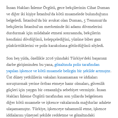
İnsan Hakları İzleme Örgütü, gece bekçilerinin Cihat Duman
ve diğer iki kişiye İstanbul'da kötü muamelede bulunduğunu
belgeledi. İstanbul'da bir avukat olan Duman, 5 Temmuz'da
bekçilerin İstanbul'un merkezinde iki adamı dövmelerini
durdurmak için müdahale etmesi sonrasında, bekçilerin
kendisini dövdüğünü, kelepçelediğini, yüzüne biber gazı
püskürttüklerini ve polis karakoluna götürdüğünü söyledi.
Son beş yılda, özellikle 2016 yılındaki Türkiye'deki başarısız
darbe girişiminden bu yana,
gözaltında polis tarafından
yapılan işkence ve kötü muamele belirgin bir şekilde artmıştır
.
Üst düzey yetkililerin vakaları kınamaması ve iddiaları
soruşturmak yerine örtbas etmeye hazır olmaları, güvenlik
güçleri için yaygın bir cezasızlığa sebebiyet vermiştir. İnsan
Hakları İzleme Örgütü tarafından son yıllarda belgelenen
diğer kötü muamele ve işkence vakalarında mağdurlar adalete
ulaşamamıştır. Türkiye, işkenceye tahammül etme, işkence
iddialarını yüzeysel şekilde reddetme ve gözaltındaki