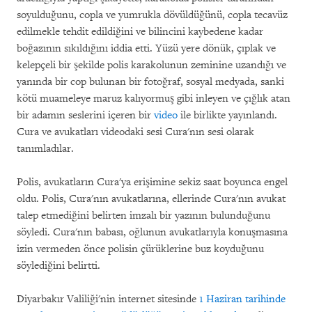
soyulduğunu, copla ve yumrukla dövüldüğünü, copla tecavüz
edilmekle tehdit edildiğini ve bilincini kaybedene kadar
boğazının sıkıldığını iddia etti. Yüzü yere dönük, çıplak ve
kelepçeli bir şekilde polis karakolunun zeminine uzandığı ve
yanında bir cop bulunan bir fotoğraf, sosyal medyada, sanki
kötü muameleye maruz kalıyormuş gibi inleyen ve çığlık atan
bir adamın seslerini içeren bir
video
ile birlikte yayınlandı.
Cura ve avukatları videodaki sesi Cura'nın sesi olarak
tanımladılar.
Polis, avukatların Cura'ya erişimine sekiz saat boyunca engel
oldu. Polis, Cura'nın avukatlarına, ellerinde Cura'nın avukat
talep etmediğini belirten imzalı bir yazının bulunduğunu
söyledi. Cura'nın babası, oğlunun avukatlarıyla konuşmasına
izin vermeden önce polisin çürüklerine buz koyduğunu
söylediğini belirtti.
Diyarbakır Valiliği'nin internet sitesinde
1 Haziran tarihinde