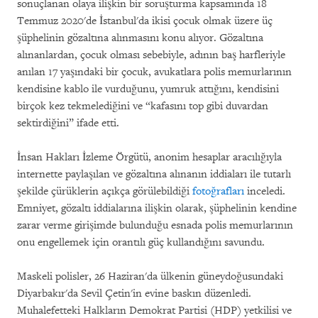
sonuçlanan olaya ilişkin bir soruşturma kapsamında 18
Temmuz 2020'de İstanbul'da ikisi çocuk olmak üzere üç
şüphelinin gözaltına alınmasını konu alıyor. Gözaltına
alınanlardan, çocuk olması sebebiyle, adının baş harfleriyle
anılan 17 yaşındaki bir çocuk, avukatlara polis memurlarının
kendisine kablo ile vurduğunu, yumruk attığını, kendisini
birçok kez tekmelediğini ve “kafasını top gibi duvardan
sektirdiğini” ifade etti.
İnsan Hakları İzleme Örgütü, anonim hesaplar aracılığıyla
internette paylaşılan ve gözaltına alınanın iddiaları ile tutarlı
şekilde çürüklerin açıkça görülebildiği
fotoğrafları
inceledi.
Emniyet, gözaltı iddialarına ilişkin olarak, şüphelinin kendine
zarar verme girişimde bulunduğu esnada polis memurlarının
onu engellemek için orantılı güç kullandığını savundu.
Maskeli polisler, 26 Haziran'da ülkenin güneydoğusundaki
Diyarbakır'da Sevil Çetin'in evine baskın düzenledi.
Muhalefetteki Halkların Demokrat Partisi (HDP) yetkilisi ve