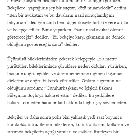
etmeye çalışırken bekçiler tarafından fırlatıldığını gördüm.
Bekçilere “yaptığınız şey bir suçtur, kötü muameledir” dedim.
“Ben bir avukatım ve bu davaların nasıl sonuçlandığını
biliyorum” dediğim anda beni diğer ikisiyle birlikte yere attılar
ve kelepçelediler. Bunu yaparken, “sana nasıl avukat olunur
göstereceğiz” dediler. “Bir bekçiye karşı çıkmanın ne demek
olduğunu göstereceğiz sana” dediler.
Üçümüzü bileklerimizden çekerek kelepçeyle 400 metre
yürüttüler, bileklerimizde çürüklere neden oldular. Yürürken,
bizi öne doğru eğdiler ve direnmememize rağmen başımızı
dizlerimize doğru bükerek yürüttüler. Onlara suçumun ne
olduğunu sordum: “Cumhurbaşkanı ve İçişleri Bakanı
Süleyman Soylu'ya hakaret ettin” dediler. Bu yetkililere
hakaret etmedim hatta onlar hakkında hiçbir şey söylemedim.
Bekçiler ve daha sonra polis bizi yaklaşık yedi saat boyunca
karakolda tuttu. Benim bileklerim, koltuk altlarım, kollarım ve
sırtımda bekçilerin açtığı yaraları ve ezikleri listeleyen bir