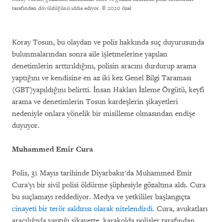
tarafından dövüldüğünü iddia ediyor.
© 2020 özel
Koray Tosun, bu olaydan ve polis hakkında suç duyurusunda
bulunmalarından sonra aile işletmelerine yapılan
denetimlerin arttırıldığını, polisin aracını durdurup arama
yaptığını ve kendisine en az iki kez Genel Bilgi Taraması
(GBT)yapıldığını belirtti. İnsan Hakları İzleme Örgütü, keyfi
arama ve denetimlerin Tosun kardeşlerin şikayetleri
nedeniyle onlara yönelik bir misilleme olmasından endişe
duyuyor.
Muhammed Emir Cura
Polis, 31 Mayıs tarihinde Diyarbakır'da Muhammed Emir
Cura'yı bir sivil polisi öldürme şüphesiyle gözaltına aldı. Cura
bu suçlamayı reddediyor. Medya ve yetkililer başlangıçta
cinayeti bir terör saldırısı olarak nitelendirdi.
Cura, avukatları
aracılığıyla yaptığı şikayette, karakolda polisler tarafından