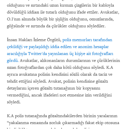
olduğunu ve sırtındaki uzun kırmızı çizgilerin bir kabloyla
dövüldüğü iddiası ile tutarlı olduğunu ifade ettiler. Avukatlar,
O.I'nın alnında büyük bir şişliğin olduğunu, omuzlarında,
göğsünde ve sırtında da çürükler olduğunu söylediler.
İnsan Hakları İzleme Örgütü,
polis memurları tarafından
çekildiği ve paylaşıldığı iddia edilen ve anonim hesaplar
aracılığıyla Twitter'da yayınlanan üç kişiye ait fotoğrafları
gördü.
Avukatlar, alıkonanların durumlarının ve çürüklerinin
sızan fotoğraflardan çok daha kötü olduğunu söyledi. K.A
ayrıca avukatına polisin kendisini sözlü olarak da taciz ve
tehdit ettiğini söyledi. Avukat, polisin kendisine gözaltı
detaylarını içeren gözaltı tutanağının bir kopyasını
vermediğini, ancak ifadeleri not etmesine izin verildiğini
söyledi.
K.A polis tutanağında gözaltındakilerden birinin yaralarının
“yakalanma esnasında zorluk çıkarmadığı fakat ekip otosuna