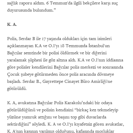
sağlık raporu aldım. 6 Temmuz'da ilgili bekçilere karşı suç
duyurusunda bulundum.”
K. A.
Polis, Serdar B ile 17 yaşında oldukları için tam isimleri
açıklanmayan K.A ve O.I'yı 18 Temmuzda İstanbul'un
Bağcılar semtinde bir polisi öldürmek ve bir diğerini
yaralamak şüphesi ile göz altına aldı. K.A ve O.I'nın iddiasına
göre polisler kendilerini Bağcılar polis merkezi ve sonrasında
Çocuk şubeye götürmeden önce polis aracında dövmeye
başladı. Serdar B., Gayrettepe Cinayet Büro Amirliği'ne
götürüldü.
K. A, avukatına Bağcılar Polis Karakolu’ndaki bir odaya
götürüldüğünü ve polisin kendisini “birkaç kez tekmeleyip
yüzüne yumruk attığını ve başını top gibi duvarlarda
sektirdiğini” söyledi. K. A ve O.I'yı kıyafetsiz gören avukatlar,
K. A'nın kaşının yarılmış olduğunu, kafasında morluklar