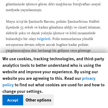
gözetiminde işkence gören dört mağdurun fotoğrafları sosyal
medyada yayınlanmıştı.
Mayıs 2019'da Şanlıurfa Barosu, polisin Şanlıurfa'nın Halfeti
ilçesinde 55 erkek ve kadını gözaltına aldığı ve cinsel istismar,
elektrik şoku ve dayak yoluyla işkence ve kötü muamelede
bulunduğu bir olayı
belgeledi
. Polis memurlarına yönelik
soruşturma devam ediyor ancak bugüne kadar polisin
yargılanacağına dair herhangi bir gelişme veya gösterge
mevcut değil.
Human Rights Watch cookie preferences
We use cookies, tracking technologies, and third-party
analytics tools to better understand who is using the
website and improve your experience. By using our
website you are agreeing to this. Read our
privacy
policy
to find out what cookies are used for and how to
change your settings.
Other options
Accept