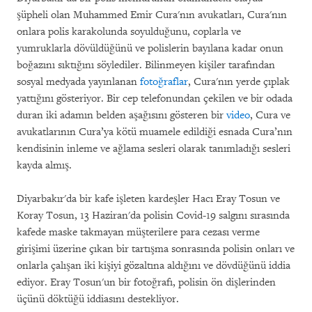
şüpheli olan Muhammed Emir Cura'nın avukatları, Cura'nın
onlara polis karakolunda soyulduğunu, coplarla ve
yumruklarla dövüldüğünü ve polislerin bayılana kadar onun
boğazını sıktığını söylediler. Bilinmeyen kişiler tarafından
sosyal medyada yayınlanan
fotoğraflar
, Cura'nın yerde çıplak
yattığını gösteriyor. Bir cep telefonundan çekilen ve bir odada
duran iki adamın belden aşağısını gösteren bir
video
, Cura ve
avukatlarının Cura’ya kötü muamele edildiği esnada Cura’nın
kendisinin inleme ve ağlama sesleri olarak tanımladığı sesleri
kayda almış.
Diyarbakır'da bir kafe işleten kardeşler Hacı Eray Tosun ve
Koray Tosun, 13 Haziran'da polisin Covid-19 salgını sırasında
kafede maske takmayan müşterilere para cezası verme
girişimi üzerine çıkan bir tartışma sonrasında polisin onları ve
onlarla çalışan iki kişiyi gözaltına aldığını ve dövdüğünü iddia
ediyor. Eray Tosun'un bir fotoğrafı, polisin ön dişlerinden
üçünü döktüğü iddiasını destekliyor.