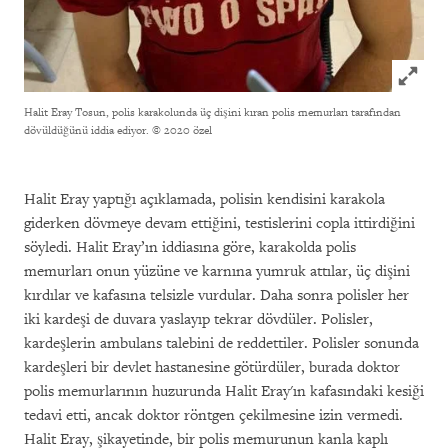
Click to
Halit Eray Tosun, polis karakolunda üç dişini kıran polis memurları tarafından
dövüldüğünü iddia ediyor.
© 2020 özel
Halit Eray yaptığı açıklamada, polisin kendisini karakola
giderken dövmeye devam ettiğini, testislerini copla ittirdiğini
söyledi. Halit Eray’ın iddiasına göre, karakolda polis
memurları onun yüzüne ve karnına yumruk attılar, üç dişini
kırdılar ve kafasına telsizle vurdular. Daha sonra polisler her
iki kardeşi de duvara yaslayıp tekrar dövdüler. Polisler,
kardeşlerin ambulans talebini de reddettiler. Polisler sonunda
kardeşleri bir devlet hastanesine götürdüler, burada doktor
polis memurlarının huzurunda Halit Eray'ın kafasındaki kesiği
tedavi etti, ancak doktor röntgen çekilmesine izin vermedi.
Halit Eray, şikayetinde, bir polis memurunun kanla kaplı