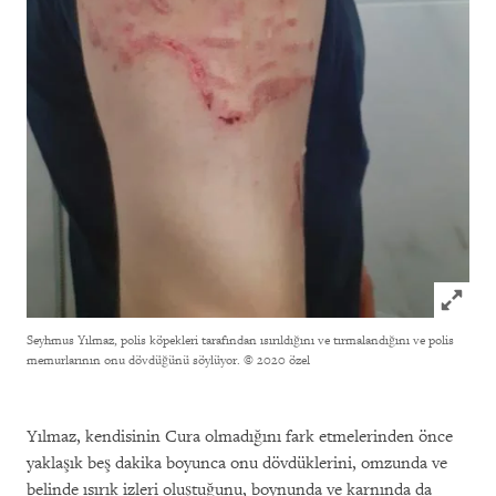
Click to
Seyhmus Yılmaz, polis köpekleri tarafından ısırıldığını ve tırmalandığını ve polis
memurlarının onu dövdüğünü söylüyor.
© 2020 özel
Yılmaz, kendisinin Cura olmadığını fark etmelerinden önce
yaklaşık beş dakika boyunca onu dövdüklerini, omzunda ve
belinde ısırık izleri oluştuğunu, boynunda ve karnında da