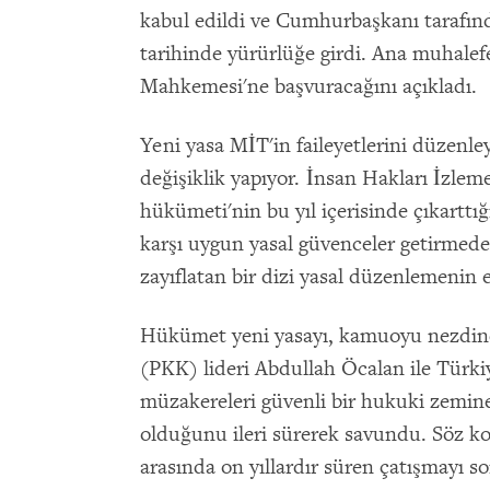
kabul edildi ve Cumhurbaşkanı tarafın
tarihinde yürürlüğe girdi. Ana muhalefe
Mahkemesi'ne başvuracağını açıkladı.
Yeni yasa MİT'in faileyetlerini düzenley
değişiklik yapıyor. İnsan Hakları İzlem
hükümeti'nin bu yıl içerisinde çıkarttığ
karşı uygun yasal güvenceler getirmede
zayıflatan bir dizi yasal düzenlemenin 
Hükümet yeni yasayı, kamuoyu nezdinde,
(PKK) lideri Abdullah Öcalan ile Türkiy
müzakereleri güvenli bir hukuki zemin
olduğunu ileri sürerek savundu. Söz k
arasında on yıllardır süren çatışmayı s