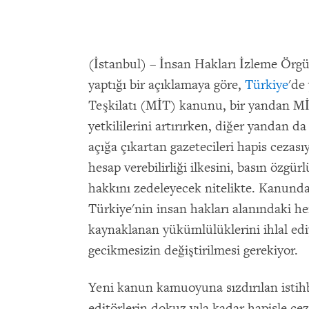
(İstanbul) – İnsan Hakları İzleme Örg
yaptığı bir açıklamaya göre,
Türkiye
'de
Teşkilatı (MİT) kanunu, bir yandan Mİ
yetkililerini artırırken, diğer yandan da 
açığa çıkartan gazetecileri hapis cezası
hesap verebilirliği ilkesini, basın özg
hakkını zedeleyecek nitelikte. Kanund
Türkiye'nin insan hakları alanındaki h
kaynaklanan yükümlülüklerini ihlal edi
gecikmesizin değiştirilmesi gerekiyor.
Yeni kanun kamuoyuna sızdırılan istihba
editörlerin dokuz yıla kadar hapisle ce