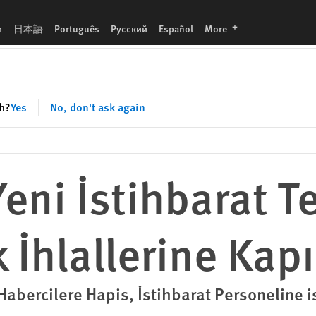
ı Açıyor
languages
h
日本語
Português
Русский
Español
More
sh?
Yes
No, don't ask again
eni İstihbarat Te
İhlallerine Kapı
n Habercilere Hapis, İstihbarat Personeline