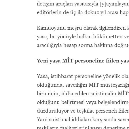
iletişim araçları vasıtasıyla [y]ayımlaya
editörlerin de üç ila dokuz yıl arası ha
Kamuoyunu meşru olarak ilgilendiren k
yasa, bu yönüyle halkın hükümetten v
aracılığıyla hesap sorma hakkına doğrud
Yeni yasa MİT personeline fiilen ya
Yasa, istihbarat personeline yönelik ol
olduğunda, savcılığın MİT müsteşarlığı
biriminin, iddia edilen suistimalin MİT'i
olduğunu belirtmesi veya belgelendirme
durduruluyor ve teşkilat personeli fii
Yani suistimal iddiaları karşısında sav
teşkilatın faaliyetlerini yargı denetime