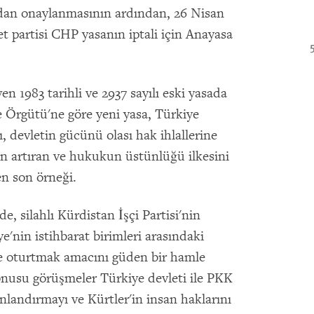
dan onaylanmasının ardından, 26 Nisan
t partisi CHP yasanın iptali için Anayasa
en 1983 tarihli ve 2937 sayılı eski yasada
e Örgütü'ne göre yeni yasa, Türkiye
ı, devletin gücünü olası hak ihlallerine
n artıran ve hukukun üstünlüğü ilkesini
en son örneği.
 silahlı Kürdistan İşçi Partisi'nin
e'nin istihbarat birimleri arasındaki
e oturtmak amacını güden bir hamle
onusu görüşmeler Türkiye devleti ile PKK
onlandırmayı ve Kürtler'in insan haklarını