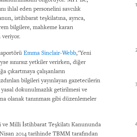
ını ihlal eden personelini savcılık
n, istihbarat teşkilatına, ayrıca,
hrem bilgilere, mahkeme kararı
a veriyor.
Raportörü
Emma Sinclair-Webb
,"Yeni
se sınırsız yetkiler verirken, diğer
ığa çıkartmaya çalışanların
zdırılan bilgileri yayınlayan gazetecilerin
e yasal dokunulmazlık getirilmesi ve
ına olanak tanınması gibi düzenlemeler
ri ve Milli İstihbarat Teşkilatı Kanununda
 Nisan 2014 tarihinde TBMM tarafından