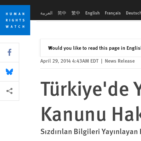
Skip
Skip
Türkiye'de Yeni İstihbarat Teşkilatı Kanunu Hak İhlallerine Kap
to
to
العربية
简中
繁中
English
Français
Deutsc
cookie
main
privacy
content
notice
Close
Would you like to read this page in Engli
✕
Share this via Facebook
April 29, 2014 4:43AM EDT
|
News Release
Share this via Bluesky
Türkiye'de Y
More sharing options
Kanunu Hak 
Sızdırılan Bilgileri Yayınlaya