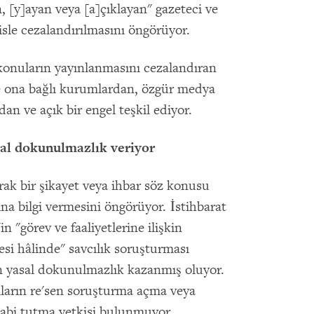
n, [y]ayan veya [a]çıklayan" gazeteci ve
pisle cezalandırılmasını öngörüyor.
onuların yayınlanmasını cezalandıran
e ona bağlı kurumlardan, özgür medya
an ve açık bir engel teşkil ediyor.
sal dokunulmazlık veriyor
arak bir şikayet veya ihbar söz konusu
na bilgi vermesini öngörüyor. İstihbarat
n "görev ve faaliyetlerine ilişkin
si hâlinde" savcılık soruşturması
len yasal dokunulmazlık kazanmış oluyor.
cıların re'sen soruşturma açma veya
 tabi tutma yetkisi bulunmuyor.