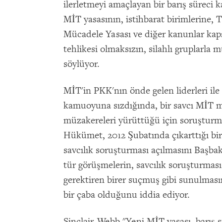
ilerletmeyi amaçlayan bir barış sürec
MİT yasasının, istihbarat birimlerine, 
Mücadele Yasası ve diğer kanunlar ka
tehlikesi olmaksızın, silahlı gruplarla 
söylüyor.
MİT'in PKK'nın önde gelen liderleri ile
kamuoyuna sızdığında, bir savcı MİT 
müzakereleri yürüttüğü için soruşturm
Hükümet, 2012 Şubatında çıkarttığı bi
savcılık soruşturması açılmasını Başba
tür görüşmelerin, savcılık soruşturmas
gerektiren birer suçmuş gibi sunulması
bir çaba olduğunu iddia ediyor.
Sinclair-Webb "Yeni MİT yasası, barış 