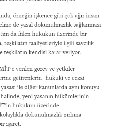
sında, örneğin işkence gibi çok ağır insan
oneline de yasal dokunulmazlık sağlanması
ilatını da fiilen hukukun üzerinde bir
teşkilatın faaliyetleriyle ilgili savcılık
 teşkilatın kendisi karar veriyor.
İT’e verilen görev ve yetkiler
erine getirenlerin "hukuki ve cezai
asası ile diğer kanunlarda aynı konuyu
halinde, yeni yasanın hükümlerinin
 MİT'in hukukun üzerinde
 kolaylıkla dokunulmazlık zırhına
r işaret.