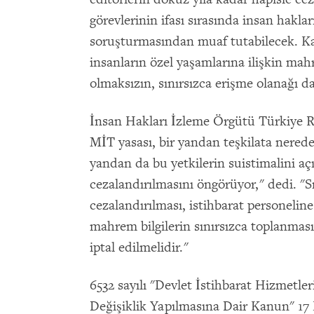
görevlerinin ifası sırasında insan haklar
soruşturmasından muaf tutabilecek. Kanu
insanların özel yaşamlarına ilişkin ma
olmaksızın, sınırsızca erişme olanağı d
İnsan Hakları İzleme Örgütü Türkiye 
MİT yasası, bir yandan teşkilata neredey
yandan da bu yetkilerin suistimalini aç
cezalandırılmasını öngörüyor," dedi. "Sı
cezalandırılması, istihbarat personelin
mahrem bilgilerin sınırsızca toplanmas
iptal edilmelidir."
6532 sayılı "Devlet İstihbarat Hizmetle
Değişiklik Yapılmasına Dair Kanun" 17