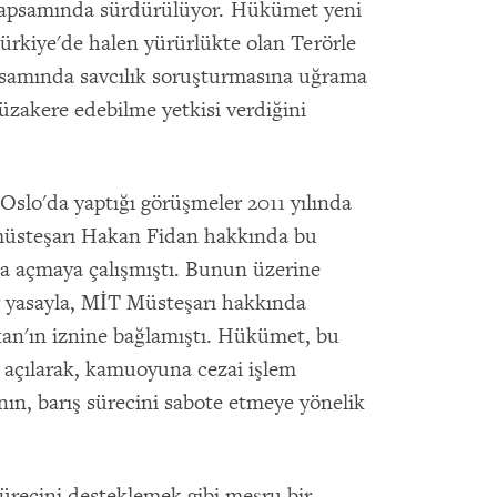
i kapsamında sürdürülüyor. Hükümet yeni
Türkiye'de halen yürürlükte olan Terörle
psamında savcılık soruşturmasına uğrama
müzakere edebilme yetkisi verdiğini
 Oslo'da yaptığı görüşmeler 2011 yılında
müsteşarı Hakan Fidan hakkında bu
a açmaya çalışmıştı. Bunun üzerine
r yasayla, MİT Müsteşarı hakkında
kan'ın iznine bağlamıştı. Hükümet, bu
ı açılarak, kamuoyuna cezai işlem
nın, barış sürecini sabote etmeye yönelik
sürecini desteklemek gibi meşru bir