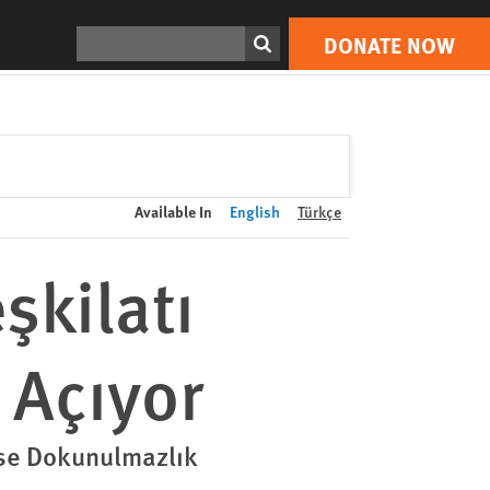
DONATE NOW
Print
Search
DONATE NOW
Available In
English
Türkçe
şkilatı
 Açıyor
 ise Dokunulmazlık