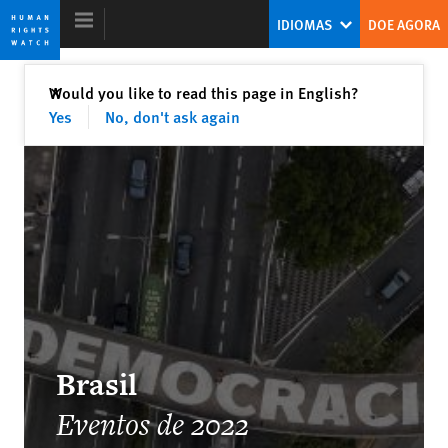
Skip
Skip
IDIOMAS
DOE AGORA
to
to
cookie
main
privacy
content
Fechar
Would you like to read this page in English?
✕
notice
Yes
No, don't ask again
Relatório Mundial 2023
Um Novo Modelo de Liderança Global
para os Direitos Humanos
Tirana Hassan
Diretora executiva
Brasil
Eventos de 2022