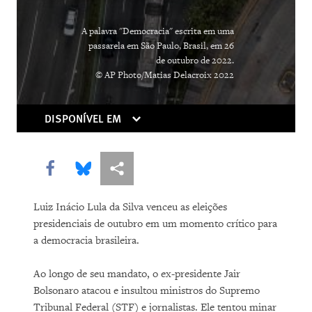
COMPRAR
A palavra "Democracia" escrita em uma
passarela em São Paulo, Brasil, em 26
de outubro de 2022.
© AP Photo/Matias Delacroix 2022
DISPONÍVEL EM
Share this via Facebook
Share this via Bluesky
Share this via Compartilhar
Luiz Inácio Lula da Silva venceu as eleições
presidenciais de outubro em um momento crítico para
a democracia brasileira.
Ao longo de seu mandato, o ex-presidente Jair
Bolsonaro atacou e insultou ministros do Supremo
Tribunal Federal (STF) e jornalistas. Ele tentou minar