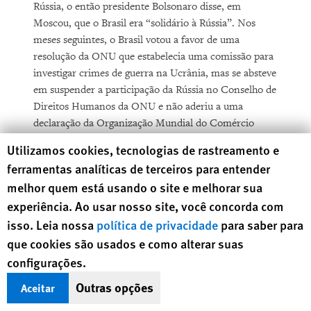
Rússia, o então presidente Bolsonaro disse, em
Moscou, que o Brasil era “solidário à Rússia”. Nos
meses seguintes, o Brasil votou a favor de uma
resolução da ONU que estabelecia uma comissão para
investigar crimes de guerra na Ucrânia, mas se absteve
em suspender a participação da Rússia no Conselho de
Direitos Humanos da ONU e não aderiu a uma
declaração da Organização Mundial do Comércio
sobre o impacto devastador da guerra na capacidade
Human Rights Watch cookie preferences
Utilizamos cookies, tecnologias de rastreamento e
de exportação e importação da Ucrânia.
ferramentas analíticas de terceiros para entender
melhor quem está usando o site e melhorar sua
Em outubro, o Brasil se absteve em uma resolução que
experiência. Ao usar nosso site, você concorda com
permitiria ao Conselho de Direitos Humanos discutir
isso. Leia nossa
política de privacidade
para saber para
crimes contra a humanidade na China. Votou a favor
da prorrogação do mandato de uma missão de
que cookies são usados e como alterar suas
investigação na Venezuela.
configurações.
Outras opções
Aceitar