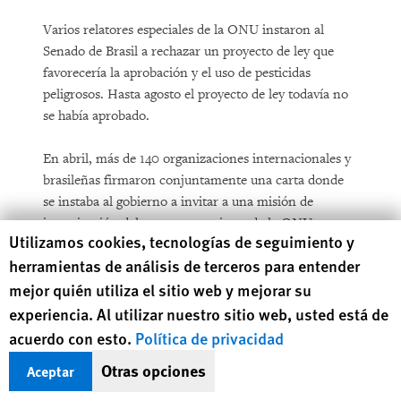
Varios relatores especiales de la ONU instaron al
Senado de Brasil a rechazar un proyecto de ley que
favorecería la aprobación y el uso de pesticidas
peligrosos. Hasta agosto el proyecto de ley todavía no
se había aprobado.
En abril, más de 140 organizaciones internacionales y
brasileñas firmaron conjuntamente una carta donde
se instaba al gobierno a invitar a una misión de
investigación del nuevo mecanismo de la ONU para
Human Rights Watch cookie preferences
Utilizamos cookies, tecnologías de seguimiento y
promover la justicia racial y la igualdad en la
herramientas de análisis de terceros para entender
aplicación de la ley. El gobierno expresó que
mejor quién utiliza el sitio web y mejorar su
consideraría la visita recién en 2023.
experiencia. Al utilizar nuestro sitio web, usted está de
Relatores de la ONU y la CIDH denunciaron que
acuerdo con esto.
Política de privacidad
existe violencia policial “sistémica” en Brasil. En
Otras opciones
Aceptar
septiembre, el Alto Comisionado de las Naciones
Unidas para los Derechos Humanos elogió la