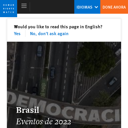
Skip
Skip
IDIOMAS
DONE AHORA
to
to
cookie
main
privacy
content
Cerrar
Would you like to read this page in English?
✕
notice
Yes
No, don't ask again
Informe Mundial 2023
Un nuevo modelo de liderazgo mundial
en derechos humanos
Tirana Hassan
Directora Ejecutiva
Brasil
Eventos de 2022