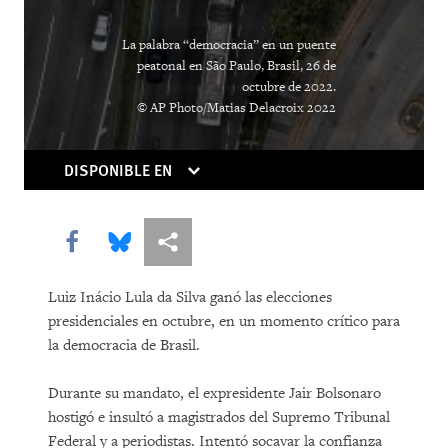
COMPRAR
La palabra “democracia” en un puente
peatonal en São Paulo, Brasil, 26 de
octubre de 2022.
© AP Photo/Matias Delacroix 2022
DISPONIBLE EN
Share this via Facebook
Share this via Bluesky
Share this via Compartir
Luiz Inácio Lula da Silva ganó las elecciones
presidenciales en octubre, en un momento crítico para
la democracia de Brasil.
Durante su mandato, el expresidente Jair Bolsonaro
hostigó e insultó a magistrados del Supremo Tribunal
Federal y a periodistas. Intentó socavar la confianza