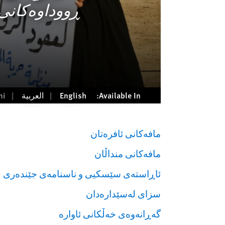
ڕووداوه‌كانی 024
Available In:
English
العربية
ni
مافەكانى ئافرەتان
مافەكانى منداڵان
ئاڕاستەى سێسكیى و ناسنامەى جێندەرى
سزاى لەسێدارەدان
گەڕانەوەى خەڵكانى ئاوارە