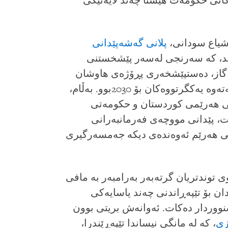
انى حكومەت هێشتا چەند لایەنێكى
شیاع سودانى،
پلانى گەشەپێدانى
)ى ڕاگەیاند، كە سەرنجى لەسەر پێشخستنى
 گاز، دەستپێشخەرى پڕۆژەى هاوشان
لەگەڵ دیدگاى گەشەپێدانى بەردەوامى نەتەوە یەكگرتووەكان بۆ 2030بوو. بەڵام،
ى هەرێمى كوردستان و حكومەتى
، پێدانى مووچەى فەرمانبەرانى
یى هەرێم ئەوەندەى دیكە جەمسەرگیرى
 توندتریان گرتەبەر بەرامبەر بە مافى
ان بۆ تێپەڕاندنى چەند یاسایەكى
سنووردار دەكات. ئەوانەش بریتى بوون
زى
، كە لە مانگى نیساندا تێپەڕێندرا،