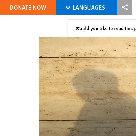
DONATE NOW
LANGUAGES
More sharing options
Share this via Bl
Share thi
Close
Would you like to read this 
✕