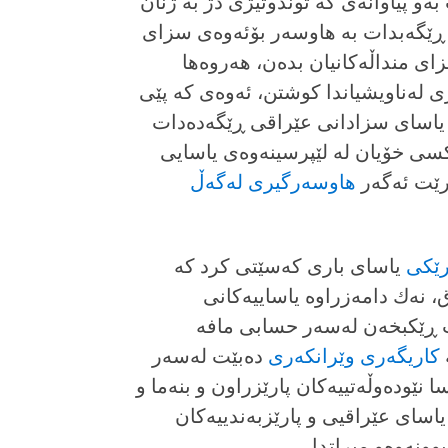
و پیاوانەى كە توندوتیژى دژ بە ژنان
ە ڕێگەبدات بە هاوسەر بۆئەوەى سزاى
زاى منداڵەكانیان بدەن، هەروەها
ى لەناویشیاندا كوشتن، ئەوەى كە پێى
 یاساى سزادانى عێراقى ڕێگەدەدات
سى خۆیان لە لێپرسینەوەى یاسایى
یرێت ئەگەر
هاوسەرگیرى لەگەڵ
رێكى
یاسای بارى كەسێتى كرد كە
، نەك دامەزراوە یاساییەكانى
 ڕێكبخەن لەسەر حسابى مافە
كاریگەرى وێرانكەرى
دەبێت لەسەر
ا نێودەوڵەتییەكان پارێزراون و بنەما و
اساى عێراقیى و پارێزبەندییەكان
وونەوەو میراتدا.