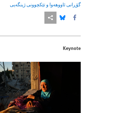
گۆڕانی ئاووهەوا و تێكچوونى ژینگەیى
More sharing options
Share this via Bluesky
Share this via Facebook
Keynote