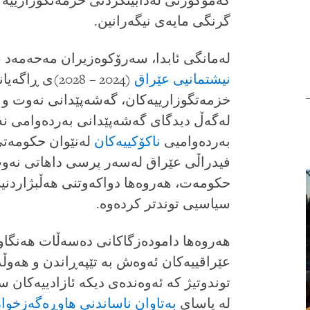
كەموكورتى لەدابینكردنى خزمەتگوزارییەك
گرنگی مایەى نیگەرانین.
لەمانگى ئابدا، سەرۆكوەزیران مەحەمەد 
نیشتمانیى عێراق
(2024 – 2028
خزمەتگوزارییەكان، گەشەپێدانى نەوت و
بەردەوامیى
ناكۆكییەكان
لەنێوان حكومەت
فیدراڵى عێراق لەسەر پرسى داهاتى نەوت
حكومەت، هەروەها دواكەوتنى هەڵبژاردن
سیاسیى توندتر كردەوە.
هەروەها دامودەزگاكانى دەسەڵات هەنگاوى
عێراقییەكان ئەوەش بە تێپەڕاندن و هەوڵد
توندوتیژ كە ئەوەندەى دیكە ئازادییەكان 
لە یاساى
بەتاوان ناساندنى هاوڕەگەزخوا