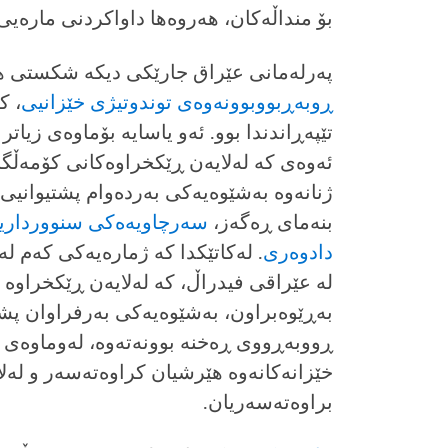
بۆ منداڵەكان، هەروەها داواكردنى مارەیى،
پەرلەمانى عێراق جارێكى دیكە شكستى هێن
ڕوبەڕبووبوونەوەى توندوتیژى خێزانیى
، ك
تێپەڕاندندا بوو. ئەو یاسایە بۆماوەى زیاتر 
ئەوەى كە لەلایەن ڕێكخراوەكانى كۆمەڵگ
ژنانەوە بەشێوەیەكى بەردەوام پشتیوانیى د
بنەماى ڕەگەز،
سەرچاویەەكى سنوورداریان 
دادوەرى
. لەكاتێكدا كە ژمارەیەكى كەم لە
لە عێراقى فیدراڵ، كە لەلایەن ڕێكخراوە 
بەڕێوەبراون، بەشێوەیەكى بەرفراوان پشت
ڕووبەڕووى ڕەخنە بوونەتەوە، لەوماوەى چ
خێزانەكانەوە هێرشیان كراوەتەسەر و لەلا
براوەتەسەریان.