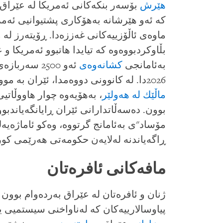
هێرش
بۆسەر بنكەكانى ئەمریكا لە عێراق، 
كە ئەو هێرشانە بەهۆكارى پشتیوانیى ئەمر
ماوەى ئاڵۆزییەكانى غەززەدا. ڕۆیتەرز لە 
بڵاوكردبووەوە كە تیایدا هاتبوو ئەمریكا و
بەئامانجى
كشانەوەى
ئەو 2500 سە
2026دا. لە كانوونى دووەمدا، ئێران بە مووشەكى بالیستى
ماڵێك لە هەولێر
، بەهۆیەوە چوار هاووڵات
بوون. دەسەڵاتدارانى ئێران ڕایانگەیاند
مۆساد"ى بەئامانج گرتووە، وەكو ئاماژەیە
ڕاگەیاندنە لەلایەن حكومەتى هەرێمى كو
مافەكانى ئافرەتان
ژنان و ئافرەتان لە عێراق بەردەوام بوون 
پیاوسالارییەكان كە لەناواخنى سیستمیى ی