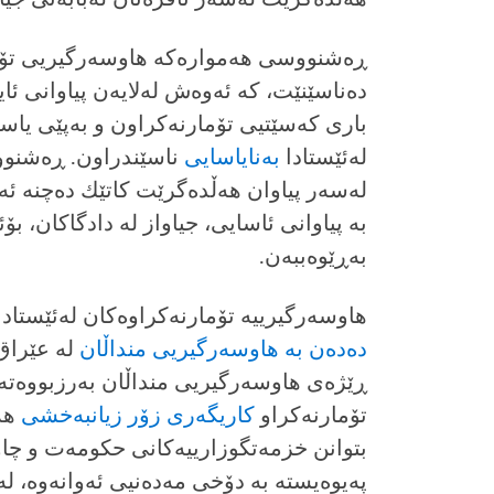
ڕەشنووسى هەموارەكە هاوسەرگیریى تۆم
دەناسێنێت، كە ئەوەش لەلایەن پیاوانى ئاین
بارى كەسێتیى تۆمارنەكراون و بەپێى یاس
لەئێستادا
بەنایاسایى
ناسێندراون. ڕەشنوو
لەسەر پیاوان هەڵدەگرێت كاتێك دەچنە ئە
بە پیاوانى ئاسایى، جیاواز لە دادگاكان،
بەڕێوەببەن.
هاوسەرگیرییە تۆمارنەكراوەكان لەئێستاد
دەدەن بە هاوسەرگیریى منداڵان
ڕێژەى هاوسەرگیریى منداڵان بەرزبووەتە
تۆمارنەكراو
كاریگەرى زۆر زیانبەخشى
هەی
بتوانن خزمەتگوزارییەكانى حكومەت و چاو
پەیوەیستە بە دۆخى مەدەنیى ئەوانەوە، لە