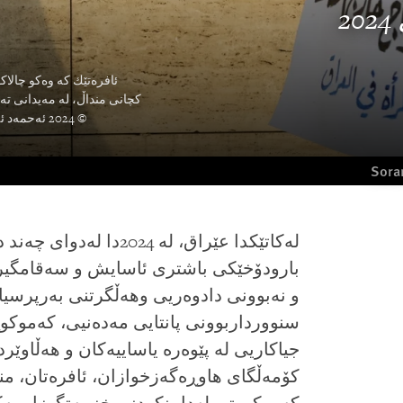
2
ئافرەتێك کە وەکو چالاک
کچانى منداڵ، لە مەیدانى تەحریر، لە ن
© 2024 ئەحمەد ئەلروبەیعى/ ئەى ئێف پى لەڕێى گیتى ئیمەیجسەوە
Sora
لەكاتێكدا عێراق، لە 2024
بارودۆخێكى باشترى ئاسایش و سەقامگیرى 
و نەبوونى دادوەریى وهەڵگرتنى بەرپرسیارێ
سنوورداربوونى پانتایى مەدەنیى، كەموكو
جیاكاریى لە پێوەرە یاساییەكان و هەڵاوێ
كۆمەڵگاى هاوڕەگەزخوازان، ئافرەتان، مند