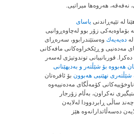
 نەفەقە، هەروەها میراتیى.
ا لە تێپەڕاندنى
یاسای
ە بۆماوەیەكى زۆر بوو لەچاوەڕوانیى
لە
دەیەیەك
وەستێندرابوو، سەرەڕاى
اى مەدەنیی و ڕێكخراوەكانى مافەكانى
ەكرا. قوربانییانى توندوتیژى لەسەر
هەبووە بۆ شێڵتەر و بەدیهێنانى
شێڵتەرى نهێنیى هەبوون
بۆ ئافرەتان
ناوخۆییەكانى كۆمەڵگاى مەدەنییەوە
یگیرى نەكراون، بەڵام زۆرجار
ەند ساڵى ڕابردوودا لەلایەن
یەن دەسەڵاتدارانەوە هێز