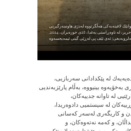
وانێك لافیتەیەکى هەڵگرتووە لەدژى هاوسەرگیریى
اوەڕاستى بەغدا، 28ى حوزەیران، 2024.
دا لەدواى چەند دەیەیەك لە پێكدادانى سەربازیى،
بەخۆیەوە بینیووە، بەڵام پارێزبەندیى
تیى لە تاوانە جدییەكان،
ڕییەكان لە سیستمیى دادوەریدا،
ردن و كاریگەرى لەسەر كەسانى
اڵان، و كەمە نەتەوەكان، و