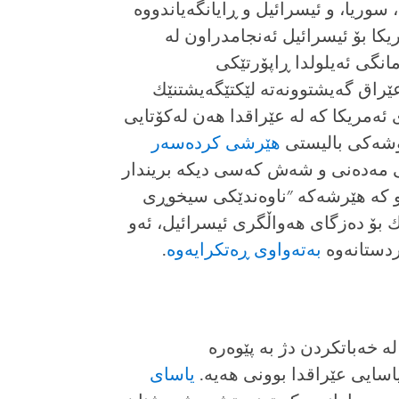
سوریا، و ئیسرائیل و ڕایانگەیاندووە
یكا بۆ ئیسرائیل ئەنجامدراون لە
مانگى ئەیلولدا ڕاپۆرتێكى
 عێراق گەیشتوونەتە لێكتێگەیشتنێك
ربازەى ئەمریكا كە لە عێراقدا هەن لەكۆتایى
هێرشى كردەسەر
یى مەدەنى و شەش كەسى دیكە بریندار
بوو كە هێرشەكە "ناوەندێكى سیخوڕى
ك بۆ دەزگاى هەواڵگرى ئیسرائیل، ئەو
ردستانەوە
بەتەواوى ڕەتكرایەوە
.
لە خەباتكردن دژ بە پێوەرە
اسایى عێراقدا بوونى هەیە.
یاساى