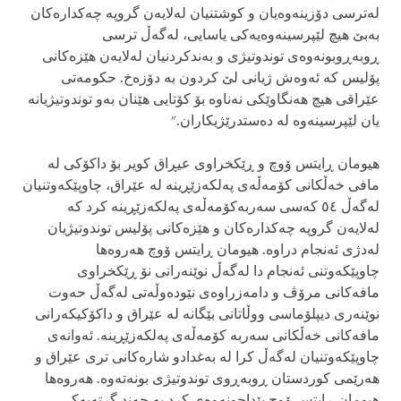
لەترسی دۆزینەوەیان و کوشتنیان لەلایەن گروپە چەکدارەکان
بەبێ هیچ لێپرسینەوەیەکی یاسایی، لەگەڵ ترسی
ڕوبەڕوبونەوەی توندوتیژی و بەندکردنیان لەلایەن هێزەکانی
پۆلیس کە ئەوەش ژیانی لێ کردون بە دۆزەخ. حکومەتی
عێراقی هیچ هەنگاوێکی نەناوە بۆ کۆتایی هێنان بەو توندوتیژیانە
یان لێپرسینەوە لە دەستدرێژیکاران."
هیومان ڕایتس ۆوچ و ڕێکخراوی عیڕاق کویر بۆ داکۆکی لە
مافی خەڵکانی کۆمەڵەی پەلکەزێڕینە لە عێراق، چاوپێکەوتنیان
لەگەڵ ٥٤ کەسی سەربەکۆمەڵەی پەلکەزێڕینە کرد کە
لەلایەن گروپە چەکدارەکان و هێزەکانی پۆلیس توندوتیژیان
لەدژی ئەنجام دراوە. هیومان ڕایتس ۆوچ هەروەها
چاوپێکەوتنی ئەنجام دا لەگەڵ نوێنەرانی نۆ ڕێکخراوی
مافەکانی مرۆڤ و دامەزراوەی نێودەوڵەتی لەگەڵ حەوت
نوێنەری دیپلۆماسی ووڵاتانی بێگانە لە عێراق و داکۆکیکەرانی
مافەکانی خەڵکانی سەربە کۆمەڵەی پەلکەزێڕینە. ئەوانەی
چاوپێکەوتنیان لەگەڵ کرا لە بەغدادو شارەکانی تری عێراق و
هەرێمی کوردستان ڕوبەڕوی توندوتیژی بونەتەوە. هەروەها
هیومان ڕایتس ۆوچ پێداچونەوەی کرد بە چەند گرتەیەکی