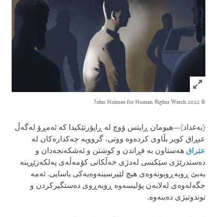
Click to expand Image
© 2022 John Holmes for Human Rights Watch
(بەغداد)—هیومان ڕایتس ۆوچ لە ڕاپۆرتێکیدا کە ئەمڕۆ لەگەڵ
عیڕاق کویر بڵاوی کردەوە ووتی، گرووپە چەکدارەکان لە
عێراق
هەستاون بە فڕاندن و کوشتن و ئەشکەنجەدان و
دەستدرێژی سێکسی لەدژی خەڵکانی کۆمەڵەی پەلکەزێڕینە
بەبێ ڕوبەڕوبونەوەی هیچ لێپرسینەوەیەکی یاسایی. ئەمە
جگەلەوەی لەلایەن پۆلیسەوە ڕوبەڕوی دەستگیرکردن و
توندوتیژی دەبنەوە.