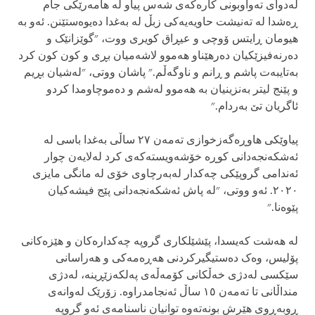
لەدوای تەواوبونی کارەکەی شەس پیاو لە هامەرێکی جام
ڕەشدا لە تەنیشت حاویەیەکی زبڵ لە بەغدا دەیوەستێنن. ئەو بە
هیومان ڕایتس ۆوچی و عیڕاق کویری ووت، "گوێزانێک و
دەرنەفیزێکیان دەرهێناو هەموو لاشەمیان بڕی و کون کون کرد
بەتایبەت پاشم و ڕانم و ناوگەڵم." پاشان ووتی، "لەشیان بڕیم
و پێنج لیتر بەنزینیان بە هەموو لەشم و دەموچاومدا کردو
ئاگریان تێ بەردام."
پیاوێکی هاوڕەگەزخوازی تەمەن ٢٧ ساڵی بەغدا باسی لە
ئەشکەنجەدانی کوڕە خۆشەویستەکەی کرد لەلایەن چوار
ئەندامی گروپێکی چەکدار لەبەرچاوی خۆی لە مانگی مایزی
٢٠٢٠. ئەو ووتی، "لە پاش ئەشکەنجەدانی پێج فیشەکیان
پێوەنا."
لە هەشت کەیسدا، پێشێلکاری گروپە چەکدارەکان و هێزەکانی
پۆلیس، وەک دەستیگیرکردنی هەڕەمەکی و هەراسانی
سێکسی لەدژی خەڵکانی کۆمەڵەی پەلکەزێڕینە، لەدژی
منداڵانی تا تەمەن ١٥ ساڵ ئەنجامدراوە. زۆرێک لەوانەی
ڕوبەڕوی هێرش بونەتەوە توانیان ناسنامەی ئەو گروپە