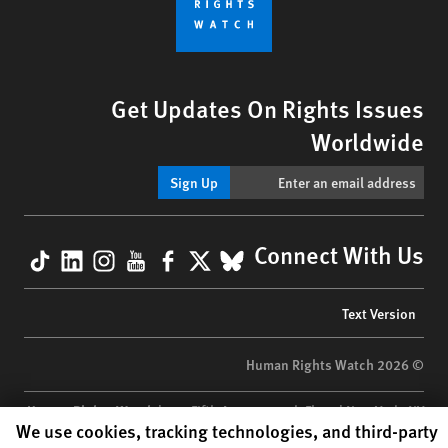
Get Updates On Rights Issues
Worldwide
Sign Up
kTok
nkedIn
nstagram
YouTube
Facebook
BlueSky
X
Connect With Us
Footer
Text Version
menu
© 2026 Human Rights Watch
Human Rights Watch
| 350 Fifth Avenue, 34th Floor | New York,
NY
Human Rights Watch cookie preferences
We use cookies, tracking technologies, and third-party
10118-3299
USA
|
t
1.212.290.4700