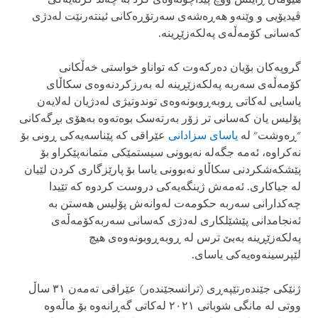
ڤیدیۆیی و وێنەو هەڕەشەی سەرتۆڕەکانی ئینتەرنێت لەدژی
کەسانی کۆمەڵەی پەلکەزێڕینە.
گروپەکان بۆیان دەرکەوت کە تواناو خواستی خەڵکانی
کۆمەڵەی سەربە پەلکەزێڕینە لە بەرزکردنەوەی سکاڵای
یاسایی لەکاتی ڕوبەڕوبونەوەی توندوتیژی لەدژیان لەلایەن
پۆلیس یان کەسانی تر زۆر بەرتەسک بوەتەوە بەهۆی بڕگەکانی
"ڕەوشت" لە
یاسای سزادانی
عێراقی کە پێناسەیەکی ڕونی بۆ
نەکراوە، ئەمە جگەلە نەبوونی سیستمێکی متمانەپێکراو بۆ
پێشکەشکردنی سکاڵاو نەبوونی یاسا بۆ پارێزگاری کردن لێیان
لە جیاکاری. ئەمەش ژینگەیەکی دروست کردوە کە تێیدا
چەکدارانی سەربە حکومەت لەوانەش پۆلیس هەستن بە
ئەنجامدانی پێشێلکاری لەدژی کەسانی سەربەکۆمەڵەی
پەلکەزێڕینە بەبێ ترس لە ڕوبەڕوبونەوەی هیچ
لێپرسینەوەیەکی یاسای.
ژنێکی جێندەرتێپەڕی (ترانسجێندەر) عێراقی تەمەن ٣١ ساڵ
ووتی لە مانگی شوباتی ٢٠٢١ لەکاتی گەڕانەوە بۆ ماڵەوە