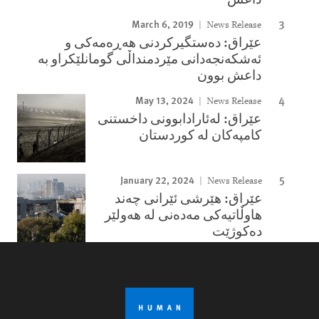
March 6, 2019
News Release
عێراق: دەستگیرکردنی هەڕەمەکی و
ئەشکەنجەدانی مێردمنداڵی گومانلێکراو بە
داعش بوون
May 13, 2024
News Release
عێراق: لەئارادابوونى داخستنى
کامپەکان لە کوردستان
January 22, 2024
News Release
عێراق: هێرشی ئێرانی چەند
هاوڵاتیەکی مەدەنی لە هەولێر
دەکوژێت