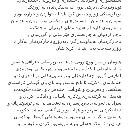
سێکسیوازی و شوناسی جێندەری و دەربڕینی جێندەرییان.
توندوتیژیەکان بریتی بوون لە بەندکردنیان لە ژورێکدا
بۆماوەیەکی زۆرو بێبەش کردنیان لە خواردن و خواردنەوەو
سوتان و لێدانیان و دەستدرێژی سێکسی بۆسەریان و لێدانیان
بە تەزووی کارەبا و هەڕەشەلێ کردنیان بە چەک و
ناچارکردنیان بە چارەسەری هۆرمۆنی بۆ گۆڕینیان و
ناچارکردنیان بە هاوسەرگیری بەزۆرو ناچارکردنیان بەکاری
زۆرو سەخت بەبێ پێدانی کرێ پێیان.
هیومان ڕایتس ۆوچ ووتی، دەبێت بەرپرسانی عێراقی هەستن
بە ئەنجامدانی لێکۆڵینەوە لە هەموو ڕاپۆرتەکانی توندوتیژی
لەلایەن گروپە چەکدارەکان و توندوتیژیەکانی تر لە دژی ئەو
خەڵکانەی دەکرێنە ئامانج لەسەر بنەمای یان گومانی ئاراستەی
سێکسی و دەربڕین و شوناسی جێندەری و دەبێت حکومەت
هەستێ بە گرتنەبەری ڕێکاری یاسایی و دادگایی کردن و
سزادانی ئەوانەی بەرپرسیارن لە ئەنجامدانی ئەم توندوتیژیانە و
ئیدانەکردنی ئەم توندوتیژیانە بۆ ڕای گشتی. دەبێت حکومەت
هەستێ بە گرتنەبەری هەموو ڕێوشوێنێکی گونجاو بۆ کۆتایی
هێنان بە ئەشکەنجەدان و بێسەروشوێن کردن و کوشتن و