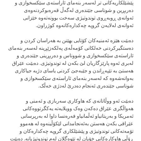
پێشێلکاریەکانی تر لەسەر بنەمای ئاراستەی سێکسخوازی و
دەربڕین و شوناسی جێندەری لەگەڵ قەرەبوکردنەوەی
ئەوانەی ڕوبەڕوی توندوتیژی سەخت بوونەتەوە خێزانی
ئەوانەی لەلایەن گروپە چەکدارەکانەوە کوژراون.
دەبێت هێزە ئەمنیەکان کۆتایی بهێنن بە هەراسان کردن و
دەستگیرکردنی خەلکانی کۆمەڵەی پەلکەزێڕینە لەسەر بنەمای
ئاراستەی سێکسخوازی و شووناس و دەربڕینی جێندەری و
لەبری ئەوە پارێزگاریان لێ بکەن لە توندوتیژی. دەبێت عێراق
هەستێ بە تێپەڕاندن و جێبەجێ کردنی یاسای دژبە جیاکاری
بەوانەشەوە کە لەسەر بنەمای ئاراستەی سێکسخوازی و
شوناسی جێندەری ئەنجام دەدرێ لەدژی خەڵک.
دەبێت ئەو ووڵاتانەی کە هاوکاری سەربازی و ئەمنی و
هەواڵگری عێراق دەکەن وەک وویلایەتە یەکگرتووەکانی
ئەمریکا و بەریتانیاو ئەڵمانیاو فەرەنسا داوا لە بەرپرسانی
عێراقی بکەن هەستن بەئەنجامدانی لێکۆڵینەوە لە هەموو
تۆمەتەکانی توندوتیژی و پێشێلکاری گروپە چەکدارەکان و
ڕۆڵی هاوکارەکانی خۆیان لە تێوەگلان لەم توندوتیژیانە. دەبێت