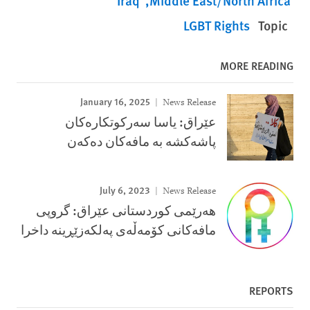
Iraq
Middle East/North Africa
LGBT Rights
Topic
MORE READING
January 16, 2025
News Release
عێراق: یاسا سەركوتكارەكان
پاشەكشە بە مافەكان دەكەن
July 6, 2023
News Release
هەرێمی کوردستانی عێراق: گروپی
مافەکانی کۆمەڵەی پەلکەزێڕینە داخرا
REPORTS