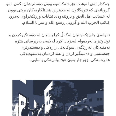
چەکدارانەی لەپشت هێرشەکانەوە بوون دەستنیشان بکەن. ئەو
گروپانەی کە تێوەگلاون لە جدیترین پێشێلکاریەکان بریتی بوون
لە عسائب اهل الحق و بزوتنەوەی ئیتابات و ڕێکخراوی بەدرو،
کتائب الحزب اللە و گروپی ڕەبیع اللە و سرایا السلام.
ئەوانەی چاوپێکەوتنیان لەگەڵ کرا باسیان لە دەستگیرکردن و
توندوتیژی بەردەوام لەدژیان کرد لەلایەن بەرپرسانی هێزە
ئەمنیەکان لە ڕێگەی سوکایەتی زارەکی و دەستدرێژی
جەستەیی و دەستگیرکردن و بەندکردنیان بەشێوەیەکی
هەڕەمەکی، زۆرجار بەبێ هیچ بیانویەکی یاسایی.