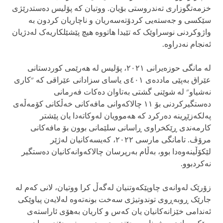
خزمەتگوزاری تەندروستی بۆیان. ووتیان کە پۆلیس دەستدرێژی
سێکسی و جەستەیی کردۆتەسەریان و ناچاریان کردون بە
واژوکردنی نوسراوێک کە تێیدا هاتووە هیچ پێشێلکاریەک لەدژیان
ئەنجام نەدراوە.
لە مانگی حوزەیرانی ٢٠٢١، پۆلیس لە هەرێمی کوردستانی
عێراق بەپێی ماددەی ٤٠١ی یاسای سزادانی عێراقی کە "کاری
نەشیاو" لە شوێنی گشتی بەتاوان دەکات فەرمانی
دەستگیرکردنی بۆ ١١ چالاکەوانی مافەکانی خەڵکانی کۆمەڵەی
پەلکەزێڕینە دەرکرد کە هەموویان لەوکاتەدا یان پێشتر
کارمەندی ڕێکخراوی ڕاسانی سلێمانی بوون بۆ مافەکانی
مرۆڤ. تامانگی مارسی ٢٠٢٢، کەیسەکانیان لەژێر
لێکۆڵینەوەدا بوو، بەڵام بەرپرسان چالاکەوانەکانیان دەستگیر
نەکردبوو.
زۆرێک لەوانەی چاوپێکەوتنیان لەگەڵ کرا ووتیان، لانی کەم لە
جارێک ڕوبەڕوی توندوتیژی سەخت بونەتەوە لەلایەن پیاوێکی
ئەندامی خێزانەکانیان یان کەس و کاریان بەهۆی ئاراستەی