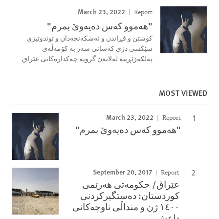
March 23, 2022
Report
"هەموو کەس دەیەوێ بمرم"
کوشتن و فڕاندن و ئەشکەنجەدان و توندوتیژی
سێکسی دژی کەسانی سەر بە کۆمەڵەی
پەلکەزێڕینە لەلایەن گروپە چەکدارەکانی عێراق
MOST VIEWED
March 23, 2022
Report
"هەموو کەس دەیەوێ بمرم"
September 20, 2017
Report
عێراق/ حكومه‌تی هه‌رێمی
كوردستان: ده‌ستگیركردنی
١٤٠٠ ژن و منداڵی ناوچه‌كانی
داعش