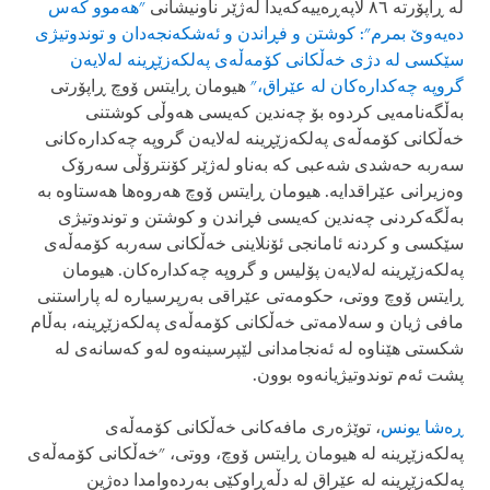
لە ڕاپۆرتە ٨٦ لاپەڕەییەکەیدا لەژێر ناونیشانی
"هەموو کەس
دەیەوێ بمرم": کوشتن و فڕاندن و ئەشکەنجەدان و توندوتیژی
سێکسی لە دژی خەڵکانی کۆمەڵەی پەلکەزێڕینە لەلایەن
گروپە چەکدارەکان لە عێراق،"
هیومان ڕایتس ۆوچ ڕاپۆرتی
بەڵگەنامەیی کردوە بۆ چەندین کەیسی هەوڵی کوشتنی
خەڵکانی کۆمەڵەی پەلکەزێڕینە لەلایەن گروپە چەکدارەکانی
سەربە حەشدی شەعبی کە بەناو لەژێر کۆنترۆڵی سەرۆک
وەزیرانی عێراقدایە. هیومان ڕایتس ۆوچ هەروەها هەستاوە بە
بەڵگەکردنی چەندین کەیسی فڕاندن و کوشتن و توندوتیژی
سێکسی و کردنە ئامانجی ئۆنلاینی خەڵکانی سەربە کۆمەڵەی
پەلکەزێڕینە لەلایەن پۆلیس و گروپە چەکدارەکان. هیومان
ڕایتس ۆوچ ووتی، حکومەتی عێراقی بەرپرسیارە لە پاراستنی
مافی ژیان و سەلامەتی خەڵکانی کۆمەڵەی پەلکەزێڕینە، بەڵام
شکستی هێناوە لە ئەنجامدانی لێپرسینەوە لەو کەسانەی لە
پشت ئەم توندوتیژیانەوە بوون.
ڕەشا یونس
، توێژەری مافەکانی خەڵکانی کۆمەڵەی
پەلکەزێڕینە لە هیومان ڕایتس ۆوچ، ووتی، "خەڵکانی کۆمەڵەی
پەلکەزێڕینە لە عێراق لە دڵەڕاوکێی بەردەوامدا دەژین