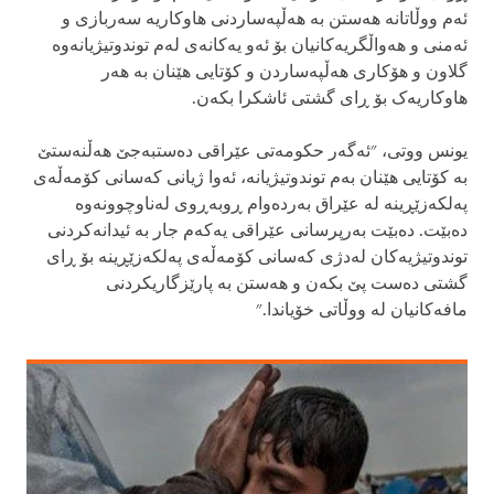
ئەم ووڵاتانە هەستن بە هەڵپەساردنی هاوکاریە سەربازی و
ئەمنی و هەواڵگریەکانیان بۆ ئەو یەکانەی لەم توندوتیژیانەوە
گلاون و هۆکاری هەڵپەساردن و کۆتایی هێنان بە هەر
هاوکاریەک بۆ ڕای گشتی ئاشکرا بکەن.
یونس ووتی، "ئەگەر حکومەتی عێراقی دەستبەجێ هەڵنەستێ
بە کۆتایی هێنان بەم توندوتیژیانە، ئەوا ژیانی کەسانی کۆمەڵەی
پەلکەزێڕینە لە عێراق بەردەوام ڕوبەڕوی لەناوچوونەوە
دەبێت. دەبێت بەرپرسانی عێراقی یەکەم جار بە ئیدانەکردنی
توندوتیژیەکان لەدژی کەسانی کۆمەڵەی پەلکەزێڕینە بۆ ڕای
گشتی دەست پێ بکەن و هەستن بە پارێزگاریکردنی
مافەکانیان لە ووڵاتی خۆیاندا."