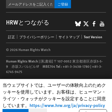
ご登録
BlueSky
X
Faceb
You
HRWとつながる
Footer
訂正
プライバシーポリシー
サイトマップ
Text Version
menu
© 2026 Human Rights Watch
Human Rights Watch
| [私書箱] 〒107-0052 東京都港区赤坂5-5-
9 赤坂スバルビル1F MBE704
Tel :
+81-3-3438-1780 | +81-3-
6745-9475
Human Rights Watch
is a 501(C)(3) nonprofit registered in the US
Human Rights Watch cookie preferences
当ウェブサイトでは、ユーザーの体験向上のためク
under EIN: 13-2875808
ッキーを使用しています。お客様は、ヒューマン・
ライツ・ウォッチがクッキーを設定することに同意
しています。
https://www.hrw.org/ja/privacy-policy