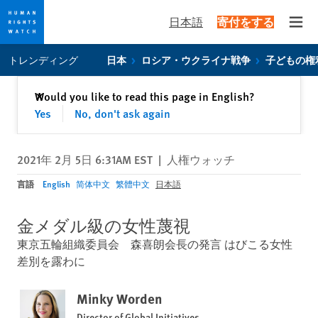
日本語
寄付をする
Open
Skip
Skip
トレンディング
日本
ロシア・ウクライナ戦争
子どもの権
to
to
cookie
main
閉じる
Would you like to read this page in English?
✕
privacy
content
Yes
No, don't ask again
notice
2021年 2月 5日 6:31AM EST
|
人権ウォッチ
言語
English
简体中文
繁體中文
日本語
金メダル級の女性蔑視
東京五輪組織委員会 森喜朗会長の発言 はびこる女性
差別を露わに
Minky Worden
Director of Global Initiatives