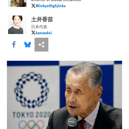
MinkysHighjinks
MinkysHighjinks
土井香苗
日本代表
kanaedoi
kanaedoi
Share this via Facebook
Share this via Bluesky
More sharing options