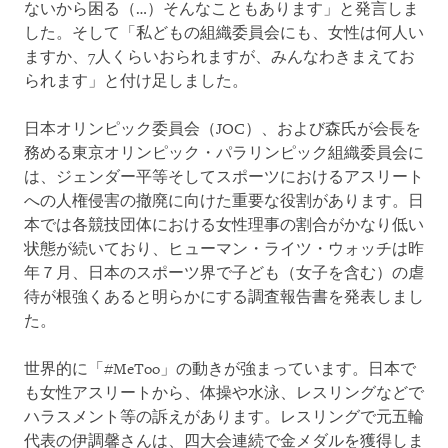
ないから困る（…）そんなこともあります」と発言しま
した。そして「私どもの組織委員会にも、女性は何人い
ますか、7人くらいおられますが、みんなわきまえてお
られます」と付け足しました。
日本オリンピック委員会（JOC）、および森氏が会長を
務める東京オリンピック・パラリンピック組織委員会に
は、ジェンダー平等そしてスポーツにおけるアスリート
への人権侵害の撤廃に向けた重要な役割があります。日
本では各競技団体における女性理事の割合がかなり低い
状態が続いており、ヒューマン・ライツ・ウォッチは昨
年７月、日本のスポーツ界で子ども（女子を含む）の虐
待が根強くあると明らかにする調査報告書を発表しまし
た。
世界的に「#MeToo」の動きが強まっています。日本で
も女性アスリートから、体操や水泳、レスリングなどで
ハラスメント等の訴えがあります。レスリングで元五輪
代表の伊調馨さんは、四大会連続で金メダルを獲得しま