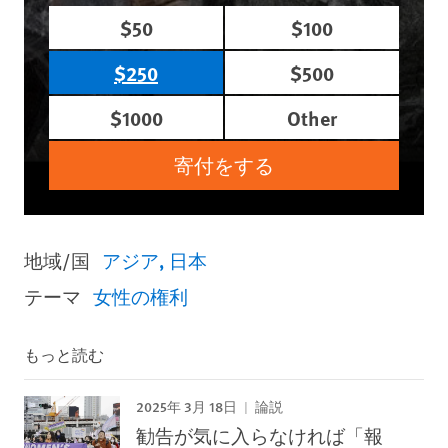
$50
$100
$250
$500
$1000
Other
寄付をする
地域/国
アジア
日本
テーマ
女性の権利
もっと読む
2025年 3月 18日
論説
勧告が気に入らなければ「報