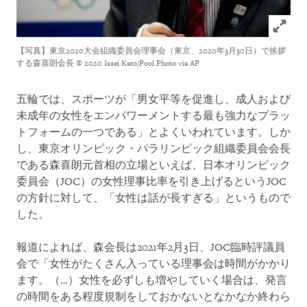
Click to
【写真】東京2020大会組織委員会理事会（東京、2020年3月30日）で挨拶
する森喜朗会長
© 2020 Issei Kato/Pool Photo via AP
五輪では、スポーツが「男女平等を促進し、成人および
未成年の女性をエンパワーメントする最も強力なプラッ
トフォームの一つである」とよくいわれています。しか
し、東京オリンピック・パラリンピック組織委員会会長
である森喜朗元首相の立場といえば、日本オリンピック
委員会（JOC）の女性理事比率を引き上げるというJOC
の方針に対して、「女性は話が長すぎる」というもので
した。
報道によれば、森会長は2021年2月3日、JOC臨時評議員
会で「女性がたくさん入っている理事会は時間がかかり
ます。（…）女性を必ずしも増やしていく場合は、発言
の時間をある程度規制をしておかないとなかなか終わら