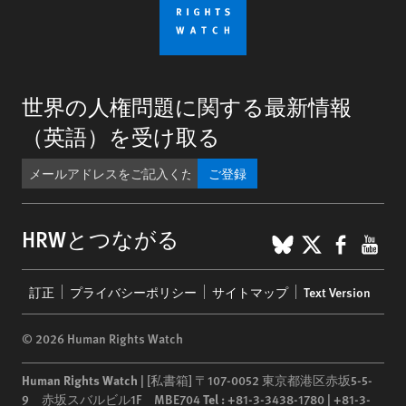
世界の人権問題に関する最新情報
（英語）を受け取る
ご登録
BlueSky
X
Faceb
You
HRWとつながる
Footer
訂正
プライバシーポリシー
サイトマップ
Text Version
menu
© 2026 Human Rights Watch
Human Rights Watch
| [私書箱] 〒107-0052 東京都港区赤坂5-5-
9 赤坂スバルビル1F MBE704
Tel :
+81-3-3438-1780 | +81-3-