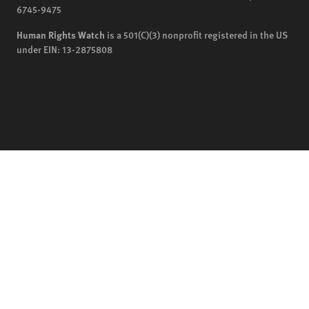
6745-9475
Human Rights Watch
is a 501(C)(3) nonprofit registered in the US
under EIN: 13-2875808