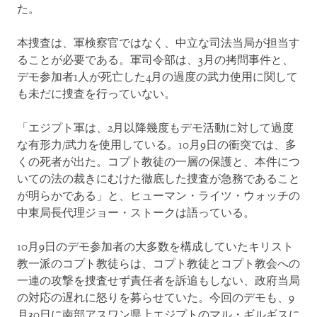
た。
本捜査は、軍検察官ではなく、中立な司法当局が担当す
ることが必要である。軍司令部は、3月の拷問事件と、
デモ参加者1人が死亡した4月の過度の武力使用に関して
も未だに捜査を行っていない。
「エジプト軍は、2月以降幾度もデモ活動に対して過度
な有形力/武力を使用している。10月9日の衝突では、多
くの死者が出た。コプト教徒の一層の保護と、本件につ
いての法の裁きにむけた徹底した捜査が急務であること
が明らかである」と、ヒューマン・ライツ・ウォッチの
中東局長代理ジョー・ストークは語っている。
10月9日のデモ参加者の大多数を構成していたキリスト
教一派のコプト教徒らは、コプト教徒とコプト教会への
一連の攻撃を捜査せず責任者を訴追もしない、政府当局
の対応の遅れに怒りを募らせていた。今回のデモも、9
月30日に南部アスワン県上エジプトのマル・ギルギスに