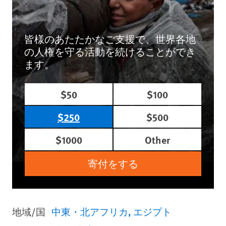
皆様のあたたかなご支援で、世界各地
の人権を守る活動を続けることができ
ます。
$50
$100
$250
$500
$1000
Other
寄付をする
地域/国
中東・北アフリカ
エジプト