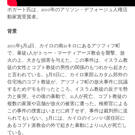
ボガート氏は、2010年のアリソン・デフォージュ人権活
動家賞受賞者。
背景
2011年3月4日、カイロの南21キロにあるアツフィフ町
で、暴徒1人がトゥー・マーティアーズ教会を襲撃、放
火の上、大きな損害を与えた。この事件は、イスラム教
徒の女性とコプト教徒の男性の関係のもつれから起きた
と言われている。3月8日に、カイロ東部ムカタム郊外の
住宅地のコプト教徒が、アツフィフ町の放火事件に抗議
するためデモを行ったところ、イスラム教徒の反デモ勢
力と衝突。その後の暴動で、21人が死亡、コプト教徒の
複数の家屋や店舗が放火の被害に遭った。検察官による
この事件の捜査はいまだに終了せず、事件は裁判所に送
られてもいない。5月には、カイロのインババ居住区に
あるコプト派教会の外で起きた暴動により12人が死亡し
ている。