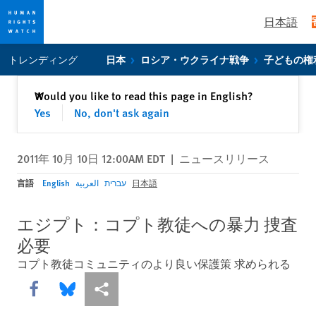
日本語
Skip
Skip
トレンディング
日本
ロシア・ウクライナ戦争
子どもの権
to
to
cookie
main
閉じる
Would you like to read this page in English?
✕
privacy
content
Yes
No, don't ask again
notice
2011年 10月 10日 12:00AM EDT
|
ニュースリリース
言語
English
العربية
עברית
日本語
エジプト：コプト教徒への暴力 捜査
必要
コプト教徒コミュニティのより良い保護策 求められる
Share this via Facebook
Share this via Bluesky
More sharing options