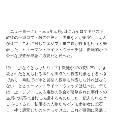
（ニューヨーク）－2011年10月9日にカイロでキリスト
教徒の一派コプト教の住民と、国軍などが衝突し、25人
が死亡。これに対してエジプト軍当局が捜査を行うと発
表した。ヒューマン・ライツ・ウォッチは、徹底的かつ
公平な捜査が早急に必要だと述べた。
特に、少なくとも17人のコプト教徒が軍の装甲車に引き
殺されたと見られる事件を重点的な捜査対象とするべき
であり、暴動での軍と警察の役割も調査しなければなら
ない、とヒューマン・ライツ・ウォッチは述べた。デモ
は、上エジプトにある複数の教会が襲撃された事件への
当局の対応の遅れに抗議するものだった。伝えられると
ころによると、私服姿の人物たちがデモ参加者に投石
し、棒で襲撃したのをきっかけに、これが暴動に発展し