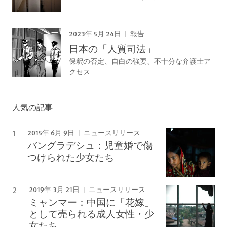
2023年 5月 24日
報告
日本の「人質司法」
保釈の否定、自白の強要、不十分な弁護士ア
クセス
人気の記事
2015年 6月 9日
ニュースリリース
バングラデシュ：児童婚で傷
つけられた少女たち
2019年 3月 21日
ニュースリリース
ミャンマー：中国に「花嫁」
として売られる成人女性・少
女たち