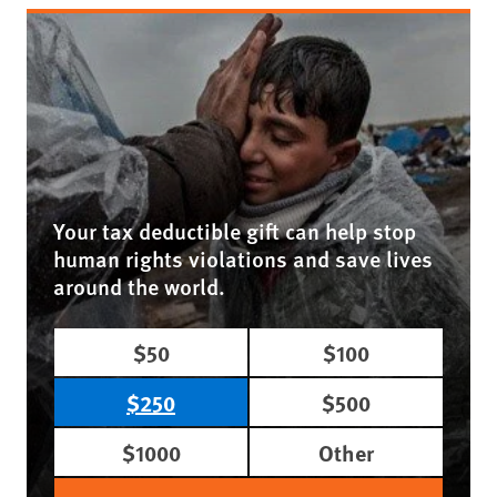
Your tax deductible gift can help stop
human rights violations and save lives
around the world.
$50
$100
$250
$500
$1000
Other