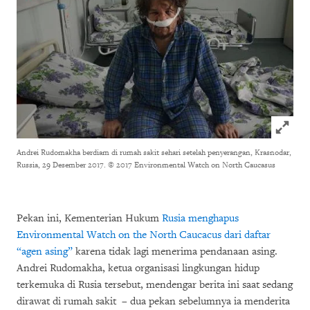
Click to
Andrei Rudomakha berdiam di rumah sakit sehari setelah penyerangan, Krasnodar,
Russia, 29 Desember 2017.
© 2017 Environmental Watch on North Caucasus
Pekan ini, Kementerian Hukum
Rusia
menghapus
Environmental Watch on the North Caucacus dari daftar
“agen asing”
karena tidak lagi menerima pendanaan asing.
Andrei Rudomakha, ketua organisasi lingkungan hidup
terkemuka di Rusia tersebut, mendengar berita ini saat sedang
dirawat di rumah sakit – dua pekan sebelumnya ia menderita