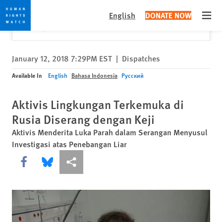
Skip
Skip
Close
Would you like to read this page in English?
✕
English
DONATE NOW
to
to
Open
Yes
No, don't ask again
cookie
main
privacy
content
notice
January 12, 2018 7:29PM EST
|
Dispatches
Available In
English
Bahasa Indonesia
Русский
Aktivis Lingkungan Terkemuka di
Rusia Diserang dengan Keji
Aktivis Menderita Luka Parah dalam Serangan Menyusul
Investigasi atas Penebangan Liar
Share this via Facebook
Share this via Bluesky
More sharing options