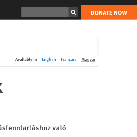
DONATE NOW
Print
Search
DONATE NOW
Available In
English
Français
Magyar
k
ásfenntartáshoz való