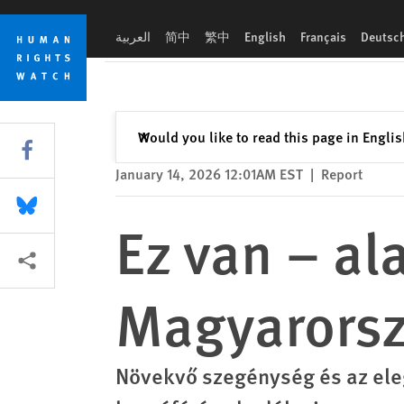
Skip
Skip
Ez van – alacsony nyugdíjak Magyarországon
to
to
العربية
简中
繁中
English
Français
Deutsc
cookie
main
privacy
content
notice
Close
Would you like to read this page in Engli
✕
Share this via Facebook
January 14, 2026 12:01AM EST
|
Report
Share this via Bluesky
Ez van – al
More sharing options
Magyarors
Növekvő szegénység és az ele