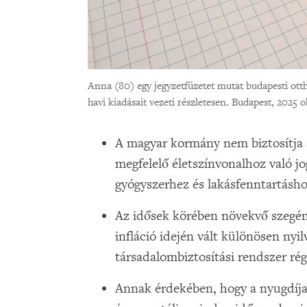
Anna (80) egy jegyzetfüzetet mutat budapesti ot
havi kiadásait vezeti részletesen. Budapest, 2025 
A magyar kormány nem biztosítja a
megfelelő életszínvonalhoz való jo
gyógyszerhez és lakásfenntartásho
Az idősek körében növekvő szegén
infláció idején vált különösen nyil
társadalombiztosítási rendszer rég
Annak érdekében, hogy a nyugdíja