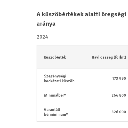
End of interactive chart.
A küszöbértékek alatti öregségi
aránya
2024
Küszöbérték
Havi összeg (forint)
Szegénységi
173 990
kockázati küszöb
Minimálbér*
266 800
Garantált
326 000
bérminimum*