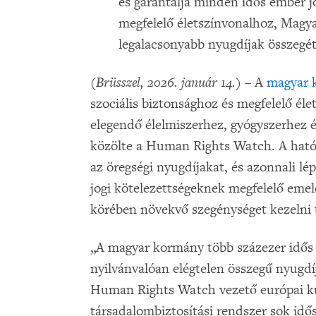
és garantálja minden idős ember jo
megfelelő életszínvonalhoz, Magya
legalacsonyabb nyugdíjak összegét
(Brüsszel, 2026. január 14.)
– A
magyar 
szociális biztonsághoz és megfelelő éle
elegendő élelmiszerhez, gyógyszerhez é
közölte a Human Rights Watch. A hatós
az öregségi nyugdíjakat, és azonnali lé
jogi kötelezettségeknek megfelelő eme
körében növekvő szegénységet kezelni 
„A magyar kormány több százezer idős e
nyilvánvalóan elégtelen összegű nyugd
Human Rights Watch vezető európai kut
társadalombiztosítási rendszer sok idős