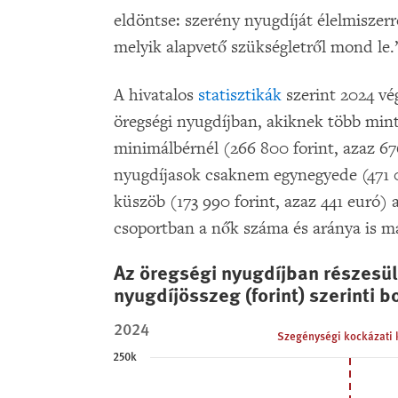
eldöntse: szerény nyugdíját élelmiszerre
melyik alapvető szükségletről mond le.
A hivatalos
statisztikák
szerint 2024 vég
öregségi nyugdíjban, akiknek több min
minimálbérnél (266 800 forint, azaz 67
nyugdíjasok csaknem egynegyede (471 00
küszöb (173 990 forint, azaz 441 euró) 
csoportban a nők száma és aránya is m
Az öregségi nyugdíjban részesü
Az öregségi nyugdíjban részesülők szám
nyugdíjösszeg (forint) szerinti 
Bar chart with 20 bars.
2024
Szegénységi kockázati 
2024
250k
*Magyarországon kétféle minimáljövede