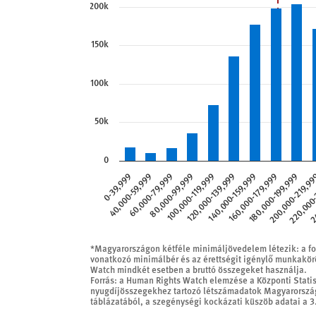
Forrás: a Human Rights Watch elemzése 
200k
View as data table, Az öregségi nyugdí
The chart has 1 X axis displaying HUF.
150k
The chart has 1 Y axis displaying value
100k
50k
0
60,000-79,999
160,000-179,999
80,000-99,999
180,000-199,999
100,000-119,999
200,000-219,9
0-39,999
120,000-139,999
220,000-
40,000-59,999
140,000-159,999
24
*Magyarországon kétféle minimáljövedelem létezik: a f
vonatkozó minimálbér és az érettségit igénylő munkakö
Watch mindkét esetben a bruttó összegeket használja.
Forrás: a Human Rights Watch elemzése a Központi Statisz
nyugdíjösszegekhez tartozó létszámadatok Magyarország 
táblázatából, a szegénységi kockázati küszöb adatai a 3