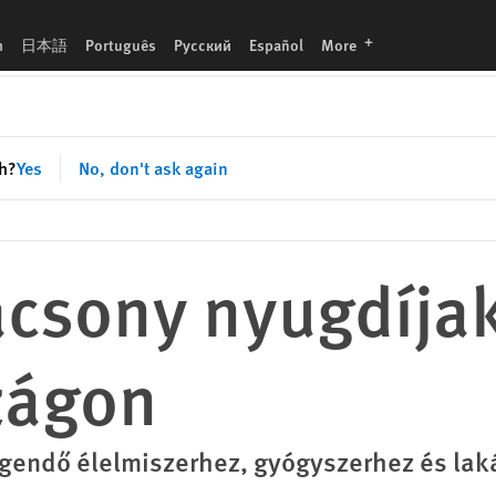
languages
h
日本語
Português
Русский
Español
More
sh?
Yes
No, don't ask again
acsony nyugdíja
zágon
gendő élelmiszerhez, gyógyszerhez és lak