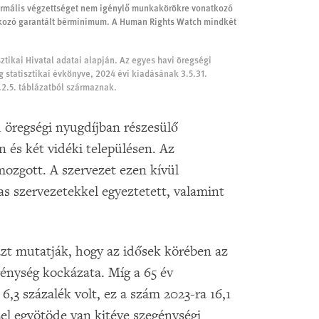
ormális végzettséget nem igénylő munkakörökre vonatkozó
tkozó garantált bérminimum. A Human Rights Watch mindkét
tikai Hivatal adatai alapján. Az egyes havi öregségi
statisztikai évkönyve, 2024 évi kiadásának 3.5.31.
.2.5. táblázatból származnak.
öregségi nyugdíjban részesülő
n és két vidéki településen. Az
mozgott. A szervezet ezen kívül
jas szervezetekkel egyeztetett, valamint
azt mutatják, hogy az idősek körében az
génység kockázata. Míg a 65 év
,3 százalék volt, ez a szám 2023-ra 16,1
el egyötöde van kitéve szegénységi