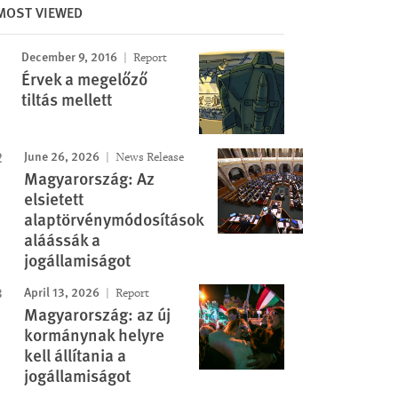
MOST VIEWED
December 9, 2016
Report
Image
Érvek a megelőző
tiltás mellett
June 26, 2026
News Release
Magyarország: Az
elsietett
alaptörvénymódosítások
aláássák a
jogállamiságot
April 13, 2026
Report
Magyarország: az új
kormánynak helyre
kell állítania a
jogállamiságot