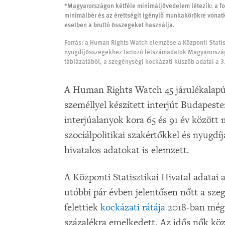
*Magyarországon kétféle minimáljövedelem létezik: a f
minimálbér és az érettségit igénylő munkakörökre vona
esetben a bruttó összegeket használja.
Forrás:
a Human Rights Watch elemzése a Központi Statisz
nyugdíjösszegekhez tartozó létszámadatok Magyarország 
táblázatából, a szegénységi kockázati küszöb adatai a 3
A Human Rights Watch 45 járulékalapú 
személlyel készített interjút Budapeste
interjúalanyok kora 65 és 91 év között 
szociálpolitikai szakértőkkel és nyugdí
hivatalos adatokat is elemzett.
A Központi Statisztikai Hivatal adatai 
utóbbi pár évben jelentősen nőtt a sze
felettiek
kockázati rátája
2018-ban még 6
százalékra emelkedett. Az idős nők köz