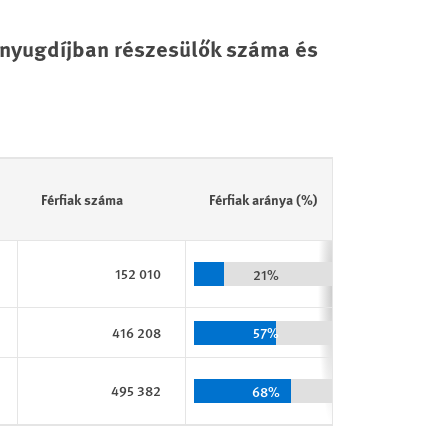
 nyugdíjban részesülők száma és
Férfiak száma
Férfiak aránya (%)
Nők száma
152 010
21%
416 208
57%
495 382
1
68%