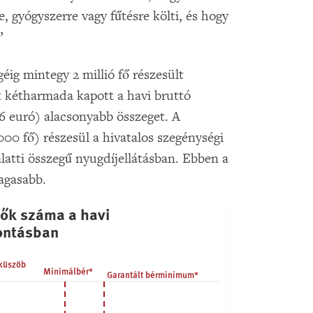
, gyógyszerre vagy fűtésre költi, és hogy
”
éig mintegy 2 millió fő részesült
t kétharmada kapott a havi bruttó
6 euró) alacsonyabb összeget. A
0 fő) részesül a hivatalos szegénységi
alatti összegű nyugdíjellátásban. Ebben a
agasabb.
lők száma a havi
a a havi nyugdíjösszeg (forint) szerinti bontásban
bontásban
küszöb
Minimálbér*
Garantált bérminimum*
lem létezik: a formális végzettséget nem igénylő mu