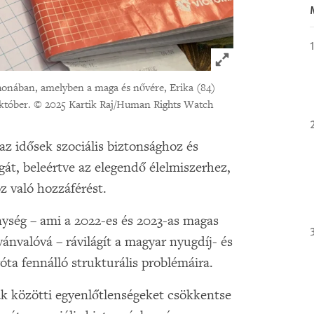
Click to expand 
thonában, amelyben a maga és nővére, Erika (84)
október.
© 2025 Kartik Raj/Human Rights Watch
z idősek szociális biztonsághoz és
gát, beleértve az elegendő élelmiszerhez,
z való hozzáférést.
ység – ami a 2022-es és 2023-as magas
vánvalóvá – rávilágít a magyar nyugdíj- és
óta fennálló strukturális problémáira.
k közötti egyenlőtlenségeket csökkentse