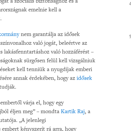
gát a szociális biztonsághoz és a
rországnak emelnie kell a
.
kormány
nem garantálja az idősek
tszínvonalhoz való jogát, beleértve az
s lakásfenntartáshoz való hozzáférést –
ágoknak sürgősen felül kell vizsgálniuk
péseket kell tenniük a nyugdíjak emberi
lésére annak érdekében, hogy az
idősek
tudják.
mbertől várja el, hogy egy
íjból éljen meg” – mondta
Kartik Raj
, a
atója. „A jelenlegi
 embert kényszerít rá arra, hogy