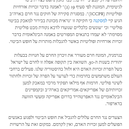
ולהגנה עליה, קבע כי "חרם... כבר מזמן נתפס כצורת ביטוי
לגיטימית, המוגנת לפי סעיף 19 (2)" לאמנה בדבר זכויות אזרחיות
ופוליטיות (
ICCPR
)". במסגרת סקירה של חוקים נגד חרם בארה"ב
הגיע קיי
למסקנה
כי חקיקה זו "נראית מכוונת בבירור למאבק בביטוי
פוליטי" וכי "עונשים כלכליים שנועדו לדכא נקודת מבט פוליטית
מסוימת" לא יעמדו בתנאים המפורטים באמנה הבינלאומית בדבר
זכויות אזרחיות ופוליטיות באשר להגבלות מותרות על חופש הביטוי.
בגרמניה, המונח חרם מעורר את זיכרון החרם על חנויות בבעלות
יהודית בשנות ה-30. השוואה בין תקופה אפלה זו לחרם על ישראל
בשל הפרת זכויות האדם היא זלזול בהיסטוריה שלנו. פעילים ברחבי
העולם משתמשים בחרמות כדי לערער על הפרה של זכויות ולחתור
לשינוי פוליטי. חרמות אף מילאו תפקיד מרכזי במאבק למען
זכויותיהם של אפריקאים-אמריקאים בארה"ב ובקמפיינים
הבינלאומיים נגד האפרטהייד בדרום אפריקה ומעשי הזוועה
בדארפור.
הצעדים נגד החרם עלולים להגביל את חופש הביטוי ולפגוע באנשים
הפועלים למען זכויות האדם, ואין לקדמם. במקום זאת על הרשויות