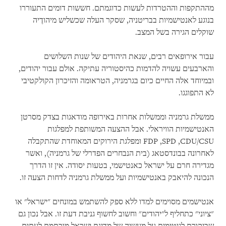
מההתקפות וההטרדות לעשות כדוגמתם. חששות דומים התעוררו
בנוגע לאנטישמיות בבריטניה, שסקר העלה שכשליש מיהודֶיה
שוקלים הגירה בשל המצב.
עבור אירופאים רבים, שנאת היהודים של שנות השלושים
והארבעים עשויה להדמות כהיסטוריה עתיקה. אולם עבור יהודים,
ובמיוחד אלה החיים כיום בגרמניה, הטראומה והזיכרון הקולקטיבי
לא התפוגגו.
ממשלת גרמניה וממשלות אחרות באירופה מודאגות בצדק מסרטן
האנטישמיות הוויראלי. אבל ההצעה המשותפת למפלגות
CDU/CSU
,
SPD
,
FDP
ומפלגת הירוקים המאוחדת שהתקבלה
לאחרונה בבונדסטאג (בית הנבחרים הפדרלי של גרמניה), ואשר
מגדירה חרם על ישראל כאנטישמי, בטעות יסודה. אין זו הדרך
הנכונה להיאבק באנטישמיות ועל ממשלת גרמניה לדחות הצעה זו.
אנטישמים מסוימים למדו ללא ספק להשתמש במונחים "ישראל" או
"ציוני" כתחליף ל"יהודים" וחשוב לחשוף גניבת דעת זו. אבל נכון גם