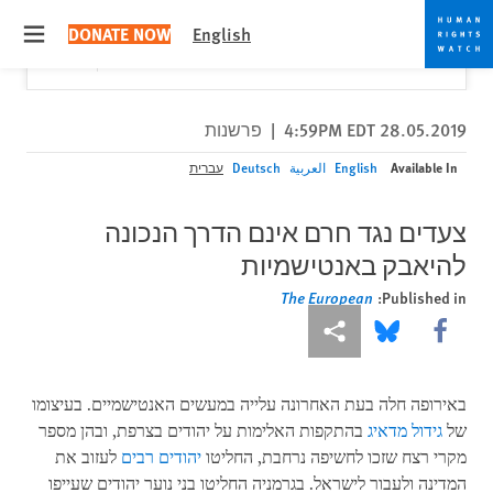
Skip
Skip
Close
Would you like to read this page in English?
✕
DONATE NOW
English
to
to
 menu
Yes
No, don't ask again
cookie
main
content
privacy
notice
28.05.2019 4:59PM EDT
|
פרשנות
Available In
English
العربية
Deutsch
עברית
צעדים נגד חרם אינם הדרך הנכונה
להיאבק באנטישמיות
The European
Published in:
More sharing options
Share this via Bluesky
Share this via Facebook
באירופה חלה בעת האחרונה עלייה במעשים האנטישמיים. בעיצומו
של
גידול מדאיג
בהתקפות האלימות על יהודים בצרפת, ובהן מספר
מקרי רצח שזכו לחשיפה נרחבת, החליטו
יהודים רבים
לעזוב את
המדינה ולעבור לישראל. בגרמניה החליטו בני נוער יהודים שעייפו