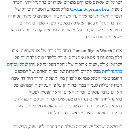
ישראליים שאינם משווקים מוצרים שמקורם בהתנחלויות". חברה
נוספת,
Cactus Supermarkets
מלוקסמבורג, השעתה שיווק של
תוצרת חקלאית ישראלית עד אשר יוכיחו הספקים כי מקור הסחורה
אינו בהתנחלויות, אך המשיכה במקביל לשווק מוצרים אחרים
המיובאים מישראל, כך על פי
הודעה
שפרסמה קבוצת פעילים לאחר
משא ומתן עם החברה.
ארגון
Human Rights Watch
דוחה כל צורה של אנטישמיות, אינו
חלק מתנועת ה-
BDS
ואינו נוקט עמדה כלשהי בנוגע לחרמות על
ישראל. אולם, שנים ארוכות של מחקר העלו כי לא ניתן
לנהל עסקים
בהתנחלויות
מבלי לתרום להפרות של זכויות האדם ושל המשפט
ההומניטארי הבינלאומי או להפיק מהן תועלת. הדרך היחידה שבה
חברות יכולות לעמוד במחויבויותיהן על פי העקרונות המנחים של
האו"ם בדבר עסקים וזכויות האדם, היא להפסיק לפעול
בהתנחלויות. חוקים נגד חרם מענישים חברות הנוקטות פעולה כזו
בהתאם למחויבויותיהן המשפטיות הבינלאומיות ולעמדתם של
גרמניה והאיחוד האירופי באשר להתנחלויות.
לממשלת ישראל יש חקיקה משלה נגד החרם. לפני שנה, הרשויות