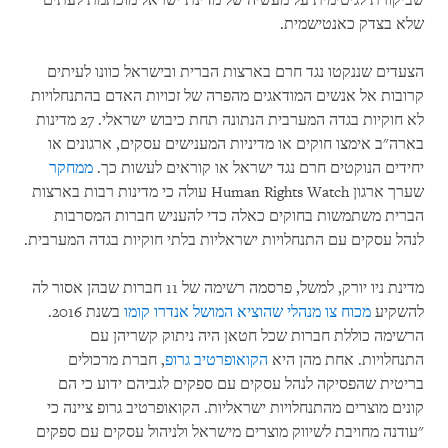
שביקורת לגיטימית על מעשיה של מדינת ישראל מוכתמת לעתים
שלא בצדק כאנטישמית.
הצעדים שננקטו נגד חרם בארצות הברית ובישראל כוונו לעיתים
קרובות אל אנשים המודאגים מהפרה של זכויות האדם בהתנחלויות
לא חוקיות בגדה המערבית הנתונה תחת כיבוש ישראלי. 27 מדינות
בארה"ב אימצו חוקים או מדיניות המענישים עסקים, ארגונים או
יחידים הנוקטים חרם נגד ישראל או קוראים לעשות כך.
ממחקר
שערך ארגון
Human Rights Watch
עולה כי מדינות רבות בארצות
הברית משתמשות בחוקים כאלה כדי להעניש חברות המסרבות
לנהל עסקים עם התנחלויות ישראליות בלתי חוקיות בגדה המערבית.
מדינת ניו יורק, למשל, פרסמה רשימה של 11 חברות שבהן אסור לה
להשקיע
מכוח צו מנהלי שהוציא המושל אנדרו קומו
בשנת 2016.
הרשימה כוללת חברות שכל חטאן היה ניתוק קשריהן עם
התנחלויות. אחת מהן היא
הקואופרטיב גרופ
, חברת מרכולים
בריטית שהפסיקה לנהל עסקים עם ספקים לגביהם ידוע כי הם
קונים מוצרים מהתנחלויות ישראליות. הקואופרטיב גרופ ציינה כי
"עודנה מחויבת לשיווק מוצרים מישראל ולניהול עסקים עם ספקים