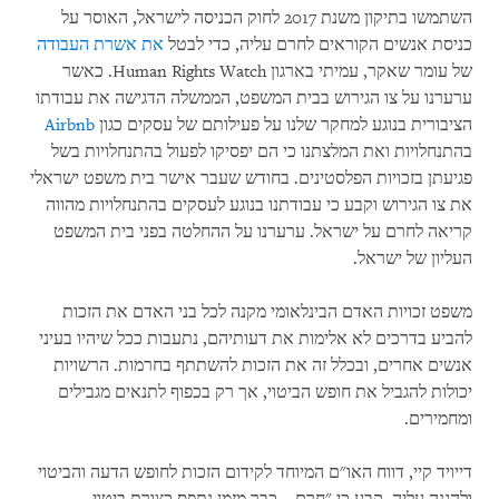
השתמשו בתיקון משנת 2017 לחוק הכניסה לישראל, האוסר על
כניסת אנשים הקוראים לחרם עליה, כדי לבטל
את אשרת העבודה
של עומר שאקר, עמיתי בארגון
Human Rights Watch
. כאשר
ערערנו על צו הגירוש בבית המשפט, הממשלה הדגישה את עבודתו
הציבורית בנוגע למחקר שלנו על פעילותם של עסקים כגון
Airbnb
בהתנחלויות ואת המלצתנו כי הם יפסיקו לפעול בהתנחלויות בשל
פגיעתן בזכויות הפלסטינים. בחודש שעבר אישר בית משפט ישראלי
את צו הגירוש וקבע כי עבודתנו בנוגע לעסקים בהתנחלויות מהווה
קריאה לחרם על ישראל. ערערנו על ההחלטה בפני בית המשפט
העליון של ישראל.
משפט זכויות האדם הבינלאומי מקנה לכל בני האדם את הזכות
להביע בדרכים לא אלימות את דעותיהם, נתעבות ככל שיהיו בעיני
אנשים אחרים, ובכלל זה את הזכות להשתתף בחרמות. הרשויות
יכולות להגביל את חופש הביטוי, אך רק בכפוף לתנאים מגבילים
ומחמירים.
דייויד קיי, דווח האו"ם המיוחד לקידום הזכות לחופש הדעה והביטוי