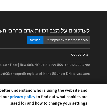
לעדכונים על מצב זכויות אדם ברחבי הע
הרשמה
Footer
גרסת טקסט
menu
e, 34th Floor | New York,
NY
10118-3299
USA
|
t
1.212.290.4700
 501(C)(3) nonprofit registered in the US under EIN: 13-2875808
Human Rights Watch cookie preferences
o better understand who is using the website and
ad our
privacy policy
to find out what cookies are
used for and how to change your settings.