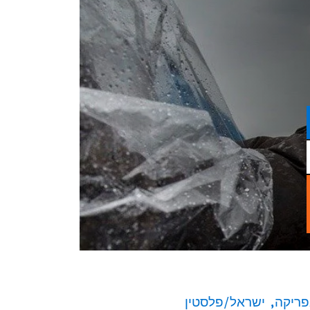
פריקה
ישראל/פלסטין