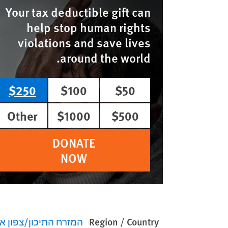
Your tax deductible gift can
help stop human rights
violations and save lives
around the world.
$250
$100
$50
Other
$1000
$500
DONATE
NOW
Region / Country
המזרח התיכון/צפון א