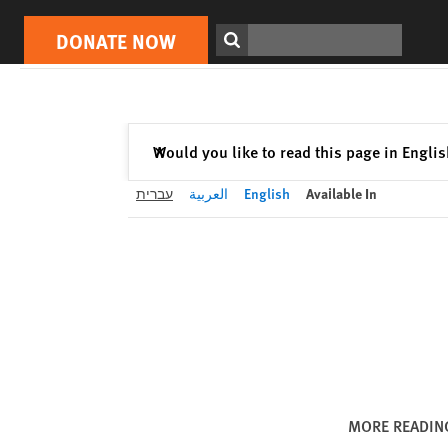
DONATE NOW
Print
Search
DONATE NOW
Close
Would you like to read this page in Engli
✕
Available In
English
العربية
עברית
MORE READIN