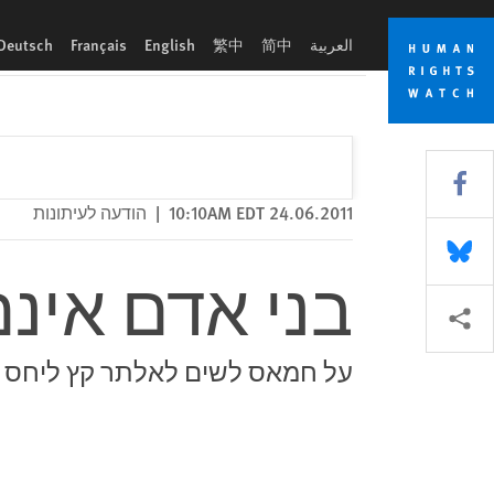
Skip
Skip
בני אדם אינם קלפי מיקוח
to
to
العربية
简中
繁中
English
Français
Deutsch
cookie
main
content
privacy
notice
Share this via Facebook
24.06.2011 10:10AM EDT
|
הודעה לעיתונות
Share this via Bluesky
בני אדם אינם
More sharing options
על חמאס לשים לאלתר קץ ליחס ה