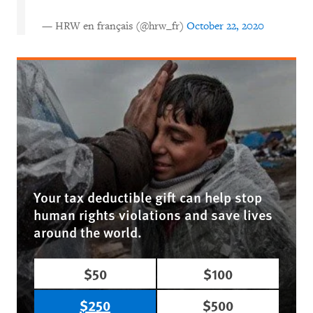
— HRW en français (@hrw_fr)
October 22, 2020
Your tax deductible gift can help stop
human rights violations and save lives
around the world.
$50
$100
$250
$500