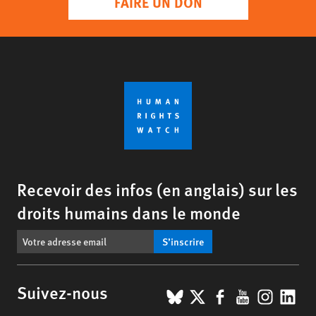
FAIRE UN DON
Recevoir des infos (en anglais) sur les
droits humains dans le monde
S’inscrire
BlueSky
X
Facebook
YouTub
Insta
Lin
Suivez-nous