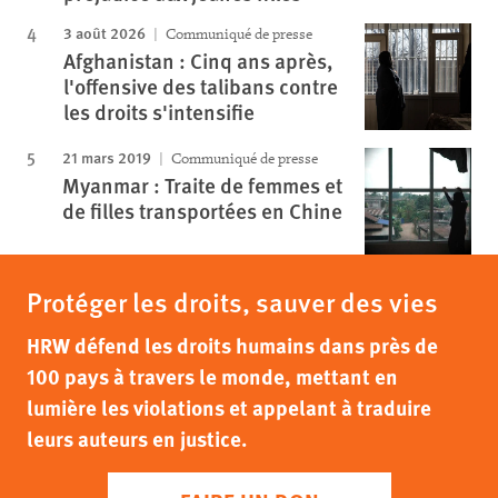
3 août 2026
Communiqué de presse
Afghanistan : Cinq ans après,
l'offensive des talibans contre
les droits s'intensifie
21 mars 2019
Communiqué de presse
Myanmar : Traite de femmes et
de filles transportées en Chine
Protéger les droits, sauver des vies
HRW défend les droits humains dans près de
100 pays à travers le monde, mettant en
lumière les violations et appelant à traduire
leurs auteurs en justice.