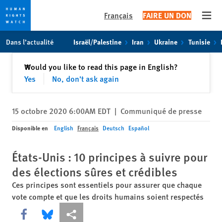
Français
FAIRE UN DON
Open
Skip
Skip
Dans l’actualité
Israël/Palestine
Iran
Ukraine
Tunisie
to
to
cookie
main
Fermer
Would you like to read this page in English?
✕
privacy
content
Yes
No, don't ask again
notice
15 octobre 2020 6:00AM EDT
|
Communiqué de presse
Disponible en
English
Français
Deutsch
Español
États-Unis : 10 principes à suivre pour
des élections sûres et crédibles
Ces principes sont essentiels pour assurer que chaque
vote compte et que les droits humains soient respectés
Share this via Facebook
Share this via Bluesky
Share this via Partagez