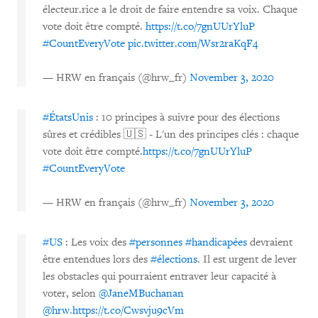
électeur.rice a le droit de faire entendre sa voix. Chaque
vote doit être compté.
https://t.co/7gnUUrYluP
#CountEveryVote
pic.twitter.com/Wsr2raKqF4
— HRW en français (@hrw_fr)
November 3, 2020
#ÉtatsUnis
: 10 principes à suivre pour des élections
sûres et crédibles 🇺🇸 - L'un des principes clés : chaque
vote doit être compté.
https://t.co/7gnUUrYluP
#CountEveryVote
— HRW en français (@hrw_fr)
November 3, 2020
#US
: Les voix des
#personnes
#handicapées
devraient
être entendues lors des
#élections
. Il est urgent de lever
les obstacles qui pourraient entraver leur capacité à
voter, selon
@JaneMBuchanan
@hrw
.
https://t.co/Cwsvju9cVm