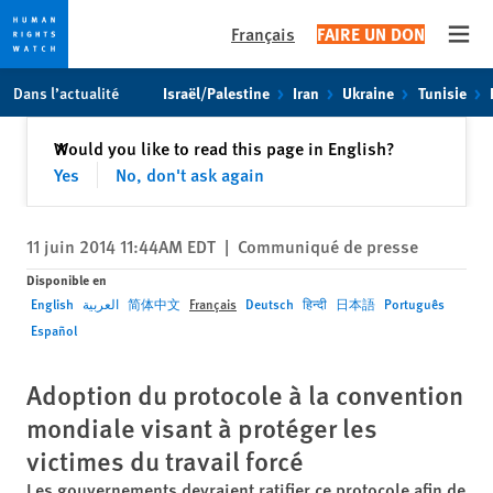
Français
FAIRE UN DON
Open
Skip
Skip
Dans l’actualité
Israël/Palestine
Iran
Ukraine
Tunisie
to
to
cookie
main
Fermer
Would you like to read this page in English?
✕
privacy
content
Yes
No, don't ask again
notice
11 juin 2014 11:44AM EDT
|
Communiqué de presse
Disponible en
English
العربية
简体中文
Français
Deutsch
हिन्दी
日本語
Português
Español
Adoption du protocole à la convention
mondiale visant à protéger les
victimes du travail forcé
Les gouvernements devraient ratifier ce protocole afin de