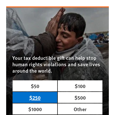
Your tax deductible gift can help stop
human rights violations and save lives
around the world.
$50
$100
$250
$500
$1000
Other