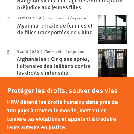
Bangladesh : Le mariage des enfants porte
préjudice aux jeunes filles
21 mars 2019
Communiqué de presse
Myanmar : Traite de femmes et
de filles transportées en Chine
3 août 2026
Communiqué de presse
Afghanistan : Cinq ans après,
l'offensive des talibans contre
les droits s'intensifie
Protéger les droits, sauver des vies
HRW défend les droits humains dans près de
100 pays à travers le monde, mettant en
lumière les violations et appelant à traduire
leurs auteurs en justice.