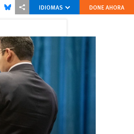
IDIOMAS
DONE AHORA
this via Facebook
Share this via Bluesky
Share this via Compartir