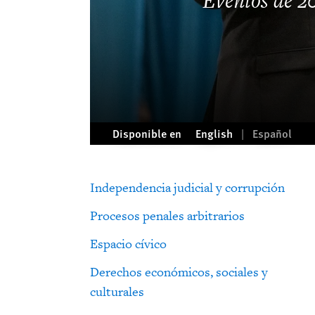
Eventos de 2
Disponible en
English
Español
Independencia judicial y corrupción
Procesos penales arbitrarios
Espacio cívico
Derechos económicos, sociales y
culturales