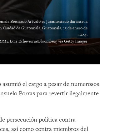
emala Bernardo Arévalo es juramentado durante la
n Ciudad de Guatemala, Guatemala, 15 de enero de
2024.
2024 Luis Echeverria/Bloomberg via Getty Images
o asumió el cargo a pesar de numerosos
onsuelo Porras para revertir ilegalmente
de persecución política contra
ueces, así como contra miembros del