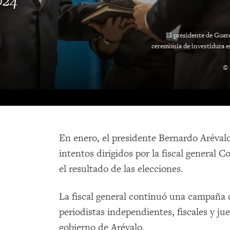
024
El presidente de Guat
ceremonia de investidura e
© 
En enero, el presidente Bernardo Aréval
intentos dirigidos por la fiscal general C
el resultado de las elecciones.
La fiscal general continuó una campaña 
periodistas independientes, fiscales y j
gobierno de Arévalo.