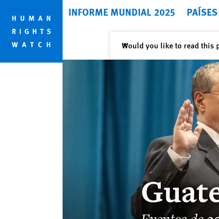
Skip
Skip
INFORME MUNDIAL 2025
PAÍSES
to
to
cookie
main
privacy
content
Cerrar
Would you like to read this 
✕
notice
Guat