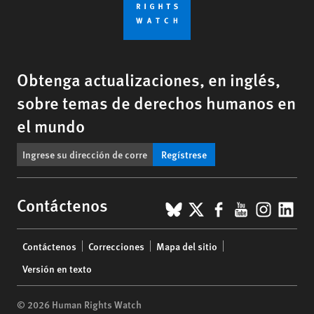
Obtenga actualizaciones, en inglés,
sobre temas de derechos humanos en
el mundo
Regístrese
BlueSky
X
Facebook
YouTub
Insta
Lin
Contáctenos
Footer
Contáctenos
Correcciones
Mapa del sitio
menu
Versión en texto
© 2026 Human Rights Watch