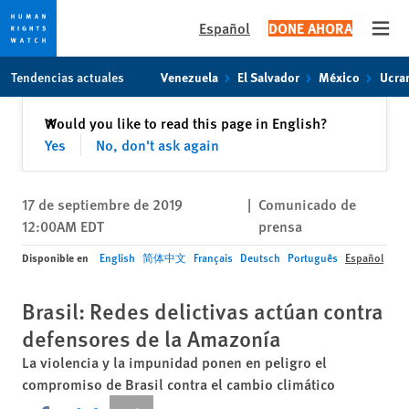
Español
DONE AHORA
Open
Skip
Skip
Tendencias actuales
Venezuela
El Salvador
México
Ucra
to
to
cookie
main
Cerrar
Would you like to read this page in English?
✕
privacy
content
Yes
No, don't ask again
notice
17 de septiembre de 2019
|
Comunicado de
12:00AM EDT
prensa
Disponible en
English
简体中文
Français
Deutsch
Português
Español
Brasil: Redes delictivas actúan contra
defensores de la Amazonía
La violencia y la impunidad ponen en peligro el
compromiso de Brasil contra el cambio climático