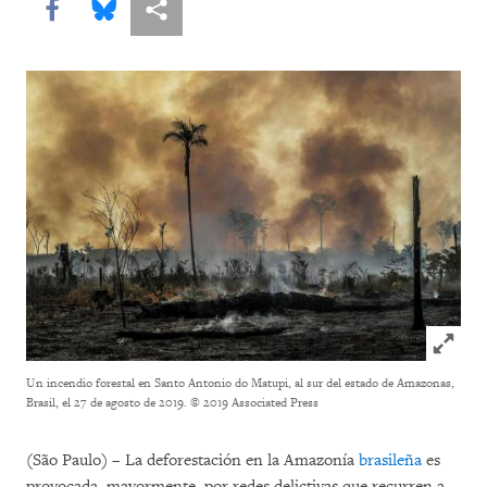
Share this via Facebook
Share this via Bluesky
Share this via Compartir
Click to
Un incendio forestal en Santo Antonio do Matupi, al sur del estado de Amazonas,
Brasil, el 27 de agosto de 2019.
© 2019 Associated Press
(São Paulo) – La deforestación en la Amazonía
brasileña
es
provocada, mayormente, por redes delictivas que recurren a