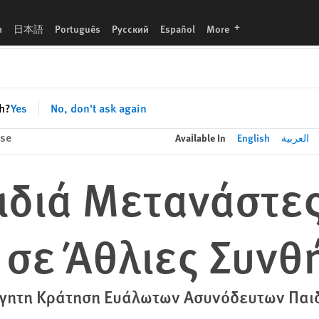
languages
h
日本語
Português
Русский
Español
More
sh?
Yes
No, don't ask again
ase
Available In
English
العربية
ιδιά Μετανάστε
 σε Άθλιες Συνθ
λόγητη Κράτηση Ευάλωτων Ασυνόδευτων Παι