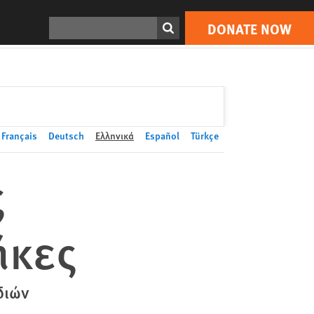
DONATE NOW
Print
Search
DONATE NOW
Français
Deutsch
Ελληνικά
Español
Türkçe
ς
ήκες
διών