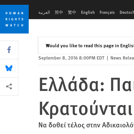
Skip
Skip
Ελλάδα: Παιδιά Μετανάστες Κρατούνται σε Άθλιες Συνθήκες
to
to
العربية
简中
繁中
English
Français
Deutsc
cookie
main
privacy
content
notice
Close
Would you like to read this page in Engli
✕
Share this via Facebook
September 8, 2016 8:00PM EDT
|
News Rele
Share this via Bluesky
Ελλάδα: Πα
More sharing options
Κρατούνται
Να δοθεί τέλος στην Αδικαιο