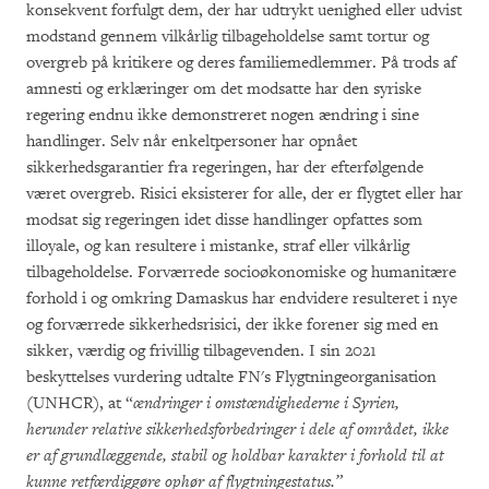
konsekvent forfulgt dem, der har udtrykt uenighed eller udvist
modstand gennem vilkårlig tilbageholdelse samt tortur og
overgreb på kritikere og deres familiemedlemmer. På trods af
amnesti og erklæringer om det modsatte har den syriske
regering endnu ikke demonstreret nogen ændring i sine
handlinger. Selv når enkeltpersoner har opnået
sikkerhedsgarantier fra regeringen, har der efterfølgende
været overgreb. Risici eksisterer for alle, der er flygtet eller har
modsat sig regeringen idet disse handlinger opfattes som
illoyale, og kan resultere i mistanke, straf eller vilkårlig
tilbageholdelse. Forværrede socioøkonomiske og humanitære
forhold i og omkring Damaskus har endvidere resulteret i nye
og forværrede sikkerhedsrisici, der ikke forener sig med en
sikker, værdig og frivillig tilbagevenden. I sin 2021
beskyttelses vurdering udtalte FN's Flygtningeorganisation
(UNHCR), at “
ændringer i omstændighederne i Syrien,
herunder relative sikkerhedsforbedringer i dele af området, ikke
er af grundlæggende, stabil og holdbar karakter i forhold til at
kunne retfærdiggøre ophør af flygtningestatus.”