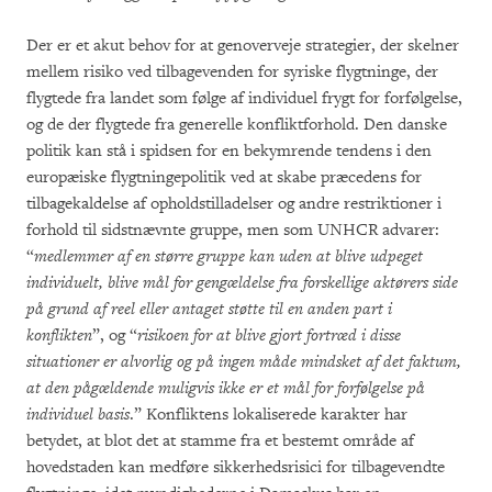
Der er et akut behov for at genoverveje strategier, der skelner
mellem risiko ved tilbagevenden for syriske flygtninge, der
flygtede fra landet som følge af individuel frygt for forfølgelse,
og de der flygtede fra generelle konfliktforhold. Den danske
politik kan stå i spidsen for en bekymrende tendens i den
europæiske flygtningepolitik ved at skabe præcedens for
tilbagekaldelse af opholdstilladelser og andre restriktioner i
forhold til sidstnævnte gruppe, men som UNHCR advarer:
“
medlemmer af en større gruppe kan uden at blive udpeget
individuelt, blive mål for gengældelse fra forskellige aktørers side
på grund af reel eller antaget støtte til en anden part i
konflikten
”, og “
risikoen for at blive gjort fortræd i disse
situationer er alvorlig og på ingen måde mindsket af det faktum,
at den pågældende muligvis ikke er et mål for forfølgelse på
individuel basis
.” Konfliktens lokaliserede karakter har
betydet, at blot det at stamme fra et bestemt område af
hovedstaden kan medføre sikkerhedsrisici for tilbagevendte