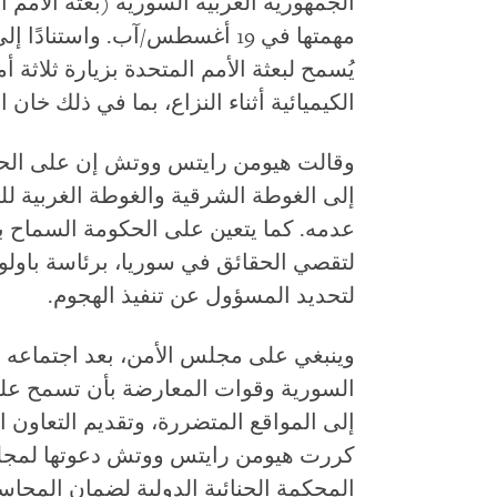
الجمهورية العربية السورية (بعثة الأمم ا
مهمتها في 19 أغسطس/آب. واستناد
يُسمح لبعثة الأمم المتحدة بزيارة ثلاثة أ
الكيميائية أثناء النزاع، بما في ذلك خ
وقالت هيومن رايتس ووتش إن على الحك
إلى الغوطة الشرقية والغوطة الغربية لل
عدمه. كما يتعين على الحكومة السماح ب
لتقصي الحقائق في سوريا، برئاسة باولو 
لتحديد المسؤول عن تنفيذ الهجوم.
وينبغي على مجلس الأمن، بعد اجتماعه 
السورية وقوات المعارضة بأن تسمح على
إلى المواقع المتضررة، وتقديم التعاون ا
كررت هيومن رايتس ووتش دعوتها لمجلس
المحكمة الجنائية الدولية لضمان المحا