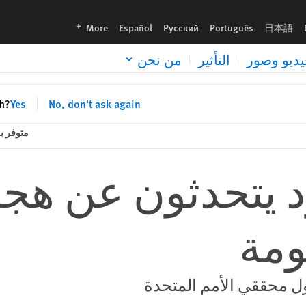
languages
More
Español
Русский
Português
日本語
يديو وصور
التأثير
من نحن
sh?
Yes
No, don't ask again
متوفر بـ
د يتحدثون عن هج
ومة
 محققي الأمم المتحدة