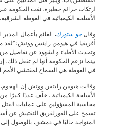
أغسطس/آب. ويُثير قتل المدنيين على 
ارتكاب جرائم خطيرة. نفت الحكومة عبر ق
الأسلحة الكيميائية في الغوطة الشرقية
وقال
جو ستورك
، القائم بأعمال المدي
أفريقيا في هيومن رايتس ووتش: "لقد م
وتحدث الأطباء والشهود عن تفاصيل مروعة 
بينما تزعم الحكومة أنها لم تفعل ذلك. 
في الغوطة هي السماح لمفتشي الأمم ال
وقالت هيومن رايتس ووتش إن الهجوم، 
الأسلحة الكيميائية ، خلّف عددًا كبيرًا
محاسبة المسؤولين على عمليات القتل غير
تسمح على الفور
لفريق التفتيش عن أسلحة
المتواجد حاليًا في دمشق، بالوصول إلى