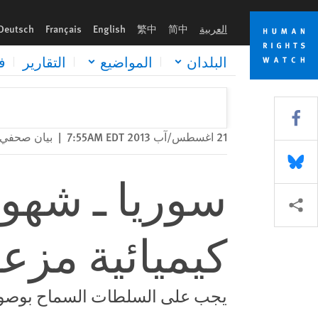
Skip
Skip
سوريا ـ شهود يتحدثون عن هجمات كيميائية مزعومة
to
to
العربية
简中
繁中
English
Français
Deutsch
cookie
main
content
privacy
البلدان
المواضيع
التقارير
ف
notice
Share this via Facebook
21 اغسطس/آب 2013 7:55AM EDT
|
بيان صحفي
Share this via Bluesky
سوريا ـ شهو
Share this via مشاركة
كيميائية مزع
يجب على السلطات السماح بوصول