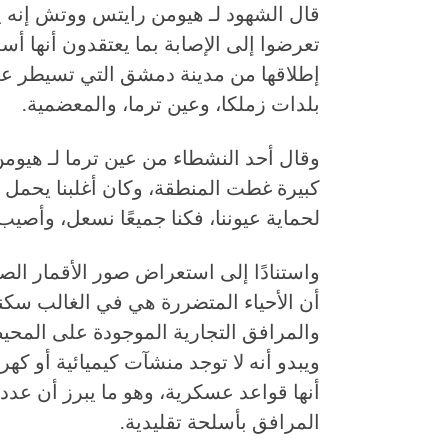
قال الشهود لـ هيومن رايتس ووتش إنه ي
تعرضوا إلى الإصابة بما يعتقدون أنها أس
إطلاقها من مدينة دمشق التي تسيطر عل
بلدات زملكا، وعين ترما، والمعضمية.
وقال أحد النشطاء من عين ترما لـ هيو
كبيرة غطت المنطقة، وكان أغلبنا يحمل أ
لحماية عيوننا، فكنا جميعًا نسعل، وأصيب 
واستنادًا إلى استعراض صور الأقمار ا
أن الأحياء المتضررة هي في الغالب سك
والمرافق التجارية الموجودة على المحي
ويبدو أنه لا توجد منشآت كيميائية أو كهرب
أنها قواعد عسكرية، وهو ما يبرز أن عدد
المرافق بأسلحة تقليدية.