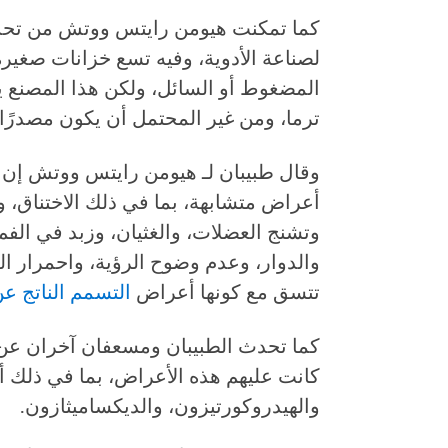
كما تمكنت هيومن رايتس ووتش من تحديد
لصناعة الأدوية، وفيه تسع خزانات صغيرة 
المضغوط أو السائل، ولكن هذا المصنع ي
ترما، ومن غير المحتمل أن يكون مصدرً
وقال طبيبان لـ هيومن رايتس ووتش إن
أعراض متشابهة، بما في ذلك الاختناق، 
وتشنج العضلات، والغثيان، وزبد في الفم
والدوار، وعدم وضوح الرؤية، واحمرار ا
تتسق مع كونها أعراض
التسمم الناتج ع
كما تحدث الطبيبان ومسعفان آخران عن ن
كانت عليهم هذه الأعراض، بما في ذلك أدوي
والهيدروكورتيزون، والديكساميثازون.