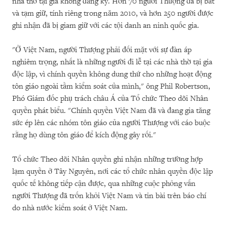
nhà thờ tại gia không đăng ký. Hơn 70 người Thượng đã bị bắt
và tạm giữ, tính riêng trong năm 2010, và hơn 250 người được
ghi nhận đã bị giam giữ với các tội danh an ninh quốc gia.
"Ở Việt Nam, người Thượng phải đối mặt với sự đàn áp
nghiêm trọng, nhất là những người đi lễ tại các nhà thờ tại gia
độc lập, vì chính quyền không dung thứ cho những hoạt động
tôn giáo ngoài tầm kiểm soát của mình," ông Phil Robertson,
Phó Giám đốc phụ trách châu Á của Tổ chức Theo dõi Nhân
quyền phát biểu. "Chính quyền Việt Nam đã và đang gia tăng
sức ép lên các nhóm tôn giáo của người Thượng với cáo buộc
rằng họ dùng tôn giáo để kích động gây rối."
Tổ chức Theo dõi Nhân quyền ghi nhận những trường hợp
lạm quyền ở Tây Nguyên, nơi các tổ chức nhân quyền độc lập
quốc tế không tiếp cận được, qua những cuộc phỏng vấn
người Thượng đã trốn khỏi Việt Nam và tin bài trên báo chí
do nhà nước kiểm soát ở Việt Nam.