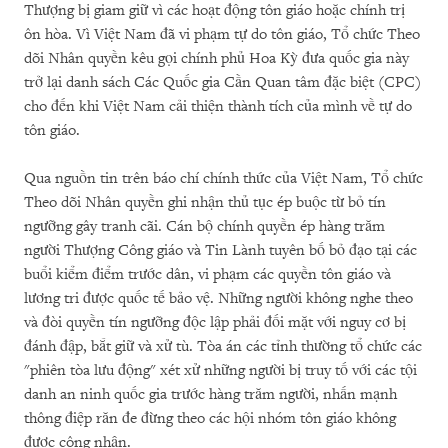
Thượng bị giam giữ vì các hoạt động tôn giáo hoặc chính trị
ôn hòa. Vì Việt Nam đã vi phạm tự do tôn giáo, Tổ chức Theo
dõi Nhân quyền kêu gọi chính phủ Hoa Kỳ đưa quốc gia này
trở lại danh sách Các Quốc gia Cần Quan tâm đặc biệt (CPC)
cho đến khi Việt Nam cải thiện thành tích của mình về tự do
tôn giáo.
Qua nguồn tin trên báo chí chính thức của Việt Nam, Tổ chức
Theo dõi Nhân quyền ghi nhận thủ tục ép buộc từ bỏ tín
ngưỡng gây tranh cãi. Cán bộ chính quyền ép hàng trăm
người Thượng Công giáo và Tin Lành tuyên bố bỏ đạo tại các
buổi kiểm điểm trước dân, vi phạm các quyền tôn giáo và
lương tri được quốc tế bảo vệ. Những người không nghe theo
và đòi quyền tín ngưỡng độc lập phải đối mặt với nguy cơ bị
đánh đập, bắt giữ và xử tù. Tòa án các tỉnh thường tổ chức các
"phiên tòa lưu động" xét xử những người bị truy tố với các tội
danh an ninh quốc gia trước hàng trăm người, nhấn mạnh
thông điệp răn đe đừng theo các hội nhóm tôn giáo không
được công nhận.