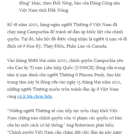
động" khác, theo
Đắk Nông
, báo của Đảng Cộng sản
Việt Nam tỉnh Đắk Nông.
Kể từ năm 2001, hàng ngàn người Thượng ở Việt Nam đã
chạy sang Campuchia để tránh sự đàn áp khốc liệt của chính
quyền. Tại đó, hầu hết đã được công nhận là người tị nạn và đi
định cư ở Hoa Kỳ, Thụy Điển, Phần Lan và Canada.
Vào tháng Mười Hai năm 2010, chính quyền Campuchia yêu
cầu Cao ủy Tị nạn Liên hiệp Quốc (UNHCR) đóng cửa trung
tâm tị nạn dành cho người Thượng ở Phnom Penh. Sau khi
trung tâm này bị đóng cửa vào ngày 15 tháng Hai năm 2011,
những người Thượng muốn trốn tránh đàn áp ở Việt Nam
càng
có ít lựa chọn hơn
.
"Những người Thượng sẽ còn tiếp tục trốn chạy khỏi Việt
Nam chừng nào chính quyền còn vi phạm các quyền cơ bản
của họ một cách có hệ thống," ông Robertson phát biểu.
"Chính quyền Việt Nam cần chấm dứt việc đàn áp này ngay