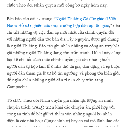
chức Theo dõi Nhân quyền mới công bố ngày hôm nay.
Bản báo cáo dài 45 trang, "
Người Thượng Cơ đốc giáo ở Việt
Nam: Hồ sơ nghiên cứu một trường hợp đàn áp tôn giáo
," nêu
chi tiết những vụ việc đàn áp mới nhất của chính quyền đối
với những người dân tộc bản địa Tây Nguyên, được gọi chung
là người Thượng. Báo cáo ghi nhận những vụ công an truy bắt
giữ những người Thượng đang còn trốn tránh. Hồ sơ này cũng
liệt kê chi tiết cách thức chính quyền giải tán những buổi
người dân tụ họp làm lễ ở nhà thờ tại gia, dàn dựng và ép buộc
người dân tham gia lễ từ bỏ tín ngưỡng, và phong tỏa biên giới
để ngăn chặn những người dân tị nạn chạy trốn sang
Campuchia.
Tổ chức Theo dõi Nhân quyền ghi nhận lực lượng an ninh
chuyên trách (PA43) triển khai các chuyên án, phối hợp với
công an tỉnh để bắt giữ và thẩm vấn những người họ nhận
diện là các nhà hoạt động chính trị hay có vai trò lãnh đạo các