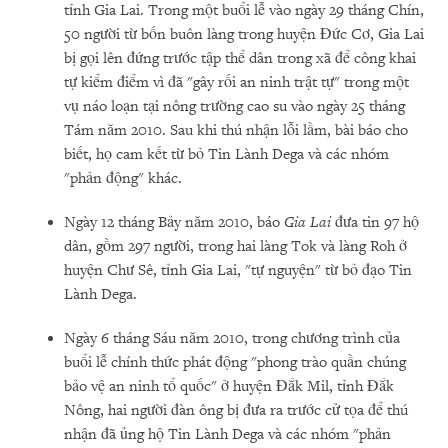
tỉnh Gia Lai. Trong một buổi lễ vào ngày 29 tháng Chín,
50 người từ bốn buôn làng trong huyện Đức Cơ, Gia Lai
bị gọi lên đứng trước tập thể dân trong xã để công khai
tự kiểm điểm vì đã "gây rối an ninh trật tự" trong một
vụ náo loạn tại nông trường cao su vào ngày 25 tháng
Tám năm 2010. Sau khi thú nhận lỗi lầm, bài báo cho
biết, họ cam kết từ bỏ Tin Lành Dega và các nhóm
"phản động" khác.
Ngày 12 tháng Bảy năm 2010, báo
Gia Lai
đưa tin 97 hộ
dân, gồm 297 người, trong hai làng Tok và làng Roh ở
huyện Chư Sê, tỉnh Gia Lai, "tự nguyện" từ bỏ đạo Tin
Lành Dega.
Ngày 6 tháng Sáu năm 2010, trong chương trình của
buổi lễ chính thức phát động "phong trào quần chúng
bảo vệ an ninh tổ quốc" ở huyện Đắk Mil, tỉnh Đắk
Nông, hai người đàn ông bị đưa ra trước cử tọa để thú
nhận đã ủng hộ Tin Lành Dega và các nhóm "phản