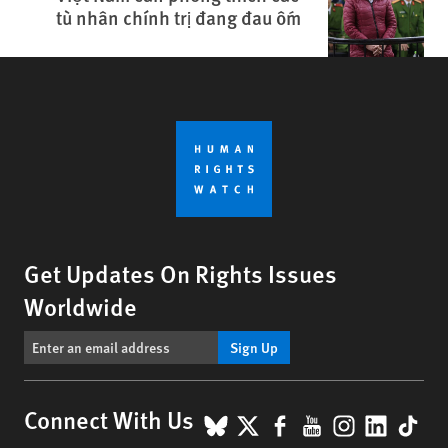
tù nhân chính trị đang đau ốm
Get Updates On Rights Issues
Worldwide
Sign Up
BlueSky
X
Facebook
YouTube
Instagr
Linke
Tik
Connect With Us