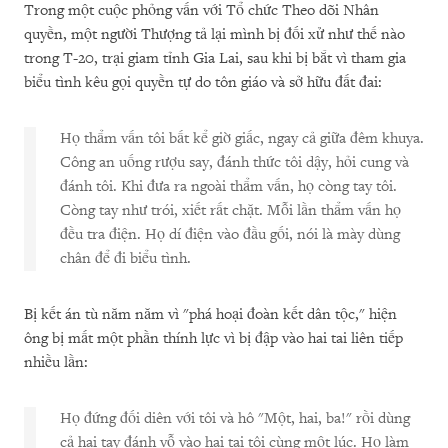
Trong một cuộc phỏng vấn với Tổ chức Theo dõi Nhân
quyền, một người Thượng tả lại mình bị đối xử như thế nào
trong T-20, trại giam tỉnh Gia Lai, sau khi bị bắt vì tham gia
biểu tình kêu gọi quyền tự do tôn giáo và sở hữu đất đai:
Họ thẩm vấn tôi bất kể giờ giấc, ngay cả giữa đêm khuya.
Công an uống rượu say, đánh thức tôi dậy, hỏi cung và
đánh tôi. Khi đưa ra ngoài thẩm vấn, họ còng tay tôi.
Còng tay như trói, xiết rất chặt. Mỗi lần thẩm vấn họ
đều tra điện. Họ dí điện vào đầu gối, nói là mày dùng
chân để đi biểu tình.
Bị kết án tù năm năm vì "phá hoại đoàn kết dân tộc," hiện
ông bị mất một phần thính lực vì bị đập vào hai tai liên tiếp
nhiều lần:
Họ đứng đối diên với tôi và hô "Một, hai, ba!" rồi dùng
cả hai tay đánh vỗ vào hai tai tôi cùng một lúc. Họ làm