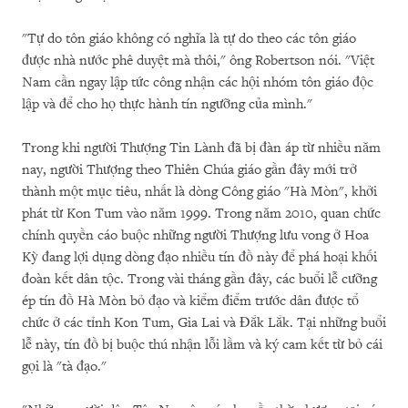
"Tự do tôn giáo không có nghĩa là tự do theo các tôn giáo
được nhà nước phê duyệt mà thôi," ông Robertson nói. "Việt
Nam cần ngay lập tức công nhận các hội nhóm tôn giáo độc
lập và để cho họ thực hành tín ngưỡng của mình."
Trong khi người Thượng Tin Lành đã bị đàn áp từ nhiều năm
nay, người Thượng theo Thiên Chúa giáo gần đây mới trở
thành một mục tiêu, nhất là dòng Công giáo "Hà Mòn", khởi
phát từ Kon Tum vào năm 1999. Trong năm 2010, quan chức
chính quyền cáo buộc những người Thượng lưu vong ở Hoa
Kỳ đang lợi dụng dòng đạo nhiều tín đồ này để phá hoại khối
đoàn kết dân tộc. Trong vài tháng gần đây, các buổi lễ cưỡng
ép tín đồ Hà Mòn bỏ đạo và kiểm điểm trước dân được tổ
chức ở các tỉnh Kon Tum, Gia Lai và Đắk Lắk. Tại những buổi
lễ này, tín đồ bị buộc thú nhận lỗi lầm và ký cam kết từ bỏ cái
gọi là "tà đạo."