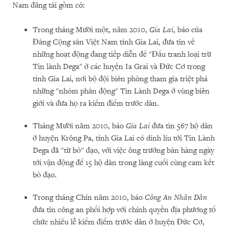
Nam đăng tải gồm có:
Trong tháng Mười một, năm 2010,
Gia Lai
, báo của
Đảng Cộng sản Việt Nam tỉnh Gia Lai, đưa tin về
những hoạt động đang tiếp diễn để "Đấu tranh loại trừ
Tin lành Dega" ở các huyện Ia Grai và Đức Cơ trong
tỉnh Gia Lai, nơi bộ đội biên phòng tham gia triệt phá
những "nhóm phản động" Tin Lành Dega ở vùng biên
giới và đưa họ ra kiểm điểm trước dân.
Tháng Mười năm 2010, báo
Gia Lai
đưa tin 567 hộ dân
ở huyện Krông Pa, tỉnh Gia Lai có dính líu tới Tin Lành
Dega đã "từ bỏ" đạo, với việc ông trưởng bản hàng ngày
tới vận động để 15 hộ dân trong làng cuối cùng cam kết
bỏ đạo.
Trong tháng Chín năm 2010, báo
Công An Nhân Dân
đưa tin công an phối hợp với chính quyền địa phương tổ
chức nhiều lễ kiểm điểm trước dân ở huyện Đức Cơ,