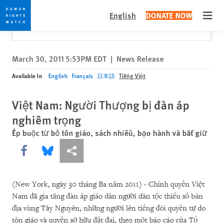
Skip
Skip
Close
Would you like to read this page in English?
✕
English
DONATE NOW
to
to
Open
Yes
No, don't ask again
cookie
main
privacy
content
notice
March 30, 2011 5:53PM EDT
|
News Release
Available In
English
Français
日本語
Tiếng Việt
Việt Nam: Người Thượng bị đàn áp
nghiêm trọng
Ép buộc từ bỏ tôn giáo, sách nhiễu, bạo hành và bắt giữ
Share this via Facebook
Share this via Bluesky
More sharing options
(New York, ngày 30 tháng Ba năm 2011) - Chính quyền Việt
Nam đã gia tăng đàn áp giáo dân người dân tộc thiểu số bản
địa vùng Tây Nguyên, những người lên tiếng đòi quyền tự do
tôn giáo và quyền sở hữu đất đai, theo một báo cáo của Tổ