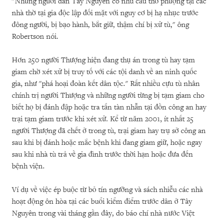
"Những người dân Tây Nguyên có nhu cầu thờ phượng tại các
nhà thờ tại gia độc lập đối mặt với nguy cơ bị hạ nhục trước
đông người, bị bạo hành, bắt giữ, thậm chí bị xử tù," ông
Robertson nói.
Hơn 250 người Thượng hiện đang thụ án trong tù hay tạm
giam chờ xét xử bị truy tố với các tội danh về an ninh quốc
gia, như "phá hoại đoàn kết dân tộc." Rất nhiều cựu tù nhân
chính trị người Thượng và những người từng bị tạm giam cho
biết họ bị đánh đập hoặc tra tấn tàn nhẫn tại đồn công an hay
trại tạm giam trước khi xét xử. Kể từ năm 2001, ít nhất 25
người Thượng đã chết ở trong tù, trại giam hay trụ sở công an
sau khi bị đánh hoặc mắc bệnh khi đang giam giữ, hoặc ngay
sau khi nhà tù trả về gia đình trước thời hạn hoặc đưa đến
bệnh viện.
Ví dụ về việc ép buộc từ bỏ tín ngưỡng và sách nhiễu các nhà
hoạt động ôn hòa tại các buổi kiểm điểm trước dân ở Tây
Nguyên trong vài tháng gần đây, do báo chí nhà nước Việt