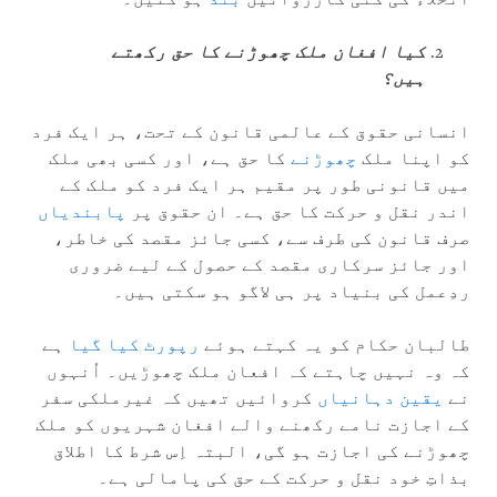
کیا افغان ملک چھوڑنے کا حق رکھتے
ہیں؟
انسانی حقوق کے عالمی قانون کے تحت، ہر ایک فرد
کو اپنا ملک
چھوڑنے
کا حق ہے، اور کسی بھی ملک
میں قانونی طور پر مقیم ہر ایک فرد کو ملک کے
اندر نقل و حرکت کا حق ہے۔ ان حقوق پر
پابندیاں
صرف قانون کی طرف سے، کسی جائز مقصد کی خاطر،
اور جائز سرکاری مقصد کے حصول کے لیے ضروری
ردِعمل کی بنیاد پر ہی لاگو ہو سکتی ہیں۔
طالبان حکام کو یہ کہتے ہوئے
رپورٹ کیا گیا
ہے
کہ وہ نہیں چاہتے کہ افعان ملک چھوڑیں۔ اُنہوں
نے
یقین دہانیاں
کروائیں تھیں کہ غیرملکی سفر
کے اجازت نامے رکھنے والے افغان شہریوں کو ملک
چھوڑنے کی اجازت ہو گی، البتہ اِس شرط کا اطلاق
بذاتِ خود نقل و حرکت کے حق کی پامالی ہے۔