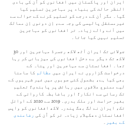
ایران اور پاکستان میں افغانوں کو اُن کی بادی
النظر حالت کی بنیاد پر مہاجرین تسلیم کیا
گیا۔ مگر اُن کے درجے کو تسلیم کرنے کے حوالے سے
غیرمستقل پالیسی کی وجہ سے، اِن دونوں اِن ممالک
میں آنے والے زیادہ تر افغانوں کو مہاجرین
تسلیم نہیں کیا جاتا۔
جولائی تک ایران آٹھ لاکھ رجسرڈ مہاجرین اور 30
لاکھ تک دیگر بے دخل افغانوں کی میزبانی کر رہا
تھا۔ افغانستان سے مہاجرین اور پناہ کے
درخواست گزاروں نے ایران میں
مظالم
کا سامنا
بھی کیا ہے، بشمول کئی صوبوں میں غیر شہریوں کے
لیے ممنوع علاقوں میں رہائش پر پابندی؛ تعلیم
تک رسائی سے انکار؛ اور باضابطہ کاروائی کے
بغیر حراست اور ملک بدری۔ 2019 سے 2020 کے اوائل
تک، ایران نے لگ بھگ پندرہ لاکھ افغانوں کو واپس
افغانستان دھکیلا، زيادہ تر کو اُن کی
رضامندی
کے بغیر
۔