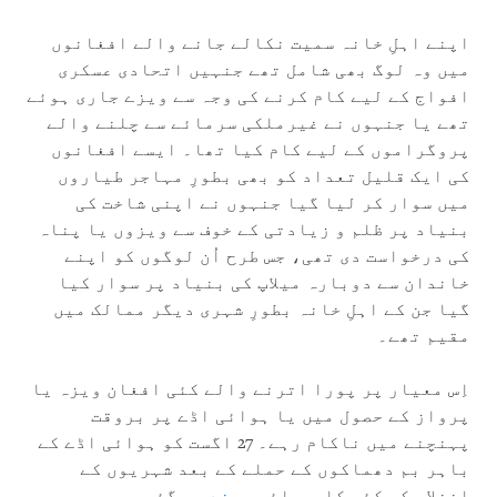
اپنے اہلِ خانہ سمیت نکالے جانے والے افغانوں
میں وہ لوگ بھی شامل تھے جنہیں اتحادی عسکری
افواج کے لیے کام کرنے کی وجہ سے ویزے جاری ہوئے
تھے یا جنہوں نے غیرملکی سرمائے سے چلنے والے
پروگراموں کے لیے کام کیا تھا۔ ایسے افغانوں
کی ایک قلیل تعداد کو بھی بطورِ مہاجر طیاروں
میں سوار کر لیا گیا جنہوں نے اپنی شاخت کی
بنیاد پر ظلم و زیادتی کے خوف سے ویزوں یا پناہ
کی درخواست دی تھی، جس طرح اُن لوگوں کو اپنے
خاندان سے دوبارہ میلاپ کی بنیاد پر سوار کیا
گیا جن کے اہلِ خانہ بطورِ شہری دیگر ممالک میں
مقیم تھے۔
اِس معیار پر پورا اترنے والے کئی افغان ویزہ یا
پرواز کے حصول میں یا ہوائی اڈے پر بروقت
پہنچنے میں ناکام رہے۔ 27 اگست کو ہوائی اڈے کے
باہر بم دھماکوں کے حملے کے بعد شہریوں کے
انخلاء کی کئی کارروائیں
بند
ہو گئیں۔