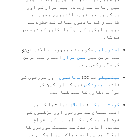
میں زيادہ سے زیادہ بیس ہزار کو اور
یہ کہ وہ عورتوں، لڑکیوں، بچوں اور
طالبان کے ہاتھوں مظالم کے خطرے سے
دوچار لوگوں کی نوآبادکاری کو ترجیح
دے گا۔
آسٹریلوی
حکومت نے موجودہ سالانہ 13,750
مہاجرین میں
تین ہزار
افغان مہاجرین
کی جگہ رکھی ہے۔
میکسیکو
نے 100
صحافیوں
اور عورتوں کی
فاتح
روبوٹکس
ٹیم کے اراکین کی
نوآبادکاری کا عہد کیا ہے۔
کوسٹا ریکا
نے
اعلان
کیا تھا کہ وہ
افغانستان سے عورتوں اور لڑکیوں کو
خوش آمدید کہے گا اور یہ کہ اقوامِ
متحدہ آبادی فنڈ سے منسلک عورتوں کا
ایک گروپ پہلے سے ملک میں آ چکا ہے۔