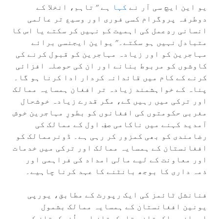
یو این ایچ سی آر نے
کہا
ہے '' تاہم، انخلا کے
دوطرفہ پروگرام کسی فوری اور وسیع تر عالمی
انسانی ردِعمل کی اہمیت کم نہیں کر سکتے یا اس کا
متبادل نہیں ہو سکتے۔'' یواین ایجنسی برائے
مہاجرین کو اور زیادہ مہاجرین کو قبول کرنے کی
کاوشوں کو مربوط بنانے اور ان کی حوصلہ افزائی
کرنے کے کام میں قائدانہ کردار ادا کرنا ہو گا۔
پناہ کے خواہشمند زيادہ تر افغان ہمسایہ ممالک
اور ترکی میں رہیں گے، مگر قدرے زیادہ خوشحال
مغربی حکومتوں کی افغانوں کو بطورِ مہاجرین خوش
آمدید کہنے میں ناکامی صفِ اول کے ممالک کی
رضامندی کو بھی کمزور کر رہی ہے۔ ڈونرممالک کو
افغانستان کے ہمسایہ ممالک اور ترکی میں خدمات
اور معاونت کے لیے مالی امداد کی فراہمی اور
ذمہ داری کا بوجھ بانٹنے کا عہد کرنا چاہیے۔
فنانشل ٹائمز کی ایک رپورٹ کے مطابق، یورپی
یونین افغانستان کے ہمسایہ ممالک بشمول
ایران، پاکستان، تاجکستان اور اُزبکستان کے