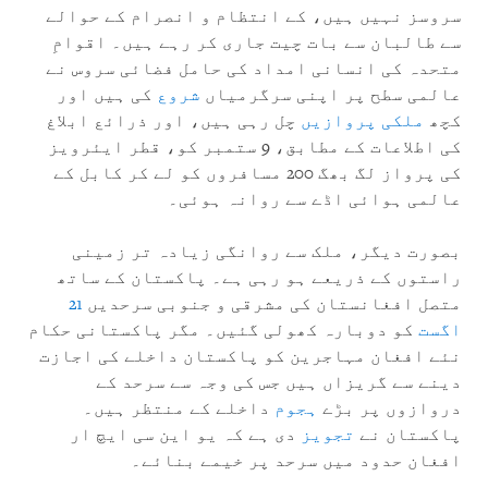
سروسز نہیں ہیں، کے انتظام و انصرام کے حوالے
سے طالبان سے بات چیت جاری کر رہے ہیں۔ اقوامِ
متحدہ کی انسانی امداد کی حامل فضائی سروس نے
عالمی سطح پر اپنی سرگرمیاں
شروع
کی ہیں اور
کچھ
ملکی پروازیں
چل رہی ہیں، اور ذرائع ابلاغ
کی اطلاعات کے مطابق، 9 ستمبر کو، قطر ایئرویز
کی پرواز لگ بھگ 200 مسافروں کو لے کر کابل کے
عالمی ہوائی اڈے سے روانہ ہوئی۔
بصورت دیگر، ملک سے روانگی زيادہ تر زمینی
راستوں کے ذریعے ہو رہی ہے۔ پاکستان کے ساتھ
متصل افغانستان کی مشرقی و جنوبی سرحدیں
21
اگست
کو دوبارہ کھولی گئیں۔ مگر پاکستانی حکام
نئے افغان مہاجرین کو پاکستان داخلے کی اجازت
دینے سے گریزاں ہیں جس کی وجہ سے سرحد کے
دروازوں پر بڑے
ہجوم
داخلے کے منتظر ہیں۔
پاکستان نے
تجویز
دی ہے کہ یو این سی ایچ ار
افغان حدود میں سرحد پر خیمے بنائے۔