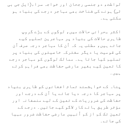
لواطت، دو جنسی رجحان اور خواجہ سراء(ایل جی بی
ٹی) ہونے کی شناخت بھی مہاجر درجے کی بنیاد ہو
سکتی ہے۔
اکثر بحرانی حالات میں، لوگوں کے بڑے گروپ
ظاہری حالات کی بنیاد پر مہاجرین تسلیم کیے
جاتے ہیں، مطلب یہ کہ اُن کا مہاجر درجہ صرف اُن
کی قومیت یا دیگر مشترکہ خاصیتوں کی بنیاد پر
تسلیم کیا جاتا ہے۔ ممالک لوگوں کو مہاجر درجے
کا تعین کیے بغیر عارضی حفاظت بھی فراہم کرتے
ہیں۔
پناہ کے خواہشمند تمام افغانوں کو ظاہری بنیاد
پر مہاجر کا درجہ دیا جائے یا اُن کے درجے اور
حفاظت کی ضروریات کے تعین کے لیے منصفانہ اور
مؤثر طریق ہائے کار لاگو کیے جائیں۔ درجے کے
تعین تک کم از کم اُنہیں عارضی حفاظت ضرور مہیا
کی جائے۔