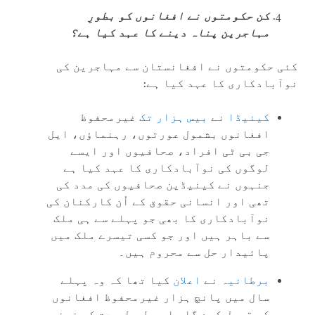
کن حکومتوں نے افغانوں کو بطورِ
مہاجرین پناہ دینے کا عہد کیا ہے؟
کئی حکومتوں نے افغانستان سے مہاجرین کی
نوآبادکاری کا عہد کیا ہے:
کینیڈا
نے
بیس ہزار تک
غیرمحفوظ
افغانوں بشمول عورتوں، رہنماؤں، ایل
جی بی ٹی افراد، صحافیوں اور ایسے
لوگوں کی نوآبادکاری کا عہد کیا ہے
جنہوں نے کینیڈین صحافیوں کی مدد کی
تھی اور انسانی حقوق کے اُن کارکنان کی
نوآبادکاری کا بھی جو پہلے سے ہی ملک
سے باہر ہیں اور جو کسی تیسرے ملک میں
پائیدار حل سے محروم ہیں۔
برطانیہ
نے
اعلان
کیا تھا کہ وہ پہلے
سال میں پانچ ہزار غیرمحفوظ افغانوں
کو قبول کرے گا، اور طویل مدت کے ضمن