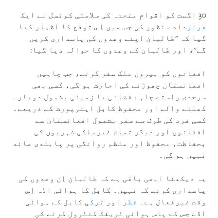
30 اگست کو اقوامِ متحدہ کی سلامتی کونسل نے ایک
قرارداد
منظور کی جس میں اِس توقع کا اظہار کیا
گيا کہ ''طالبان اپنے وعدوں کی پاسداری کریں
گے''، اور طالبان کے وعدوں کا حوالہ دیا گیا:
افغانوں کو بیرون ملک سفر کرنے، جب چاہیں
افغانستان چھوڑنے کی اجازت ہو گی، کسی بھی
سرحدی راستے چاہے فضائی یا زمینی بشمول دوبارہ
کھلنے والے اور محفوظ کابل ایئرپورٹ کے ذریعے۔
کسی فرد کی طرف سے سفر بشمول افغانستان سے
افغانوں اور دیگر تمام غیرملکی شہریوں کی
بحفاظت، محفوظ اور منظم روانگی پر پابندی عائد
نہیں ہو گی۔
یہ دیکھنا ابھی باقی ہے کہ طالبان اِن وعدوں کی
پاسداری کرتے کہ نہیں۔ کابل کا ہوائی اڈہ اِس
وقت غیرفعال ہے۔
قطر
اور
ترکی
کابل کے ہوائی
اڈے جس کے پاس ہوائی ٹریفک کنٹرول کرنے کی