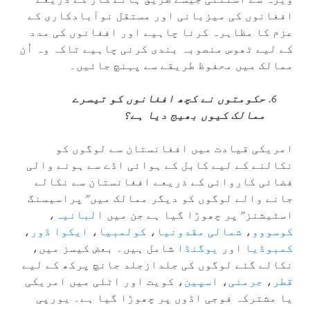
افغانوں کی میزبانی اور مستقل نوآبادکاری کے
عزم کا مظاہرہ کرنا چاہیے اور افغانوں کی مدد
کے لیے ٹھوس منصوبہ بندی کرنی چاہیے تاکہ وہ اُن
ممالک میں محفوظ طریقے سے پہنچ جائیں۔
حکومتوں نے کچھ افغانوں کو تیسرے
ممالک کیوں بھیج دیا ہے؟
امریکی قیادت میں افغانستان سے لوگوں کو
نکالنے کے لیے کابل کے ہوائی اڈے سے ہونے والی
فضائی کاروائی کے ذریعے افغانستان سے نکالے
جانے والے لوگوں کو دیگر ممالک میں'' پراسیسنگ
اسٹیشنز'' پر چھوڑا گیا ہے جن میں
البانیہ
،
کوسووو
،
شمالی مقدونیا
،
کولمبیا
،
ایکوا ڈور
،
کمبوڈیا
اور
يوگنڈا
شامل ہیں۔ بعض کیسز میں،
نکالے گئے لوگوں کی جلدازجلد جانچ پرکھ کے لیے
قطر
،
جرمنی
،
اسپین
، کویت اور اٹلی میں امریکی
یا مشترکہ فوجی اڈوں پر چھوڑا گیا ہے۔ یورپی