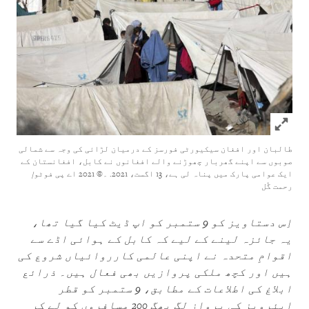
Click to expand Image
طالبان اور افغان سیکیورٹی فورسز کے درمیان لڑائی کی وجہ سے شمالی
صوبوں سے اپنے گھربار چھوڑنے والے افغانوں نے کابل، افغانستان کے
ایک عوامی پارک میں پناہ لی ہے، 13 اگست، 2021.
۔© 2021 اے پی فوٹو/
رحمت گُل
اِس دستاویز کو 9 ستمبر کو اپ ڈیٹ کیا گیا تھا،
یہ جائزہ لینے کے لیے کہ کابل
کے ہوائی اڈے
سے
اقوامِ متحدہ نے اپنی عالمی کا
ر
روائیاں شروع کی
ہیں اور کچھ ملکی پروازیں بھی فعال ہیں۔ ذرائع
ابلاغ کی اطلاعات کے مطابق، 9 ستمبر کو قطر
ایئرویز کی پرواز لگ بھگ 200 مسافروں کو لے کر