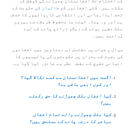
کے اختتام تک افغانستان چھوڑنے کی کوشش کر
سکتے ہیں۔ کئی افغانوں کو
طالبان
کی حکومت کے
تحت ایذارسانی اور انتقامی کاروائیوں کا خدشہ
ہے اور وہ پناہ لینے یا محفوظ طریقے سے بیرون
ملک مقیم ہونے کے دیگر ذرائع پانے کے لیے
پُرامید ہیں۔
سوال و جواب پر مشتمل اِس دستاویز میں افغانوں
کی ہجرت کے بحران پر حکومتوں کی پالیسیوں کا
انسانی حقوق کے نقطہ نظر سے جائزہ لیا گیا ہے۔
اگست میں افغانستان سے کسے نکالا گیا؟
اور کون ابھی باقی ہے؟
کیا افغان ملک چھوڑنے کا حق رکھتے
ہیں؟
کیا ملک چھوڑنے والے تمام افغان
مہاجر کا درجہ پانے کے مستحق ہیں؟