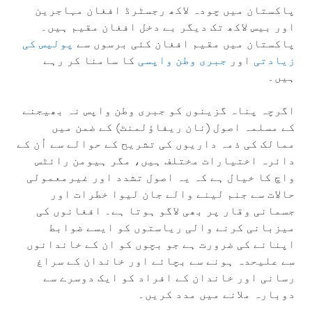
پاکستان میں چودہ لاکھ رجسٹرڈ افغان مہاجرین
اور بیس لاکھ تک دیگر بے دخل افغان مقیم ہیں۔
پاکستان میں مقیم افغان کئی برسوں سے
پولیس کی
زيادتی
اور
جبری وطن واپسی
کا سامنا کر رہے
ہیں۔
اگرچہ پناہ گزینوں کو جبری وطن واپس نہ بھیجنے
کے مسلمہ اصول (نان ریفاؤلمنٹ) کے ضمن میں
ممالک کی ذمہ داریوں کی تشریح کے حوالے سے اُن کے
دائرہ اختیارات مختلف ہیں، مگر ہیومن رائٹس
واچ کا خیال ہے کہ یہ اصول تشدد اور غیرمعمولی
حالات سے جنم لینے والے جان لیوا خطرات اور
جسمانی وقار پر بھی لاگو ہوتا ہے۔ افغانوں کی
میزبانی کرنے والی ریاستوں کو ایسے ضوابط
اپنانے کی ضرورت ہے جو بچوں کو ان کے خاندانوں
سے علیحدہ ہونے سے بچائے اور خاندان کے سراغ
رسانی اور خاندان کے افراد کو ایک دوسرے سے
دوبارہ ملانے میں مدد کریں۔