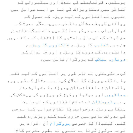
پوسٹیں، قونصلیٹس کی بندش اور سیکیورٹی کے
تناظر میں دستاویزات کی تباہی ایسے عوامل ہیں
جنہوں نے افغانوں کے لیے ویزہ کے حصول کے
روائتی طریقے مشکل بنا دیے ہیں۔ مگر ہجرت کے
خواہاں اب بھی دیگر ممالک میں داخلے کا قانونی
حق لینے کے لیے ان راستوں کا انتخاب کر سکتے ہیں
جن میں
تعلیم
کا ویزہ،
فنکاروں کا ویزہ
،
دانشوروں کے دورے کا ویزہ، اور خاندان کے
دوبارہ میلاپ
کے پروگرام شامل ہیں،
کچھ حکومتوں نے خاص طور پر افغانوں کے لیے نئے
یا ہنگامی ویزے کا اعلان کیا ہے۔ مثال کے طور پر،
پاکستان نے افغانستان چھوڑنے کے خواہشمند
صحافیوں
اور میڈيا ورکرز کو ویزوں کی پیشکش کی
ہے۔
ہندوستان
نے تمام افغانوں کے لیے ایک
ہنگامی ویزہ درخواست کا نظام فراہم کیا ہے جس
کی بدولت ماضی میں جاری کیے گئے ویزے رد کیے
گئے۔ کینیڈا کا خصوصی
پروگرام
اُن افراد پر
توجہ مرکوز کرتا ہے جنہوں نے بطورِ مترجم کام