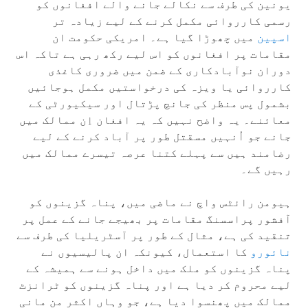
یونین کی طرف سے نکالے جانے والے افغانوں کو
رسمی کارروائی مکمل کرنے کے لیے زیادہ تر
اسپین
میں چھوڑا گیا ہے۔ امریکی حکومت ان
مقامات پر افغانوں کو اس لیے رکھ رہی ہے تاکہ اس
دوران نوآبادکاری کے ضمن میں ضروری کاغذی
کارروائی یا ویزہ کی درخواستیں مکمل ہوجائیں
بشمول پس منظر کی جانچ پڑتال اور سیکیورٹی کے
معائنے۔ یہ واضح نہیں کہ یہ افغان اِن ممالک میں
جانے جو اُنہیں مسقتل طور پر آباد کرنے کے لیے
رضامند ہیں سے پہلے کتنا عرصہ تیسرے ممالک میں
رہیں گے۔
ہیومن رائٹس واچ نے ماضی میں، پناہ گزینوں کو
آفشور پراسسنگ مقامات پر بھیجے جانے کے عمل پر
تنقید کی ہے، مثال کے طور پر آسٹریلیا کی طرف سے
نائورو
کا استعمال، کیونکہ ان پالیسیوں نے
پناہ گزینوں کو ملک میں داخل ہونے سے ہمیشہ کے
لیے محروم کر دیا ہے اور پناہ گزینوں کو ٹرانزٹ
ممالک میں پھنسوا دیا ہے، جو وہاں اکثر من مانی