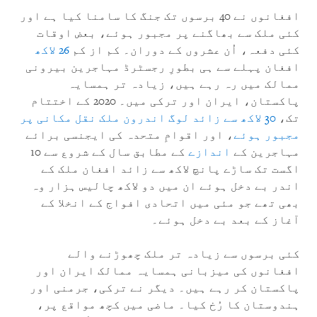
افغانوں نے 40 برسوں تک جنگ کا سامنا کیا ہے اور
کئی ملک سے بھاگنے پر مجبور ہوئے، بعض اوقات
کئی دفعہ، اُن عشروں کے دوران۔ کم از کم
26 لاکھ
افغان پہلے سے ہی بطورِ رجسٹرڈ مہاجرین بیرونی
ممالک میں رہ رہے ہیں، زیادہ تر ہمسایہ
پاکستان، ایران اور ترکی میں۔ 2020 کے اختتام
تک،
30 لاکھ سے زائد لوگ اندرون ملک نقل مکانی پر
مجبور ہوئے
، اور اقوامِ متحدہ کی ایجنسی برائے
مہاجرین کے
اندازے
کے مطابق سال کے شروع سے 10
اگست تک ساڑے پانچ لاکھ سے زائد افغان ملک کے
اندر بے دخل ہوئے ان میں دو لاکھ چالیس ہزار وہ
بھی تھے جو مئی میں اتحادی افواج کے انخلا کے
آغاز کے بعد بے دخل ہوئے۔
کئی برسوں سے زیادہ تر ملک چھوڑنے والے
افغانوں کی میزبانی ہمسایہ ممالک ایران اور
پاکستان کر رہے ہیں۔ دیگر نے ترکی، جرمنی اور
ہندوستان کا رُخ کیا۔ ماضی میں کچھ مواقع پر،