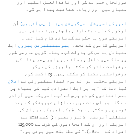
صورتحال جنم لے گی اور نافذالعمل اسکیم اور
معیار میں اور زیادہ شفافیت پیدا ہو گی۔
امریکی اسپیشل امیگریشن ویزہ (ایس آئی وی)
اُن
لوگوں کے لیے متعارف ہوا جنہوں نے ماضی میں
امریکی فوج یا حکومت کے ساتھ کام کیا تھا۔
امریکی قانون کے تحت،
ہیومینیٹیرین پیرول
ایک
متبادل ہے جس کی بدولت کچھ پناہ گزین عارضی طور
پر ملک میں داخل ہو سکتے ہیں اور پھر پناہ کی
درخواست دائر کر سکتے یا ویزہ کی دیگر
درخواستیں مکمل کر سکتے ہیں۔ 23 اگست کو،
امریکی محکمہ برائے ہوم لینڈ سیکیورٹی نے
اعلان
کیا تھا کہ '' یہ ہر ایک انفرادی کیس کی بنیاد پر
بعض افغانوں کو دو برس کے لیے امریکہ میں آزادی
دے گا اور اس مدت میں بعدازاں غوروفکر کے بعد
توسیع ہو سکتی ہے بشرطیکہ امریکہ میں ان کی
منتقلی آپریشن الائیز ریفیوج (اگست 2021 میں
امریکہ اور ان کے اتحادیوں کی طرف سے 125,000
افراد کے انخلاء)۔'' کی مطابقت میں ہوئی ہو۔''