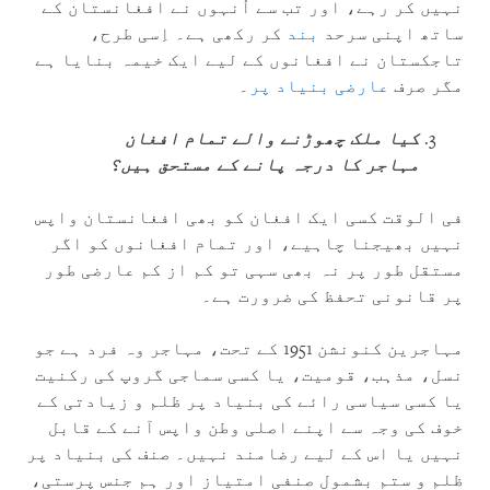
نہیں کر رہے، اور تب سے اُنہوں نے افغانستان کے
ساتھ اپنی سرحد
بند
کر رکھی ہے۔ اِسی طرح،
تاجکستان نے افغانوں کے لیے ایک خیمہ بنایا ہے
مگر صرف
عارضی بنیاد پر
۔
کیا ملک چھوڑنے والے تمام افغان
مہاجر کا درجہ پانے کے مستحق ہیں؟
فی الوقت کسی ایک افغان کو بھی افغانستان واپس
نہیں بھیجنا چاہیے، اور تمام افغانوں کو اگر
مستقل طور پر نہ بھی سہی تو کم از کم عارضی طور
پر قانونی تحفظ کی ضرورت ہے۔
مہاجرین کنونشن 1951 کے تحت، مہاجر وہ فرد ہے جو
نسل، مذہب، قومیت، یا کسی سماجی گروپ کی رکنیت
یا کسی سیاسی رائے کی بنیاد پر ظلم و زیادتی کے
خوف کی وجہ سے اپنے اصلی وطن واپس آنے کے قابل
نہیں یا اس کے لیے رضامند نہیں۔ صنف کی بنیاد پر
ظلم و ستم بشمول صنفی امتیاز اور ہم جنس پرستی،