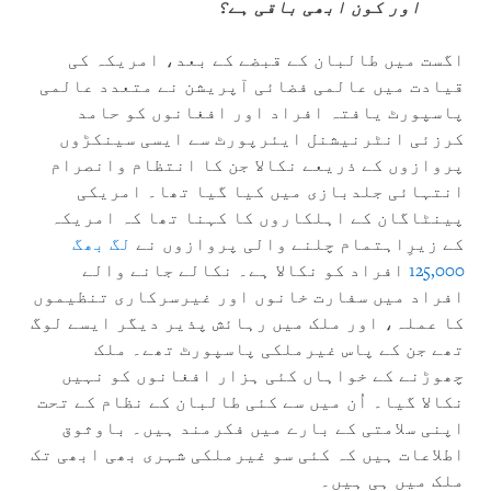
اور کون ابھی باقی ہے؟
اگست میں طالبان کے قبضے کے بعد، امریکہ کی
قیادت میں عالمی فضائی آپریشن نے متعدد عالمی
پاسپورٹ یافتہ افراد اور افغانوں کو حامد
کرزئی انٹرنیشنل ایئرپورٹ سے ایسی سینکڑوں
پروازوں کے ذریعے نکالا جن کا انتظام وانصرام
انتہائی جلدبازی میں کیا گیا تھا۔ امریکی
پینٹاگان کے اہلکاروں کا کہنا تھا کہ امریکہ
کے زیرِاہتمام چلنے والی پروازوں نے
لگ بھگ
125,000
افراد کو نکالا ہے۔ نکالے جانے والے
افراد میں سفارت خانوں اور غیرسرکاری تنظیموں
کا عملہ، اور ملک میں رہائش پذیر دیگر ایسے لوگ
تھے جن کے پاس غیرملکی پاسپورٹ تھے۔ ملک
چھوڑنے کے خواہاں کئی ہزار افغانوں کو نہیں
نکالا گيا۔ اُن میں سے کئی طالبان کے نظام کے تحت
اپنی سلامتی کے بارے میں فکرمند ہیں۔ باوثوق
اطلاعات ہیں کہ کئی سو غیرملکی شہری بھی ابھی تک
ملک میں ہی ہیں۔