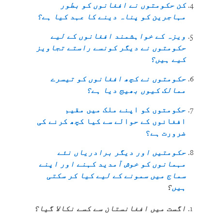
کن حکومتوں نے افغانوں کو بطور
مہاجرین کو پناہ دینے کا عہد کیا ہے؟
ویزہ کے خواہشمند افغانوں کے لیے
حکومتوں نے دیگر کونسے راستے تجاویز
کیے ہیں؟
حکومتوں نے کچھ افغانوں کو تیسرے
ممالک کیوں بھیج دیا ہے؟
حکومتوں کو اپنے ملک میں مقیم
افغانوں کے حوالے سے کیا کچھ کرنے کی
ضرورت ہے؟
حکومتیں اور دیگر برادریاں نئے
مہمانوں کو خوش آمدید کہنے اور اپنے
سماج میں سمونے کے لیے کیا کر سکتی
ہیں
؟
اگست میں افغانستان سے کسے نکالا گیا؟