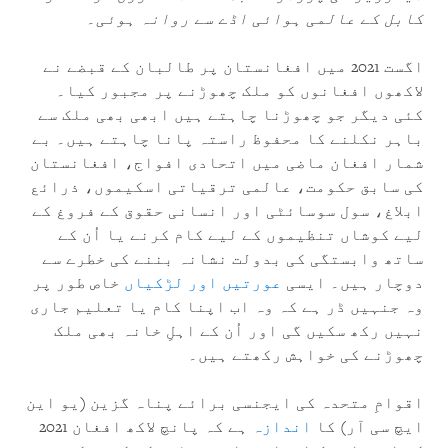
کابل کے عالمی ہوائی اڈے سے روانہ ہوئی۔
اگست 2021 میں افغانستان پر طالبان کے قبضے نے
لاکھوں افغانوں کو ملک چھوڑنے پر مجبور کیا۔
کئی دیگر جو چھوڑنا چاہتے ہیں ابھی بھی ملک سے
باہر نکلنے کا محفوظ راستہ پانا چاہتے ہیں۔ بے
شمار افغان ماضی میں اتحادی افواج، افغانستان
کی سابق حکومت، عالمی ترقیاتی اسکیموں، ذرائع
ابلاغ، سول سوسائٹی اور انسانی حقوق کے فروغ کے
لیے کوشاں تنظیموں کے لیے کام کرنے یا اُن کے
ساتھ وابستگی کی بدولت نشانہ بننے کی خطرے سے
دوچار ہیں۔ ایسی
عورتیں اور لڑکیاں
خاص طور پر
وہ جنہیں ڈر ہے کہ وہ اب اپنا کام یا تعلیم جاری
نہیں رکھ سکیں گی اور اُن کے اہلِ خانہ بھی ملک
چھوڑنے کی خواہش رکھتے ہیں۔
اقوامِ متحدہ کی ایجنسی برائے پناہ گزین (یو این
ایچ سی آر) کا
اندازہ
ہے کہ پانچ لاکھ افغان 2021