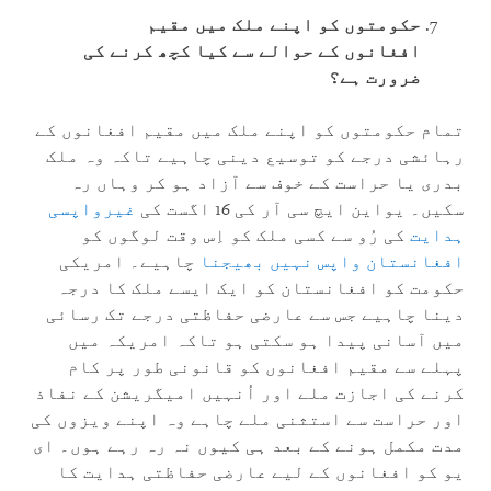
حکومتوں کو اپنے ملک میں مقیم
افغانوں کے حوالے سے کیا کچھ کرنے کی
ضرورت ہے؟
تمام حکومتوں کو اپنے ملک میں مقیم افغانوں کے
رہائشی درجے کو توسیع دینی چاہیے تاکہ وہ ملک
بدری یا حراست کے خوف سے آزاد ہو کر وہاں رہ
سکیں۔ یواین ایچ سی آر کی 16 اگست کی
غیرواپسی
ہدایت
کی رُو سے کسی ملک کو اِس وقت لوگوں کو
افغانستان واپس نہیں بھیجنا
چاہیے۔ امریکی
حکومت کو افغانستان کو ایک ایسے ملک کا درجہ
دینا چاہیے جس سے عارضی حفاظتی درجے تک رسائی
میں آسانی پیدا ہو سکتی ہو تاکہ امریکہ میں
پہلے سے مقیم افغانوں کو قانونی طور پر کام
کرنے کی اجازت ملے اور اُنہیں امیگریشن کے نفاذ
اور حراست سے استثنی ملے چاہے وہ اپنے ویزوں کی
مدت مکمل ہونے کے بعد ہی کیوں نہ رہ رہے ہوں۔ ای
یو کو افغانوں کے لیے عارضی حفاظتی ہدایت کا