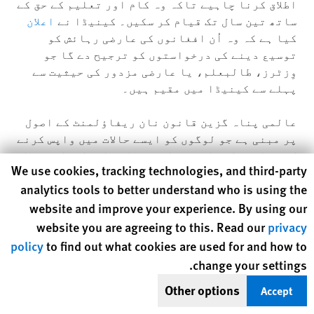
اطلاق کرنا چاہیے تاکہ وہ کام اور تعلیم کے حق کے
ساتھ تین سال تک قیام کر سکیں۔ کینیڈا نے
اعلان
کیا ہے کہ وہ اُن افغانوں کی عارضی رہائش کو
توسیع دینے کی درخواستوں کو ترجیح دے گا جو
وِزٹرز، طالبعلم، یا عارضی مزدور کی حیثیت سے
پہلے سے کینیڈا میں مقیم ہیں۔
عالمی پناہ گزین قانون نان ریفاؤلمنٹ کے اصول
پر مبنی ہے جو لوگوں کو ایسے حالات میں واپس کرنے
کی ممانعت کرتا ہے جہاں وہ ظلم، ایذارسانی، یا
Human Rights Watch cookie preferences
We use cookies, tracking technologies, and third-party
دیگر تشویش ناک نقصان سے دوچار ہو سکتے ہوں۔
analytics tools to better understand who is using the
کسی بھی ملک کی سرحد یا داخلے کے کسی دوسرے مقام
website and improve your experience. By using our
پر موجود افغان پناہ گزينوں کو اُس وقت تک واپس
نہ بھیجا جائے جبتکہ کہ اُن کے دعوے کی مکمل اور
website you are agreeing to this. Read our
privacy
منصفانہ طریقہ کار کے تحت جانچ پرکھ نہ ہو
policy
to find out what cookies are used for and how to
جائے۔
change your settings.
Other options
Accept
کوئی بھی فرد جو پناہ کی خواہش ظاہر کرے یا
افغانستان واپسی پر اپنی سلامتی کے متعلق خوف