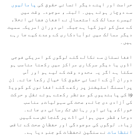
حراست اور اپنے دیگر انسانی حقوق کی
پامالیوں
سے دوچار ہوتے ہیں۔ البتہ، موجودہ وقت میں
تیسرے ممالک کے استعمال نے افغان فضائی انخلاء
کے عمل کو تیز کیا ہے جبکہ اس دوران امریکہ سمیت
دیگر ممالک میں نوآبادکاری کے وعدے کیے جا رہے
ہیں۔
افغانستان سے نکالے گئے لوگوں کو امریکی فوجی
اڈوں یا دیگر سرکاری مراکز میں رکھنا مناسب ہو
سکتا ہے اگر یہ محدود وقت کے لیے ہو اور اُس
دوران اُن کے انسانی حقوق کا خیال رکھا جائے۔ اِن
پراسسنگ اسٹیشنز پر رکھے گئے افغانوں کو کوویڈ
19 کی پابندیوں کو مدِنظر رکھتے ہوئے نقل و حرکت
کی آزادی دی جائے، صحت کی سہولیات، مناسب
خوراک، پانی اور رہائش تک رسائی دی جائے۔
دوحا، قطر میں ہوائی اڈے پر گنجائش سے کہیں
زیادہ لوگوں کی موجودگی اور حفظانِ صحت کے ناقص
انتظامات
نے سنگین تحفظات کو جنم دیا ہے۔