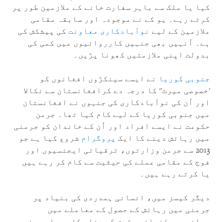
کیا یا ملک سے باہر سفارت خانے کے ملازمین طور پر
کرتے رہے۔ یو کے نے موجودہ اور سابقہ مقامی
ملازمین کے لیے
نوآبادکاری معاونت
کی پیشکش کی
ہے۔ اُنہیں بھی جنہیں کارروائیوں میں کمی کی
بدولت اپنی ملازمتیں کھونا پڑیں۔
جنوبی کوریا
نے ایسے سینکڑوں افغانوں کو
'خصوصی میرٹ'' کا درجہ دے کرافغانستان سے نکالا
اور اُن کی نوآبادکاری کی جنہوں نے افغانستان
میں جنوبی کوریا کے لیے کام کیا تھا۔ جرمن
حکومت نے ایسے افراد اور اُن کے خاندان کو جرمنی
میں رہائش دینے کا ایک
پروگرام
شروع کیا ہے جو
2013 سے جرمن وزارتوں، ترقیاتی ایجنسیوں اور
فوج کے مقامی عملے کی حیثیت سے کام کر رہے ہیں
یا کرتے رہے ہیں۔
دیگر کیسز میں، انسانی ہمدردی کی بنیاد پر
جرمنی میں رہائش کے حصول کے معاملے میں
صحافیوں، انسانی حقوق کے دفاع کاروں اور حزبِ