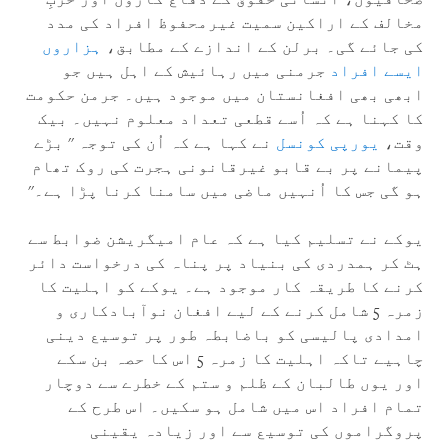
مخالف کے اراکین سمیت غیرمحفوظ افراد کی مدد
کی جائے گی۔ برلن کے اندازے کے مطابق،
ہزاروں
ایسے افراد
جرمنی میں رہائیش کے اہل ہیں جو
ابھی بھی افغانستان میں موجود ہیں۔ جرمن حکومت
کا کہنا ہے کہ اُسے قطعی تعداد معلوم نہیں۔ بیک
وقت،
یورپی کونسل
نے کہا ہے کہ اُن کی توجہ '' بڑے
پیمانے پر بے قابو غیرقانونی ہجرت کی روک تھام
ہو گی جس کا اُنہیں ماضی میں سامنا کرنا پڑا ہے۔''
یوکے نے تسلیم کیا ہے کہ عام امیگریشن ضوابط سے
ہٹ کر ہمدردی کی بنیاد پر پناہ کی درخواست دائر
کرنے کا طریقہ کار موجود ہے۔ یوکے کو اہلیت کا
زمرہ 5 شامل کرنے کے لیے افغان نوآبادکاری و
امدادی پالیسی کو باضابطہ طور پر توسیع دینی
چاہیے تاکہ اہلیت کا زمرہ 5 اس کا حصہ بن سکے
اور یوں طالبان کے ظلم و ستم کے خطرے سے دوچار
تمام افراد اس میں شامل ہو سکیں۔ اس طرح کے
پروگراموں کی توسیع سے اور زیادہ یقینی