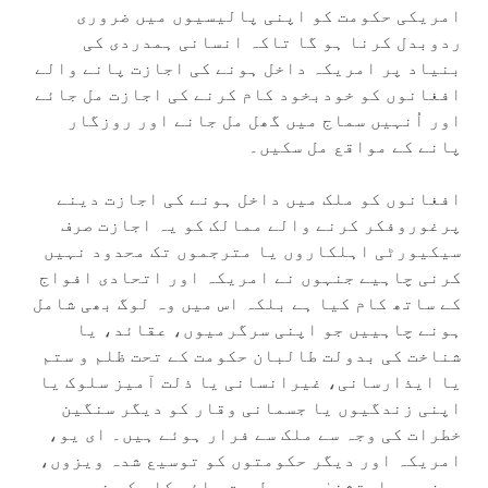
امریکی حکومت کو اپنی پالیسیوں میں ضروری
ردوبدل کرنا ہو گا تاکہ انسانی ہمدردی کی
بنیاد پر امریکہ داخل ہونے کی اجازت پانے والے
افغانوں کو خودبخود کام کرنے کی اجازت مل جائے
اور اُنہیں سماج میں گھل مل جانے اور روزگار
پانے کے مواقع مل سکیں۔
افغانوں کو ملک میں داخل ہونے کی اجازت دینے
پرغوروفکر کرنے والے ممالک کو یہ اجازت صرف
سیکیورٹی اہلکاروں یا مترجموں تک محدود نہیں
کرنی چاہیے جنہوں نے امریکہ اور اتحادی افواج
کے ساتھ کام کیا ہے بلکہ اس میں وہ لوگ بھی شامل
ہونے چاہییں جو اپنی سرگرمیوں، عقائد، یا
شناخت کی بدولت طالبان حکومت کے تحت ظلم و ستم
یا ایذارسانی، غیرانسانی یا ذلت آمیز سلوک یا
اپنی زندگیوں یا جسمانی وقار کو دیگر سنگین
خطرات کی وجہ سے ملک سے فرار ہوئے ہیں۔ ای یو،
امریکہ اور دیگر حکومتوں کو توسیع شدہ ویزوں،
ویزہ سے استثنیٰ جیسے طریق ہائے کار کے ذریعے