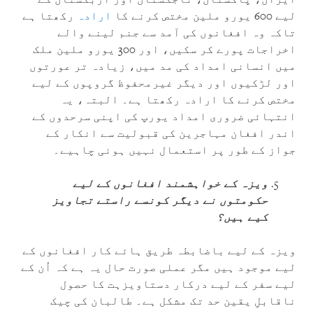
لیے 600 یورو ملین مختص کرنے کا
ارادہ
رکھتا ہے
تاکہ وہ افغانوں کی آمد سے جنم لینے والے
اخراجات پورے کر سکیں، اور 300 یورو ملین ملک
میں انسانی امداد کی مد میں، زيادہ تر عورتوں
اور لڑکیوں اور دیگر غیرمحفوظ گروپوں کے لیے
مختص کرنے کا ارادہ رکھتا ہے۔ البتہ، یہ
انتہائی ضروری امداد یورپ کی اپنی سرحدوں کے
اندر افغان مہاجرین کی قبولیت سے انکار کے
جواز کے طور پر استعمال نہیں ہونی چاہیے۔
ویزہ کے خواہشمند افغانوں کے لیے
حکومتوں نے دیگر کونسے راستے تجاویز
کیے ہیں؟
ویزہ کے لیے باضابطہ طریق ہائے کار افغانوں کے
لیے موجود ہیں مگر عملی صورت حال یہ ہے کہ اُن کے
لیے سفر کے لیے درکار دستاویزہت کا حصول
ناقابلِ یقین حد تک مشکل ہے۔ طالبان کی چیک