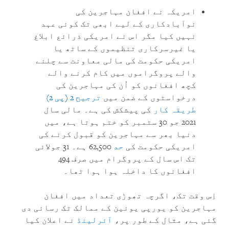
امریکہ نے افغان مہاجرین کی
نوآبادکاری کے لیے ابھی تک کوئی عہد
نہیں کیا مگر اس نے امریکی ذرائع ابلاغ
یا غیرسرکاری تنظیموں کے ساتھ یا
امریکی حکومت کی مالی معاونت سے چلنے
والے پروگراموں میں کام کرنے والے
کچھ افغانوں کو اُن کی مہاجرین کی
درخواستوں کے ضمن میں
ترجیح 2 (پی 2)
طریقہ کار
کی پیشکش کی ہے۔ مالی سال
2021 جو 30 ستمبر کو ختم ہوتا ہے، میں
دنیا بھر سے مہاجرین کو قبول کرنے کی
امریکی حکومت کی
حد
62,500 ہے۔ 31 جولائی
تک اس سال کے پروگرام میں صرف 494
افغانوں کا داخلہ ہوا ہوا تھا۔
اِس وقت تک، اگرچہ تھوڑی تعداد میں افغان
مہاجرین کو یورپی یونین کے ممالک تک رسائی دی
گئی ہے، مثال کے طور پر،
آئرلینڈ
نے اعلان کیا