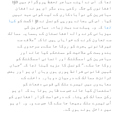
تھا کہ اس نے اپنے مہاجر تحفظ پروگرام میں 150
افغانوں کی جگہ رکھی ہے، مگر ای یو نے افغان
مہاجرین کی نوآبادکاری کے لیے کوئی عہد نہیں
کیا۔ اس کی بجائے یورپی کونسل نے 31 اگست کو
کہا
تھا
کہ وہ پہلے سے بہت زيادہ مہاجرین کی
میزبانی کرنے والے افغانستان کے ہمسایہ ممالک
سے تعاون کرنے کے خواہاں ہیں تاکہ ''علاقے سے
غیرقانونی ہجرت کو روکا جا سکے، سرحدوں کے
بندوبست کی صلاحیت کو مستحکم کیا جائے اور
مہاجرین کی اسمگلنگ اور انسانی اسمگلنگ کو
روکا جا سکے۔'' کونسل کا مزید کہنا تھا کہ ''جہاں
کہیں قانونی شرائط پوری ہوں وہاں ای یو اور بعض
ٹرانزٹ ممالک کے درمیان دوبارہ داخلے کے
معاہدوں میں تیسرے ملک کی قومی دفعات کو
استعمال کیا جائے جس سے ظاہر ہوتا ہے کہ ای یو
رکن ممالک کو پناہ کے درخواست گزار افغانوں کو
اُس تیسرے ملک بھیجا جا سکے گا جس سے وہ وہ ای یو
میں داخل ہوئے ہوں گے۔