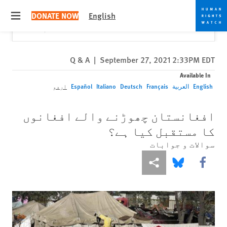
Skip
Skip
Close
Would you like to read this page in English?
✕
DONATE NOW
English
to
to
 menu
Yes
No, don't ask again
cookie
main
content
privacy
notice
Q & A
|
September 27, 2021 2:33PM EDT
Available In
English
العربية
Français
Deutsch
Italiano
Español
اردو
افغانستان چھوڑنے والے افغانوں
کا مستقبل کیا ہے؟
سوالات و جوابات
More sharing options
Share this via Bluesky
Share this via Facebook