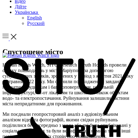
відео
Дійте
Українська
English
Русский
Спустошене місто
Human Rights Watch, SITU Research і Truth Hounds провели
оцінку пошкоджень у місті Маріуполь за допомогою
супутникових знімків, зроблених у період з жовтня 2021 року
до травня 2022 року. Ми оцінили пошкодження, завдані
приватним будинкам і багатоповерхівкам, цивільній
інфраструктурі, як-от лікарням та школам, а також об’єктам
водо- та електропостачання. Руйнування залишили частини
міста непридатними для проживання.
Ми поєднали геопросторовий аналіз з аудіовізуальним
аналізом відео та фотографій, якими свідки руйнувань
поділилися безпосередньо з нами або які були опубліковані у
соціальних мережах та були верифіковані нами, а також інші
повідомленнями третіх сторін про пошкодження.