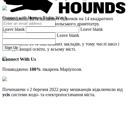
Connect with Human Rights Watch
Пошкоджено
93%
житлових будинків на 14 квадратних
кілометрах навколо Маріупольського драмтеатру.
Leave blank
Leave blank
Leave blank
Пошкоджено
97%
навчальних закладів, у тому числі шкіл і
Sign Up
закладів вищої освіти, у всьому місті.
Connect With Us
Пошкоджено
100%
лікарень Маріуполя.
Twitter
Починаючи з 2 березня 2022 року мешканців відключили від
усіх
системи водо- та електропостачання міста.