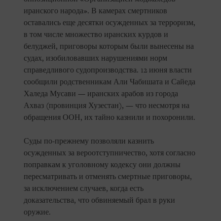
иранского народа». В камерах смертников
оставались еще десятки осужденных за терроризм,
в том числе множество иранских курдов и
белуджей, приговоры которым были вынесены на
судах, изобиловавших нарушениями норм
справедливого судопроизводства. 12 июня власти
сообщили родственникам Али Чабишата и Сайеда
Халеда Мусави — иранских арабов из города
Ахваз (провинция Хузестан), — что несмотря на
обращения ООН, их тайно казнили и похоронили.
Суды по-прежнему позволяли казнить
осужденных за вероотступничество, хотя согласно
поправкам к уголовному кодексу они должны
пересматривать и отменять смертные приговоры,
за исключением случаев, когда есть
доказательства, что обвиняемый брал в руки
оружие.