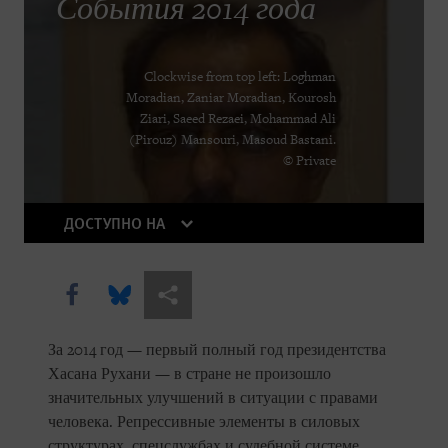
Deadly Cargo
События 2014 года
Placer la barre plus haut
Clockwise from top left: Loghman
World Report 2015: North Korea
Moradian, Zaniar Moradian, Kourosh
Ziari, Saeed Rezaei, Mohammad Ali
(Pirouz) Mansouri, Masoud Bastani.
© Private
ДОСТУПНО НА
Share this via Facebook
Share this via Bluesky
Share this via Поделиться
КУПИТЬ
За 2014 год — первый полный год президентства
Хасана Рухани — в стране не произошло
значительных улучшений в ситуации с правами
DOWNLOAD
человека. Репрессивные элементы в силовых
структурах, спецслужбах и судебной системе