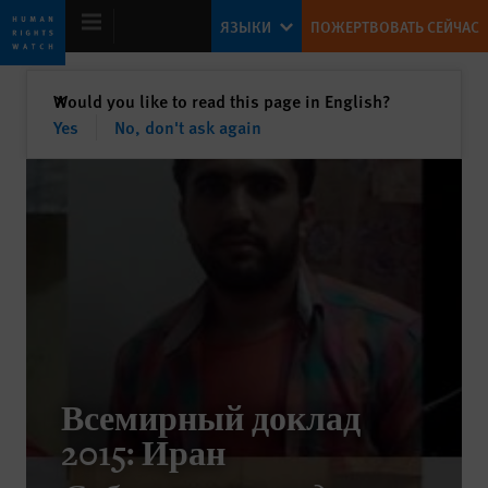
Skip
Skip
ЯЗЫКИ
ПОЖЕРТВОВАТЬ СЕЙЧАС
to
to
cookie
main
privacy
content
закрыть
Would you like to read this page in English?
✕
notice
Yes
No, don't ask again
World Report 2015
Tyranny’s False Comfort
Kenneth Roth
Former Executive Director
Всемирный доклад
Internet en la encrucijada
2015: Иран