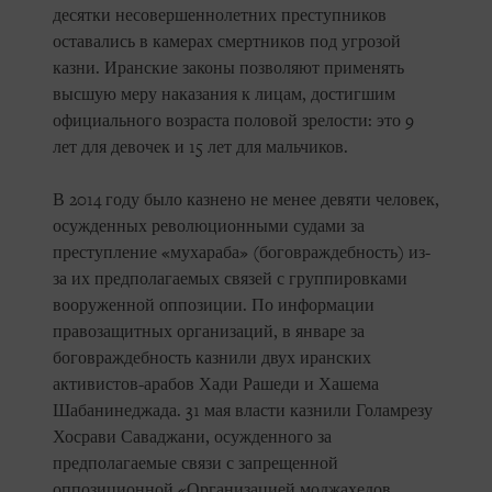
десятки несовершеннолетних преступников
оставались в камерах смертников под угрозой
казни. Иранские законы позволяют применять
высшую меру наказания к лицам, достигшим
официального возраста половой зрелости: это 9
лет для девочек и 15 лет для мальчиков.
В 2014 году было казнено не менее девяти человек,
осужденных революционными судами за
преступление «мухараба» (боговраждебность) из-
за их предполагаемых связей с группировками
вооруженной оппозиции. По информации
правозащитных организаций, в январе за
боговраждебность казнили двух иранских
активистов-арабов Хади Рашеди и Хашема
Шабанинеджада. 31 мая власти казнили Голамрезу
Хосрави Саваджани, осужденного за
предполагаемые связи с запрещенной
оппозиционной «Организацией моджахедов