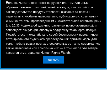
Human Rights Watch cookie preferences
Мы используем файлы cookie, технологии
Если вы читаете этот текст по-русски или тем или иным
отслеживания и сторонние аналитические
образом связаны с Россией, имейте в виду, что российское
законодательство предусматривает наказания за посты и
инструменты, чтобы лучше понять, кто посещает
перепосты с любыми материалами, публикациями, ссылками и
сайт, и улучшить ваш опыт взаимодействия с ним.
иным контентом, произведенным «нежелательной организацией»
(ст. 20.33 Кодекса об административных правонарушениях), и
Используя наш сайт, вы соглашаетесь с этим.
запрещает любую финансовую поддержку таких организаций.
Ознакомьтесь с нашей
политикой
Позаботьтесь, пожалуйста, о своей безопасности перед лицом
Подпишитесь на рассылку на
потенциального судебного преследования: примите меры для
конфиденциальности,
чтобы узнать, для чего
того, чтобы в ваших постах в социальных сетях не содержались
английском о ситуации с правами
используются файлы cookie и как изменить ваши
такие материалы или ссылки на них — в том числе это теперь
настройки.
человека в мире
касается и материалов Human Rights Watch.
закрыть
Другое
Принять
Подписаться
BlueSky
X
Faceboo
YouTu
Ins
Свяжитесь с нами
Footer
Заявление о политике конфиденциальности
Карта сайта
menu
Text Version