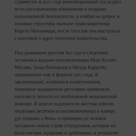
судимости: в 2011 году революционный суд осудил
ее по расплывчатым обвинениям в подрыве
национальной безопасности. 9 ноября на допрос в
силовые структуры вызвали правозащитницу
Наргиз Мухаммади, после того как она выступила
с критикой в адрес политики правительства.
Под домашним арестом без суда и следствия
оставались видные оппозиционеры Мир-Хусейн
Мусави, Захра Рахнавард и Мехди Карруби,
задержанные еще в феврале 2011 года. К
заключенным, особенно к политическим,
тюремные надзиратели регулярно применяли
насилие и лишали их необходимой медицинской
помощи. В апреле надзиратели жестоко избили
несколько десятков политзаключенных в камере
350 тюрьмы «Эвин» и примерно 30 человек
заставили сквозь строй сотрудников, которые их
били ногами, кулаками и дубинками, в результате