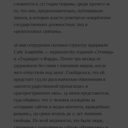
сложности к 127 годам тюрьмы, среди прочего за
то, что они, предположительно, публиковали
записи, в которых власти усмотрели оскорбление
государственных должностных лиц и
«религиозных святынь».
28 мая сотрудники силовых структур задержали
Сабу Азарпейк — журналистку изданий «Этимад»
и «Тиджарат-э Фарда». Почти три месяца ее
удерживали без связи с внешним миром, после
чего отпустили под залог. Сообщалось, что ей
предстоит суд по расплывчатым обвинениям в
«антигосударственной пропаганде» и
«распространении лжи». 19 июня представитель
суда объявил, что 11 человек осуждены за
«создание сайтов и медиа-контента, враждебных
режиму», на сроки вплоть до 11 лет лишения
свободы. По всей видимости, это были люди,
связанные с популярным сайтом «Наринджи» и