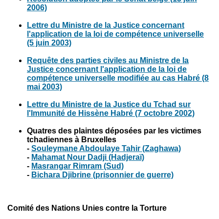
2006)
Lettre du Ministre de la Justice concernant
l'application de la loi de compétence universelle
(5 juin 2003)
Requête des parties civiles au Ministre de la
Justice concernant l'application de la loi de
compétence universelle modifiée au cas Habré (8
mai 2003)
Lettre du Ministre de la Justice du Tchad sur
l'Immunité de Hissène Habré (7 octobre 2002)
Quatres des plaintes déposées par les victimes
tchadiennes à Bruxelles
-
Souleymane Abdoulaye Tahir (Zaghawa)
-
Mahamat Nour Dadji (Hadjeraï)
-
Masrangar Rimram (Sud)
-
Bichara Djibrine (prisonnier de guerre)
Comité des Nations Unies contre la Torture