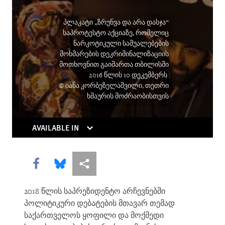
Institutions Gasp
პლაკატი „ზრუნვა და არა დასჯა“
Caught in the Middle
საპროტესტო აქციაზე, რომელიც
ნარკოტიკული საშუალებების
Atrocities as the New Normal
მოხმარების დეკრიმინალიზაციის
მოთხოვნით გაიმართა თბილისში
Breaking the Buzzword
2016 წლის 10 დეკემბერს
© იანა კორბეზელაშვილი, თეთრი
Can Algorithms Save Us from Human
ხმაურის მოძრაობისთვის
Error?
AVAILABLE IN
Living Longer, Locked Away
Equatorial Guinea
Share this via Facebook
Share this via Bluesky
More sharing options
You Should Be Worrying about the
2018 წლის საპრეზიდენტო არჩევნებში
Woman Shortage
პოლიტიკური დებატების მთავარ თემად
საქართველოს ყოფილი და მოქმედი
Social Media’s Moral Reckoning