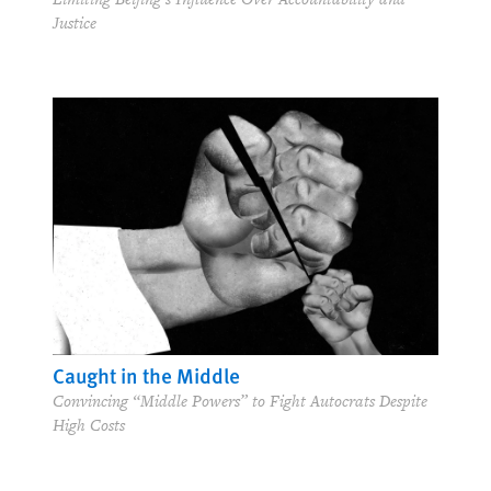
Justice
Caught in the Middle
Convincing “Middle Powers” to Fight Autocrats Despite
High Costs