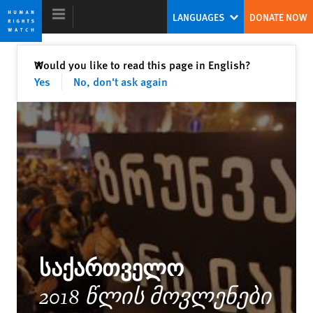
Skip
Skip
LANGUAGES
DONATE NOW
to
to
cookie
main
privacy
content
Close
Would you like to read this page in English?
✕
notice
Yes
No, don't ask again
World Report 2019
World’s Autocrats Face Rising
Resistance
Kenneth Roth
Former Executive Director
საქართველო
2018 წლის მოვლენები
As China’s Grip Tightens, Global