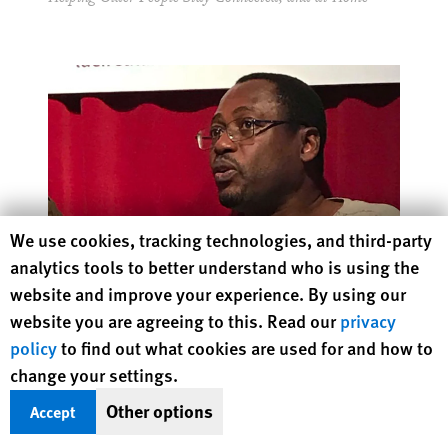
Human Rights Watch cookie preferences
We use cookies, tracking technologies, and third-party
analytics tools to better understand who is using the
website and improve your experience. By using our
website you are agreeing to this. Read our
privacy
Equatorial Guinea
policy
to find out what cookies are used for and how to
Events of 2018
change your settings.
Other options
Accept