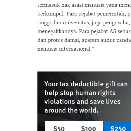
termasuk hak asasi manusia yang mend
berkumpul. Para pejabat pemerintah, 
tinggi dan universitas, juga pengusaha
menegakkannya. Para pejabat AS sehar
dan protes damai, apapun sudut pandan
manusia internasional."
Your tax deductible gift can
help stop human rights
violations and save lives
around the world.
$50
$100
$250