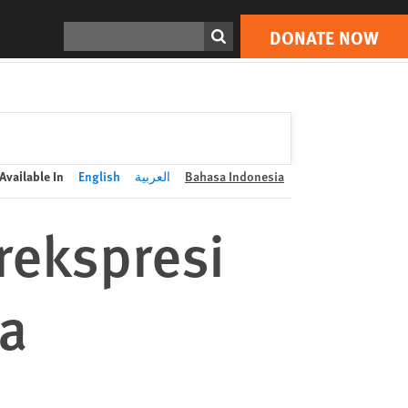
DONATE NOW
Print
Search
DONATE NOW
Available In
English
العربية
Bahasa Indonesia
rekspresi
na