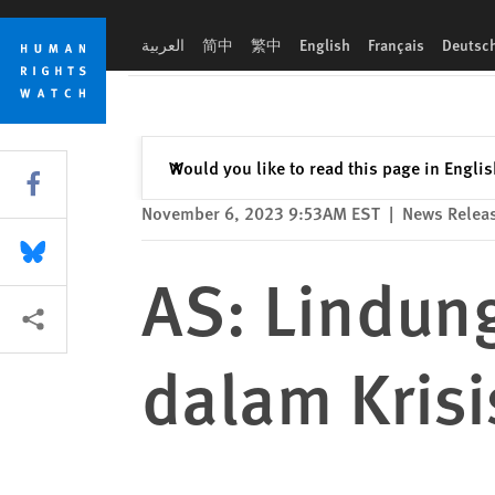
Skip
Skip
AS: Lindungi Kebebasan Berekspresi dalam Krisis Israel/Pale
to
to
العربية
简中
繁中
English
Français
Deutsc
cookie
main
privacy
content
notice
Close
Would you like to read this page in Engli
✕
Share this via Facebook
November 6, 2023 9:53AM EST
|
News Relea
Share this via Bluesky
AS: Lindun
More sharing options
dalam Krisi