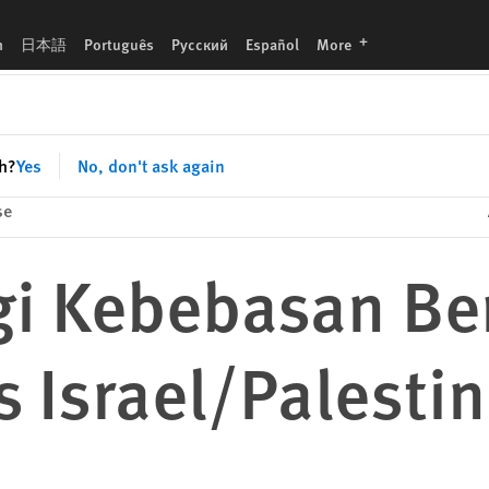
stina
languages
h
日本語
Português
Русский
Español
More
sh?
Yes
No, don't ask again
se
gi Kebebasan Be
s Israel/Palesti