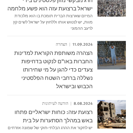
ישראל ברצועת עזה הוא פשע מלחמה
המיזם שארצות הברית תומכת בו הוא מלכודת
מוות, יש לנטוש אותו וללחוץ על ישראל לשים קץ
לרעב ההמוני
11.09.2024
הצהרה
הצהרה משותפת הקוראת למדינות
החברות באו"ם לנקוט בדחיפות
צעדים כדי להגן על מי שחירותו
נשללה ברחבי השטח הפלסטיני
הכבוש ובישראל
8.08.2024
הודעה לעיתונות
רצועת עזה: כוחות ישראליים פתחו
באש במהלך הסתערות על בית
יש לחקור את ההרג הבלתי-חוקי של שמונה אזרחים