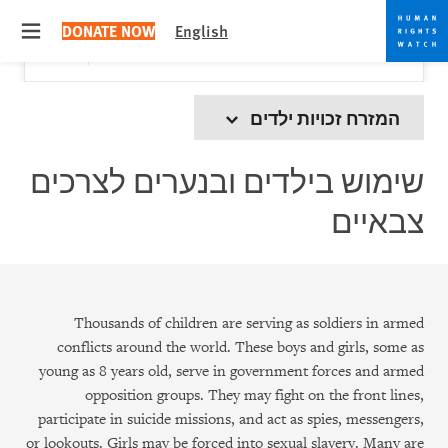
Skip
Skip
Close
Would you like to read this page in English?
✕
DONATE NOW
English
to
to
 menu
Yes
No, don't ask again
cookie
main
content
privacy
notice
המזרח זכויות ילדים
שימוש בילדים ובנערים לצרכים
צבאיים
Thousands of children are serving as soldiers in armed
conflicts around the world. These boys and girls, some as
young as 8 years old, serve in government forces and armed
opposition groups. They may fight on the front lines,
participate in suicide missions, and act as spies, messengers,
or lookouts. Girls may be forced into sexual slavery. Many are