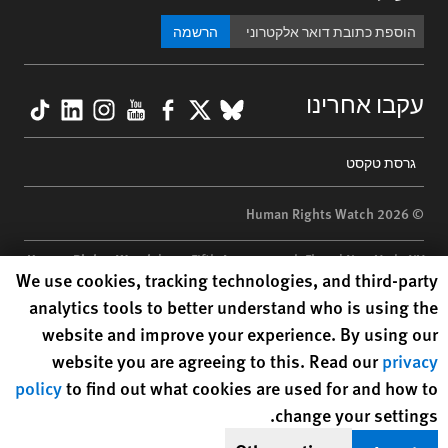
הרשמה
kTok
nkedIn
nstagram
YouTube
Facebook
BlueSky
X
עקבו אחרינו
Footer
גרסת טקסט
menu
© 2026 Human Rights Watch
Human Rights Watch
| 350 Fifth Avenue, 34th Floor | New York,
NY
Human Rights Watch cookie preferences
We use cookies, tracking technologies, and third-party
10118-3299
USA
|
t
1.212.290.4700
analytics tools to better understand who is using the
Human Rights Watch
is a 501(C)(3) nonprofit registered in the US
website and improve your experience. By using our
under EIN: 13-2875808
website you are agreeing to this. Read our
privacy
policy
to find out what cookies are used for and how to
change your settings.