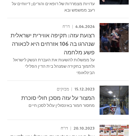
עדויות מצמררות של רופאים והורים; דיווחים על
רעב ממשמש ובא
4.04.2024
דו"ח
רצועת עזה: תקיפה אווירית ישראלית
שנהרגו בה 106 אזרחים היא לכאורה
פשע מלחמה
על ממשלות להשעות את העברת הנשק לישראל
ולתמוך בחקירה שמנהל בית הדין הפלילי
הבינלאומי
15.12.2023
מבזקים
המצור על עזה מסכן חולי סוכרת
מחסור חמור באינסולין עלול לסכן חיים
20.10.2023
דו"ח