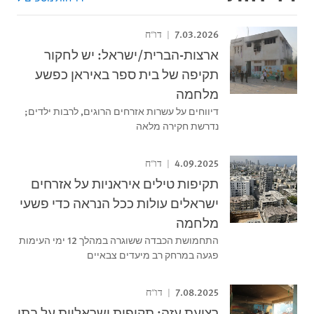
7.03.2026
דו"ח
ארצות-הברית/ישראל: יש לחקור
תקיפה של בית ספר באיראן כפשע
מלחמה
דיווחים על עשרות אזרחים הרוגים, לרבות ילדים;
נדרשת חקירה מלאה
4.09.2025
דו"ח
תקיפות טילים איראניות על אזרחים
ישראלים עולות ככל הנראה כדי פשעי
מלחמה
התחמושת הכבדה ששוגרה במהלך 12 ימי העימות
פגעה במרחק רב מיעדים צבאיים
7.08.2025
דו"ח
רצועת עזה: תקיפות ישראליות על בתי