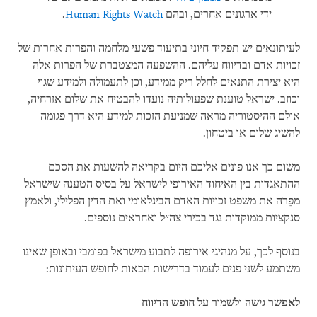
ידי ארגונים אחרים, ובהם
Human Rights Watch
.
לעיתונאים יש תפקיד חיוני בתיעוד פשעי מלחמה והפרות אחרות של
זכויות אדם ובדיווח עליהם. ההשפעה המצטברת של הפרות אלה
היא יצירת התנאים לחלל ריק ממידע, וכן לתעמולה ולמידע שגוי
וכוזב. ישראל טוענת שפעולותיה נועדו להבטיח את שלום אזרחיה,
אולם ההיסטוריה מראה שמניעת הזכות למידע היא דרך פגומה
להשיג שלום או ביטחון.
משום כך אנו פונים אליכם היום בקריאה להשעות את הסכם
ההתאגדות בין האיחוד האירופי לישראל על בסיס הטענה שישראל
מפֵרה את משפט זכויות האדם הבינלאומי ואת הדין הפלילי, ולאמץ
סנקציות ממוקדות נגד בכירי צה״ל ואחראים נוספים.
בנוסף לכך, על מנהיגי אירופה לתבוע מישראל בפומבי ובאופן שאינו
משתמע לשני פנים לעמוד בדרישות הבאות לחופש העיתונות:
לאפשר גישה ולשמור על חופש הדיווח