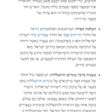
חודשים, כדי למנוע ממנו לבצע פשע בעתיד, ולהאריך
את המעצר מספר פעמים בלתי מוגבל. האו"ם חזר
והכריז שהשימוש בנוהל זה הוא צורה של
מעצר
שרירותי
.
העלמה כפויה
: העיתונאים הפלסטינים
נידאל
אל-ווחידי ו
היית'ם
עבד אל-ווחיד
עצורים
בידי רשויות
ישראליות מאז 7 באוקטובר; הם נעצרו כאשר דיווחו
על התקיפה בהנהגת חמאס בדרום ישראל. מאז
מסרבות הרשויות הישראליות למסור מידע על מקום
הימצאם ועל העילה החוקית למעצרם, או אף לאשר
שעודם בחיים.
טענות בדבר עינויים והתעללות:
יש מספר גדל והולך
של טענות מצד עיתונאים על
עינויים
ו
התעללות
בזמן
מעצר או על עיכוב בידי רשויות ישראליות. היעדר
גישה לרצועת עזה פוגע ביכולתם של ארגוני מחקר
לאשר דיווחים אלה באופן עצמאי, אולם הם עולים
בקנה אחד עם הראיות להתעללות שיטתית בעצירים
הנמצאים במשמורת של ישראל, כפי שהתעללות זו