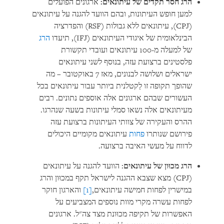
הרג חסר תקדים של עיתונאים:
ארגונים הפועלים
למען חופש העיתונות, ובהם הוועד להגנה על עיתונאים
(CPJ), עיתונאים ללא גבולות (RSF) והפדרציה
הבינלאומית של איגודי העיתונאים (IFJ), תיעדו
הרג
של למעלה מ-100 עיתונאים ועובדי תקשורת
פלסטינים ברצועת עזה, בנוסף לשני עיתונאים
ישראלים ושלושה לבנונים, מאז 7 באוקטובר – מה
שהופך תקופה זו לַקטלנית ביותר עבור עיתונאים בכל
העשורים שבהם ארגונים אלה אוספים נתונים. רבים
מעיתונאים אלה נשאו סמלי עיתונות בשעה שנהרגו.
ההרס והעקירה של צוותי העיתונות ברצועת עזה
פירושם שנותרו
פחות
עיתונאים מקומיים היכולים
לדווח על מעשי האיבה ברצועה.
הרג מכוּון של עיתונאים
: הוועד להגנה על עיתונאים
(CPJ) מצא שצבא ההגנה לישראל תקף במכוּון והרג
במישרין לפחות חמישה עיתונאים,
[1]
והארגון חוקר
לפחות עשרה מקרי מוות נוספים המצביעים על
האפשרות של תקיפה מכוּונת מצד צה"ל. ארגונים