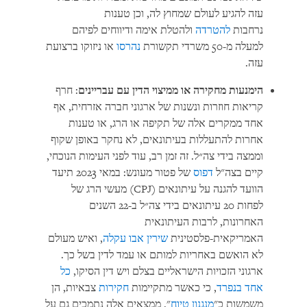
עזה להגיע לעולם שמחוץ לה, וכן טענות
נרחבות
להטרדה
ולהטלת אימה ודיווחים לפיהם
למעלה מ-50 משרדי תקשורת
נהרסו
או ניזוקו ברצועת
עזה.
הימנעות מחקירה או ממיצוי הדין עם עבריינים
: חרף
קריאות חוזרות ונשנות של ארגוני חברה אזרחית, אף
אחד ממקרים אלה של תקיפה או הרג, או טענות
אחרות להתעללות בעיתונאים, לא נחקר באופן שקוף
וממצה בידי צה״ל. זה זמן רב, עוד לפני העימות הנוכחי,
קיים בצה"ל
דפוס
של פטור מעונש: במאי 2023 תיעד
הוועד להגנה על עיתונאים (CPJ) מעשי הרג של
לפחות 20 עיתונאים בידי צה״ל ב-22 השנים
האחרונות, לרבות העיתונאית
האמריקאית-פלסטינית
שירין אבו עקלה
, ואיש מעולם
לא הואשם באחריות למותם או עמד לדין בשל כך.
ארגוני הזכויות הישראליים בצלם ויש דין הסיקו,
כל
אחד בנפרד
, כי כאשר מתקיימות
חקירות
צבאיות, הן
משמשות כ"
מנגנון טיוח
". ממצאים אלה נתמכים גם על