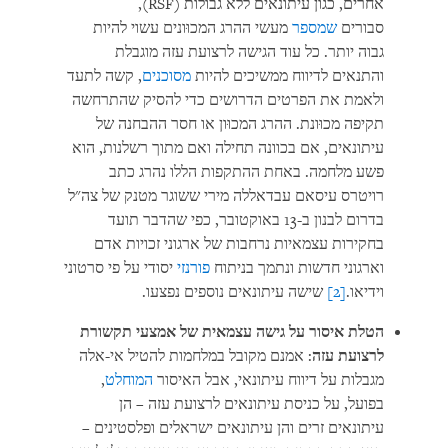
אחרים, כגון עיתונאים ללא גבולות (RSF),
סבורים
שמספר
מעשי ההרג המכוּונים עשוי להיות
גבוה יותר. כל עוד הגישה לרצועת עזה מוגבלת
והתנאים לדיווח ממשיכים להיות
מסוכנים
, קשה לתעד
ולאמת את הפרטים הדרושים כדי להסיק שהתרחשה
תקיפה מכוּונת. ההרג המכוּון או חסר ההבחנה של
עיתונאים, אם בכוונה תחילה ואם מתוך רשלנות, הוא
פשע מלחמה. באחת ההתקפות הללו נהרג כתב
רויטרס עיסאם עבדאללה מירי ששוגר מטנק של צה"ל
בדרום לבנון ב-13 באוקטובר, כפי שהדבר תועד
בחקירות עצמאיות נרחבות של ארגוני זכויות אדם
וארגוני חדשות ונתמך בניתוח
פורנזי
יסודי על פי סרטוני
וידיאו.
[2]
שישה עיתונאים נוספים נפצעו.
הטלת איסור על גישה עצמאית של אמצעי תקשורת
לרצועת עזה
: אמנם מקובל במלחמות להטיל אי-אלה
מגבלות על דיווח עיתונאי, אבל האיסור
המוחלט
,
בפועל, על כניסת עיתונאים לרצועת עזה – הן
עיתונאים זרים והן עיתונאים ישראלים ופלסטינים –