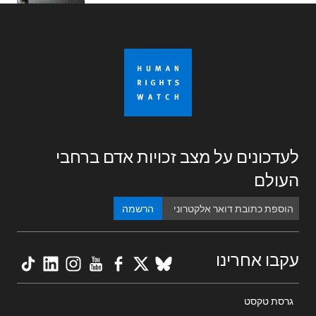
לעדכונים על מצב זכויות אדם ברחבי
העולם
הרשמה
kTok
nkedIn
nstagram
YouTube
Facebook
BlueSky
X
עקבו אחרינו
Footer
גרסת טקסט
menu