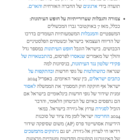
תועדה בידי
ארגונים
של החברה האזרחית
והאו"ם
.
צנזורה והגבלות שערורייתיות על חופש העיתונות:
ככלל, מאז 7 באוקטובר גברו המכשולים
המשפטיים
והמגבלות
המשמעותיות העומדים בדרכו
של הדיווח העצמאי בישראל ובשטחים הפלסטיניים
הכבושים. בישראל הוגבל
חופש העיתונות
במספר גדל
והולך של מאמרים
שנאסרו
לפרסום, ב
התבטאויות של
פקידי שלטון נגד העיתונות
, בניסיונות למה
שנראה
כהשתלטות
על גופי חדשות
ובהתקפות על
כתבים ישראלים
, בין שאר האיומים. באפריל 2024
ישראל אף חוקקה חוק המסמיך את הממשלה
לאסור
זמנית שידור של גופי חדשות בינלאומיים בישראל אם
הם נתפסים כאיום על הביטחון הלאומי, והדבר
הוביל
לסגירת
ערוץ אל-ג'זירה בישראל. במאי
2024
החרימה
ישראל לזמן מה ציוד של סוכנות
הידיעות אסושייטד פרס (AP) משום שסיפקה שידור
וידיאו חי לערוץ אל-ג'זירה. יש גם
ניתוקים מתמשכים
של האינטרנט המוֹנעים מחדשות ומעדויות מרצועת