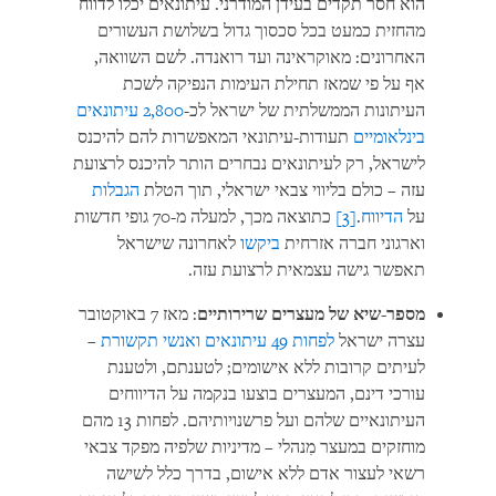
הוא חסר תקדים בעידן המודרני. עיתונאים יכלו לדווח
מהחזית כמעט בכל סכסוך גדול בשלושת העשורים
האחרונים: מאוקראינה ועד רואנדה. לשם השוואה,
אף על פי שמאז תחילת העימות הנפיקה לשכת
העיתונות הממשלתית של ישראל לכ-
2,800 עיתונאים
בינלאומיים
תעודות-עיתונאי המאפשרות להם להיכנס
לישראל, רק לעיתונאים נבחרים הותר להיכנס לרצועת
עזה – כולם בליווי צבאי ישראלי, תוך הטלת
הגבלות
על
הדיווח
.
[3]
כתוצאה מכך, למעלה מ-70 גופי חדשות
וארגוני חברה אזרחית
ביקשו
לאחרונה שישראל
תאפשר גישה עצמאית לרצועת עזה.
מספר-שיא של מעצרים שרירותיים
: מאז 7 באוקטובר
עצרה ישראל
לפחות 49 עיתונאים ואנשי תקשורת
–
לעיתים קרובות ללא אישומים; לטענתם, ולטענת
עורכי דינם, המעצרים בוצעו בנקמה על הדיווחים
העיתונאיים שלהם ועל פרשנויותיהם. לפחות 13 מהם
מוחזקים במעצר מִנהלי – מדיניות שלפיה מפקד צבאי
רשאי לעצור אדם ללא אישום, בדרך כלל לשישה