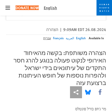
Skip
Skip
Close
Would you like to read this page in English?
✕
DONATE NOW
English
to
to
 menu
Yes
No, don't ask again
cookie
main
content
privacy
notice
26.08.2024 9:09AM EDT
|
הצהרה
Available In
English
العربية
Français
עברית
הצהרה משותפת: בקשה מהאיחוד
האירופי לנקוט פעולה בנוגע להרג חסר
התקדים של עיתונאים בידי ישראל
ולהפרות נוספות של חופש העיתונות
ברצועת עזה
More sharing options
Share this via Bluesky
Share this via Facebook
מר ג'וזפ בורל פונטלס