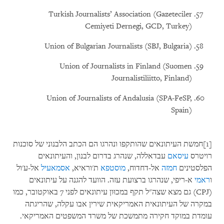
Turkish Journalists’ Association (Gazeteciler
Cemiyeti Dernegi, GCD, Turkey)
Union of Bulgarian Journalists (SBJ, Bulgaria)
Union of Journalists in Finland (Suomen
Journalistiliitto, Finland)
Union of Journalists of Andalusia (SPA-FeSP,
Spain)
[1]חמשת העיתונאים שהותקפו ונהרגו הם הכתב הלבנוני של סוכנות
רויטרס
עיסאם
עבדאללה, שנהרג בדרום לבנון, והעיתונאים
הפלסטינים
חמזה
אל-דחדוח,
מוסטפא
ת'וראיא,
אסמאעיל
אל-ע'ול
ו
ראמי
א-ריפי, שנהרגו ברצועת עזה. הוועד להגנה על עיתונאים
(CPJ) גם מצא שצה"ל תקף במכוּון עיתונאים לפני 7 באוקטובר, כמו
במקרה של העיתונאית האמריקאית שירין אבו עקלה, שהריגתה
עומדת במוקד חקירה מתמשכת של משרד המשפטים האמריקאי.