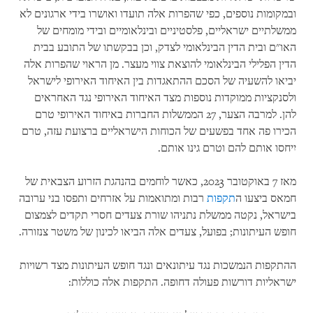
ובמקומות נוספים, כפי שהפרות אלה תועדו ואושרו בידי ארגונים לא
ממשלתיים ישראליים, פלסטיניים ובינלאומיים ובידי מומחים של
האו"ם ובית הדין הבינלאומי לצדק, וכן בבקשתו של התובע בבית
הדין הפלילי הבינלאומי להוצאת צווי מעצר. מן הראוי שהפרות אלה
יביאו להשעיה של הסכם ההתאגדות בין האיחוד האירופי לישראל
ולסנקציות ממוקדות נוספות מצד האיחוד האירופי נגד האחראים
להן. למרבה הצער, 27 הממשלות החברות באיחוד האירופי טרם
הכירו פה אחד בפשעים של הכוחות הישראליים ברצועת עזה, טרם
יִיחסו אותם להם וטרם גינו אותם.
מאז 7 באוקטובר 2023, כאשר לוחמים בהנהגת הזרוע הצבאית של
חמאס ביצעו ה
תקפות
רבות ומתואמות על אזרחים ותפסו בני ערובה
בישראל, נקטה ממשלת נתניהו שורת צעדים חסרי תקדים לצמצום
חופש העיתונות; בפועל, צעדים אלה הביאו לכינון של משטר צנזורה.
ההתקפות הנמשכות נגד עיתונאים ונגד חופש העיתונות מצד רשויות
ישראליות דורשות פעולה דחופה. התקפות אלה כוללות: