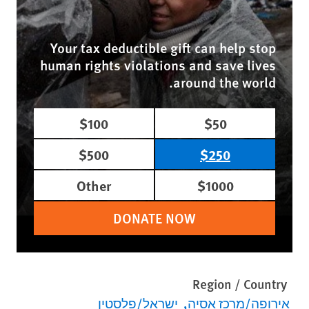
Your tax deductible gift can help stop
human rights violations and save lives
around the world.
$100
$50
$500
$250
Other
$1000
DONATE NOW
Region / Country
אירופה/מרכז אסיה
ישראל/פלסטין