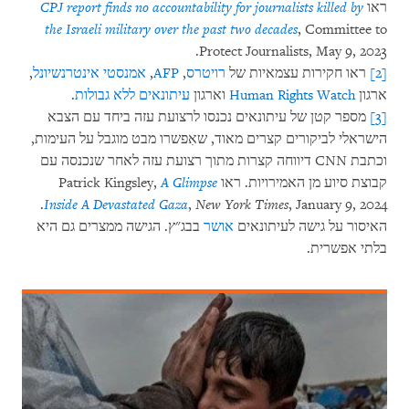
ראו
CPJ report finds no accountability for journalists killed by
the Israeli military over the past two decades
, Committee to
Protect Journalists, May 9, 2023.
[2]
ראו חקירות עצמאיות של
רויטרס
,
AFP
,
אמנסטי אינטרנשיונל
,
ארגון
Human Rights Watch
וארגון
עיתונאים ללא גבולות
.
[3]
מספר קטן של עיתונאים נכנסו לרצועת עזה ביחד עם הצבא
הישראלי לביקורים קצרים מאוד, שאִפשרו מבט מוגבל על העימות,
וכתבת CNN דיווחה קצרות מתוך רצועת עזה לאחר שנכנסה עם
קבוצת סיוע מן האמירויות. ראו Patrick Kingsley,
A Glimpse
, January 9, 2024.
Inside A Devastated Gaza
,
New York Times
האיסור על גישה לעיתונאים
אושר
בבג"ץ. הגישה ממצרים גם היא
בלתי אפשרית.