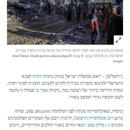
Click to expand Image
פלסטינים בוחנים את הנזק לאחר תקיפה אווירית של ישראל על בית ברפיח שבדרום
רצועת עזה, 15 בדצמבר 2023.
© 2023 Abed Rahim Khatib/picture-alliance/dpa/AP
Images
(ירושלים) – ראש ממשלת ישראל בנימין נתניהו
הורה
לצבא
הישראלי ולנושאי משרות בכירות להגיש לקבינט תוכנית לפינוי רפיח,
המחוז הדרומי ביותר של רצועת עזה. נתניהו
אמר
כי פעולה זו נחוצה
לשם תקיפת גדודי חמאס באזור.
ברפיח, שאוכלוסייתה מנתה לפני המלחמה 280,000 נפש, שוהה
כרגע
רוב אוכלוסיית הרצועה
, לרבות רובם של העקורים הפלסטינים
המונים
1.7 מליון נפש
. תנאי החיים באזור הולכים ומידרדרים, ורבים