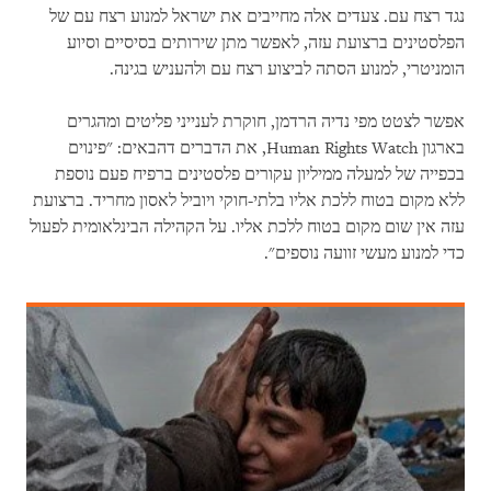
נגד רצח עם. צעדים אלה מחייבים את ישראל למנוע רצח עם של
הפלסטינים ברצועת עזה, לאפשר מתן שירותים בסיסיים וסיוע
הומניטרי, למנוע הסתה לביצוע רצח עם ולהעניש בגינה.
אפשר לצטט מפי נדיה הרדמן, חוקרת לענייני פליטים ומהגרים
בארגון Human Rights Watch, את הדברים דהבאים: "פינוים
בכפייה של למעלה ממיליון עקורים פלסטינים ברפיח פעם נוספת
ללא מקום בטוח ללכת אליו בלתי-חוקי ויוביל לאסון מחריד. ברצועת
עזה אין שום מקום בטוח ללכת אליו. על הקהילה הבינלאומית לפעול
כדי למנוע מעשי זוועה נוספים".