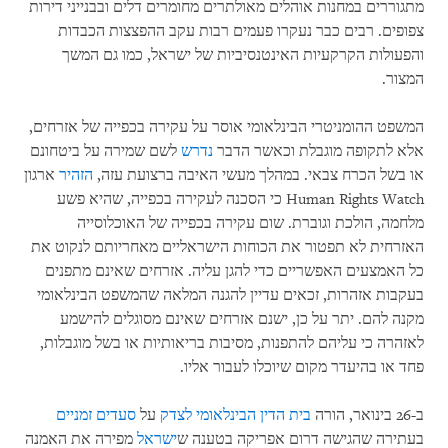
מתגוררים במחנות אוהלים מאולתרים מחומרים דלים ובבנייני דירות
צפופים. רבים כבר נעקרו פעמים רבות עקב ההפצצות הכבדות
והפעולות הקרקעיות האינטנסיביות של ישראל, כמו גם המשך
המצור.
המשפט ההומניטרי הבינלאומי אוסר על עקירה בכפייה של אזרחים,
אלא לתקופה מוגבלת וכאשר הדבר
נדרש
לשם שמירה על ביטחונם
או בשל הכרח צבאי. במהלך מעשי האיבה ברצועת עזה,
הזהיר
ארגון
Human Rights Watch כי הסכנה לעקירה בכפייה, שהיא פשע
מלחמה, הולכת וגוברת. שום עקירה בכפייה של האוכלוסייה
האזרחית לא תפטור את הכוחות הישראליים מאחריותם לנקוט את
כל האמצעים האפשריים כדי להגן עליה. אזרחים שאינם מתפנים
בעקבות אזהרות, זכאים עדיין להגנה המלאה שהמשפט הבינלאומי
מקנה להם. יתר על כן, ישנם אזרחים שאינם מסוגלים להישמע
לאזהרה כי עליהם להתפנות, מסיבות בריאותיות או בשל מוגבלות,
פחד או בהיעדר מקום שיוכלו לעבור אליו.
ב-26 בינואר, הורה
בית הדין הבינלאומי לצדק
על
סעדים זמניים
בעתירה שהגישה דרום אפריקה בטענה ש
ישראל
מפירה את האמנה