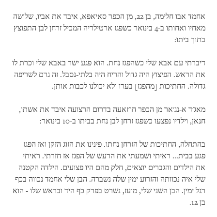
אחמד אבו חלימה, בן 22, מן הכפר סאיאפא, איבד את אביו, שלושה
מאחיו ואחותו ב-4 בינואר כשפגז ארטילריה המכיל זרחן לבן התפוצץ
בתוך ביתו:
דיברתי עם אבא שלי כשהפגז נחת. הוא פגע ישר באבא שלי וכרת לו
את הראש. הפיצוץ היה גדול והריח היה בלתי-נסבל. זה גרם לשריפה
גדולה. החתיכות [מהפגז] בערו ולא יכולנו לכבות אותן.
מאג'ד א-נג'אר מן הכפר חו'זאעה בדרום הרצועה איבד את אשתו,
חנאן, וילדיו נפצעו כשפגז זרחן לבן נחת בביתו ב-10 בינואר:
בהתחלה, החתיכות של הזרחן נחתו. פינינו את הזוג הזקן ואז הפגז
פגע בבית... ראיתי ושמעתי את הרעש של הפגז אז חזרתי. ראיתי
את הילדים והגברים יוצאים, חלק מהם היו פצועים. הילדה הקטנה
שלי איה נכוותה והזרוע ימין שלה נשברה. הבן שלי אחמד נכווה בכף
רגל ימין. הבן השני שלי, מועז, נשרט בפרק כף היד ובראש שלו - הוא
בן 12.