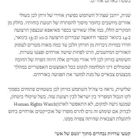
בשטח באותם אזורים.
שנית, ייתכן שצה"ל השתמש בפיצוץ אווירי של זרחן לבן בשולי
אזורים מיושבים כחומר מיסוך להסתרה של תנועת כוחותיו. בחלק מן
המקרים הללו, כמו אלה שאירעו בכפר סאיאפא שבצפון הרצועה
ב-14 בינואר ובכפר ח'וזאעה שבדרום הרצועה ב-10 וב-13 בינואר,
חדרו כמויות ניכרות מן הזרחן הלבן עד כמה מאות מטרים לעומק
האזורים המיושבים, הרגו לפחות שישה אזרחים ופצעו עשרות.
השימוש בזרחן לבן ליד אזורי מגורים אלה היווה הפרה של החובה
שמטילים דיני המלחמה לנקוט בכל האמצעים האפשריים במהלך
מבצעים צבאיים על מנת למזער את הפגיעה באזרחים.
שלישית, נראה כי צה"ל השתמש בזרחן לבן בשטחים פתוחים בסמוך
לקו הגבול המפריד בין ישראל לבין רצועת עזה. בשל שיקולי ביטחון,
שמנעו גישה למקום, לא התאפשר לארגוןHuman Rights Watch
לבדוק אם שימוש זה גרם להרס מופרז של אובייקטים אזרחיים ביחס
לתועלת הצבאית שהיתה צפויה ממנו.
קטעי עדויות נבחרים מתוך "גשם של אש"