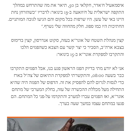
איסמאעיל ח'אדר, חקלאי בן 50, תיאר את מה שהתרחש במהלך
התקפה ישראלית על ח'וזאעה ב-13 בינואר: לדבריו "כשהזרחן נחת
היינו באי של עשן. היו שרפות בכל מקום והם הגיעו לגובה המותניים.
החתיכות היו כמו ספוג. חלק מהחווה שלי נשרף."
קצין מנהלת השטח של אונר"א בעזה, סקוט אנדרסון, קצין בדימוס
בצבא ארה"ב, הסביר כי יצר קשר עם הצבא כשהפגזים הלכו
והתקרבו למפקדת אונר"א ב-15 בינואר:
אני לא יודע מתי בדיוק הפגז הראשון פגע בנו, אבל הפגזים התקרבו
כבר בשעה 08:00, והתקשרתי למפקדת התיאום של צה"ל בארז
כדי לנסות לגרום להם להפסיק את זה. הדפוס של הפגזה היה שהיא
התחילה מעל מכללת ההכשרה של עזה, בחלק המערבי של מתחם
אונר"א, ואז הפגזים עברו למערב והתקדמו על-פני כל המתחם. הם
פגעו במתחם עצמו במשך שעה בערך.