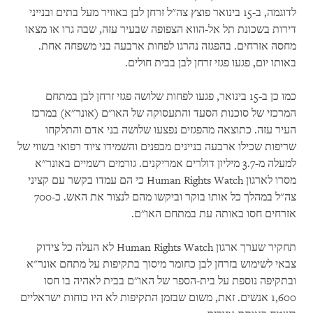
לדוגמה, ב-15 בינואר פוצץ צה"ל זרחן לבן באוויר מעל בתים ובנייני
דירות בשכונת תל אל-הווא הצפופה שבעיר עזה, שבה גרו או מצאו
מחסה אזרחים. בהפגזה נהרגו לפחות ארבעה בני משפחה אחת.
באותו יום, פגעו פגזי זרחן לבן בבית חולים.
כמו כן ב-15 בינואר, פגעו לפחות שלושה פגזי זרחן לבן במתחם
המרכזי של סוכנות הסעד והתעסוקה של האו"ם (אונר"א) במרכז
העיר עזה. כתוצאה מהפגזים נפצעו שלושה בני אדם והתלקחו
שריפות שכילו ארבעה בניינים מבפנים והשמידו ציוד רפואי בשווי של
למעלה מ-3.7 מיליון דולרים אמריקנים. גורמים רשמיים באונר"א
מסרו לארגון Human Rights Watch כי הם עמדו בקשר עם קציני
צה"ל במהלך כל אותו בוקר וביקשו מהם לנצור את האש. כ-700
אזרחים חסו באותה עת במתחם האו"ם.
תחקיר שערך ארגון Human Rights Watch לא העלה כל צידוק
צבאי לשימוש בזרחן לבן כחומר מיסוך בתקיפות על מתחם אונר"א
ובתקיפה נוספת על בית-הספר של האו"ם בבית לאהיה בו חסו
1,600 אנשים. זאת, משום שבזמן התקיפות לא היו כוחות ישראליים