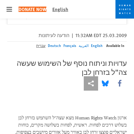
Skip
Skip
Close
Would you like to read this page in English?
✕
DONATE NOW
English
to
to
 menu
Yes
No, don't ask again
cookie
main
content
privacy
notice
25.03.2009 11:32AM EDT
|
הודעה לעיתונות
Available In
English
العربية
Français
Deutsch
עברית
עדויות וניתוח נוסף של השימוש שעשה
צה"ל בזרחן לבן
More sharing options
Share this via Bluesky
Share this via Facebook
ארגון Human Rights Watch מצא שצה"ל השתמש בזרחן לבן
בשלוש דרכים לפחות. ראשית, לפחות בשלושה מקרים, כוחות
ישראליים פוצצו זרחן לבן באוויר מעל אזורים מיושבים בצפיפות.