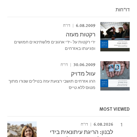
דו"חות
6.08.2009
דו"ח
רקטות מעזה
ירי רקטות על -ידי ארגונים פלשתינאים חמושים
ופגיעתו באזרחים
30.06.2009
דו"ח
עוול מדויק
הרג אזרחים תושבי רצועת עזה בטילים שנורו מתוך
מטוס ללא טייס
MOST VIEWED
6.08.2026
דו"ח
לבנון: הריגת עיתונאית בידי